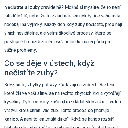
Nečistíte si zuby
pravidelně? Možná si myslíte, že to není
tak důležité, nebo že to zvládnete jen někdy. Ale vaše ústa
nečekají na výjimky. Každý den, kdy zuby nečistíte, probíhají
v nich neviditelné, ale velmi škodlivé procesy, které se
postupně hromadí a mění vaši ústní dutinu na půdu pro
vážné problémy.
Co se děje v ústech, když
nečistíte zuby?
Když sníte, zbytky potravy zůstávají na zubech. Bakterie,
které žijí ve vaší slíně, se na těchto zbytcích živí a vytvářejí
kyseliny. Tyto kyseliny začínají rozkládat sklovinku - tvrdou
vrstvu, která chrání váš zub. Tento proces se jmenuje
karies
. A není to jen „malá dírka“. Když se karies rozšíří
hluboko do zubu, může zasáhnout nerv a způsobit bolest,