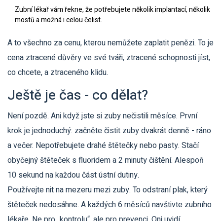
Zubní lékař vám řekne, že potřebujete několik implantací, několik
mostů a možná i celou čelist.
A to všechno za cenu, kterou nemůžete zaplatit penězi. To je
cena ztracené důvěry ve své tváři, ztracené schopnosti jíst,
co chcete, a ztraceného klidu.
Ještě je čas - co dělat?
Není pozdě. Ani když jste si zuby nečistili měsíce. První
krok je jednoduchý: začněte čistit zuby dvakrát denně - ráno
a večer. Nepotřebujete drahé štětečky nebo pasty. Stačí
obyčejný štěteček s fluoridem a 2 minuty čištění. Alespoň
10 sekund na každou část ústní dutiny.
Používejte nit na mezeru mezi zuby. To odstraní plak, který
štěteček nedosáhne. A každých 6 měsíců navštivte zubního
lékaře. Ne pro „kontrolu“, ale pro prevenci. Oni uvidí