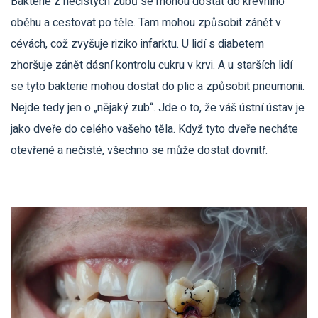
Bakterie z nečistých zubů se mohou dostat do krevního
oběhu a cestovat po těle. Tam mohou způsobit zánět v
cévách, což zvyšuje riziko infarktu. U lidí s diabetem
zhoršuje zánět dásní kontrolu cukru v krvi. A u starších lidí
se tyto bakterie mohou dostat do plic a způsobit pneumonii.
Nejde tedy jen o „nějaký zub“. Jde o to, že váš ústní ústav je
jako dveře do celého vašeho těla. Když tyto dveře necháte
otevřené a nečisté, všechno se může dostat dovnitř.