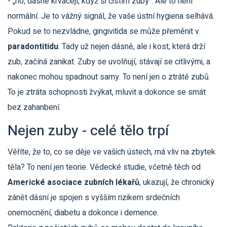
- „no, dásně krvácejí, když si čistím zuby“. Ale to není
normální. Je to vážný signál, že vaše ústní hygiena selhává.
Pokud se to nezvládne, gingivitida se může přeměnit v
paradontitidu
. Tady už nejen dásně, ale i kost, která drží
zub, začíná zanikat. Zuby se uvolňují, stávají se citlivými, a
nakonec mohou spadnout samy. To není jen o ztrátě zubů.
To je ztráta schopnosti žvýkat, mluvit a dokonce se smát
bez zahanbení.
Nejen zuby - celé tělo trpí
Věříte, že to, co se děje ve vašich ústech, má vliv na zbytek
těla? To není jen teorie. Vědecké studie, včetně těch od
Americké asociace zubních lékařů
, ukazují, že chronický
zánět dásní je spojen s vyšším rizikem srdečních
onemocnění, diabetu a dokonce i demence.