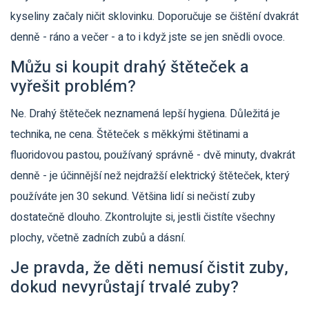
kyseliny začaly ničit sklovinku. Doporučuje se čištění dvakrát
denně - ráno a večer - a to i když jste se jen snědli ovoce.
Můžu si koupit drahý štěteček a
vyřešit problém?
Ne. Drahý štěteček neznamená lepší hygiena. Důležitá je
technika, ne cena. Štěteček s měkkými štětinami a
fluoridovou pastou, používaný správně - dvě minuty, dvakrát
denně - je účinnější než nejdražší elektrický štěteček, který
používáte jen 30 sekund. Většina lidí si nečistí zuby
dostatečně dlouho. Zkontrolujte si, jestli čistíte všechny
plochy, včetně zadních zubů a dásní.
Je pravda, že děti nemusí čistit zuby,
dokud nevyrůstají trvalé zuby?