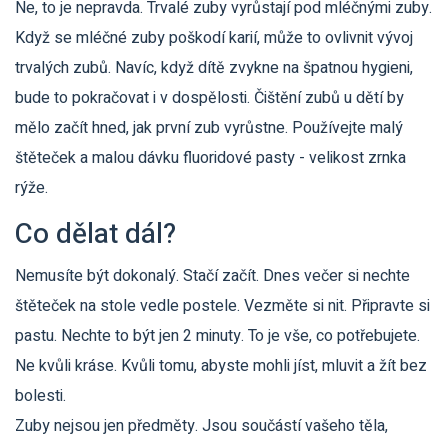
Ne, to je nepravda. Trvalé zuby vyrůstají pod mléčnými zuby.
Když se mléčné zuby poškodí karií, může to ovlivnit vývoj
trvalých zubů. Navíc, když dítě zvykne na špatnou hygieni,
bude to pokračovat i v dospělosti. Čištění zubů u dětí by
mělo začít hned, jak první zub vyrůstne. Používejte malý
štěteček a malou dávku fluoridové pasty - velikost zrnka
rýže.
Co dělat dál?
Nemusíte být dokonalý. Stačí začít. Dnes večer si nechte
štěteček na stole vedle postele. Vezměte si nit. Připravte si
pastu. Nechte to být jen 2 minuty. To je vše, co potřebujete.
Ne kvůli kráse. Kvůli tomu, abyste mohli jíst, mluvit a žít bez
bolesti.
Zuby nejsou jen předměty. Jsou součástí vašeho těla,