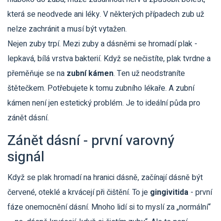
která se neodvede ani léky. V některých případech zub už
nelze zachránit a musí být vytažen.
Nejen zuby trpí. Mezi zuby a dásněmi se hromadí plak -
lepkavá, bílá vrstva bakterií. Když se nečistíte, plak tvrdne a
přeměňuje se na
zubní kámen
. Ten už neodstraníte
štětečkem. Potřebujete k tomu zubního lékaře. A zubní
kámen není jen estetický problém. Je to ideální půda pro
zánět dásní.
Zánět dásní - první varovný
signál
Když se plak hromadí na hranici dásně, začínají dásně být
červené, oteklé a krvácejí při čištění. To je
gingivitida
- první
fáze onemocnění dásní. Mnoho lidí si to myslí za „normální“