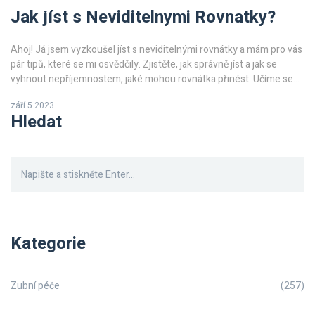
Jak jíst s Neviditelnymi Rovnatky?
Ahoj! Já jsem vyzkoušel jíst s neviditelnými rovnátky a mám pro vás
pár tipů, které se mi osvědčily. Zjistěte, jak správně jíst a jak se
vyhnout nepříjemnostem, jaké mohou rovnátka přinést. Učíme se
zacházet s neviditelnými rovnátky, abychom mohli být svým zubům
září 5 2023
co nejmírnější. Pojďte se mnou na cestu objevování těchto
Hledat
tajemství.
Kategorie
Zubní péče
(257)