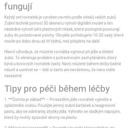
fungují
Každý set rovnatek je vyroben na míru podle otisků vašich zubů.
Zubní technik pomocí 3D skeneru vytvoří digitální model a ten
následně vytvoří sérii plastových misek, které postupně posouvají
zuby do požadované polohy. Obvykle potřebujete 10‑20 sady, které
nosíte po dobu dvou až tří týdnů, než přejdete na další.
Hlavní výhoda je, že můžete rovnátka vyjmout při jídle a čištění
zubů. To eliminuje problém s potravinovým zachytáváním, který
bývá u kovových rovnátek častý. Navíc můžete během léčby běžně
mluvit a usmívat se – lidé si často ani nevšimnou, že něco máte
nasazené.
Tipy pro péči během léčby
1. **Čistota je základ** – Po každém jídle rovnátek vyjměte a
opláchněte vodou. Použijte jemný zubní kartáček a neagresivní
pastu, aby se odstranily zbytky jídla. Vyhněte se sladkým nápojům,
které by mohly způsobit skvrny na plastu.