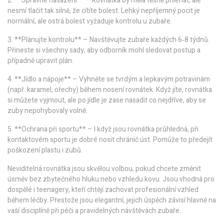
2. **Správné nasazení** – Rovnátka by měla těsně přiléhat, ale
nesmí tlačit tak silně, že cítíte bolest. Lehký nepříjemný pocit je
normální, ale ostrá bolest vyžaduje kontrolu u zubaře.
3. **Plánujte kontrolu** – Navštěvujte zubaře každých 6‑8 týdnů.
Přineste si všechny sady, aby odborník mohl sledovat postup a
případně upravit plán.
4. **Jídlo a nápoje** – Vyhněte se tvrdým a lepkavým potravinám
(např. karamel, ořechy) během nosení rovnátek. Když jíte, rovnátka
si můžete vyjmout, ale po jídle je zase nasadit co nejdříve, aby se
zuby nepohybovaly volně.
5. **Ochrana při sportu** – I když jsou rovnátka průhledná, při
kontaktovém sportu je dobré nosit chránič úst. Pomůže to předejít
poškození plastu i zubů.
Neviditelná rovnátka jsou skvělou volbou, pokud chcete změnit
úsměv bez zbytečného hluku nebo vzhledu kovu. Jsou vhodná pro
dospělé i teenagery, kteří chtějí zachovat profesionální vzhled
během léčby. Přestože jsou elegantní, jejich úspěch závisí hlavně na
vaší disciplíně při péči a pravidelných návštěvách zubaře.