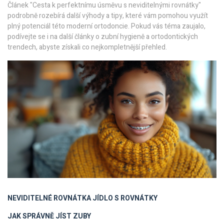
Článek "Cesta k perfektnímu úsměvu s neviditelnými rovnátky"
podrobně rozebírá další výhody a tipy, které vám pomohou využít
plný potenciál této moderní ortodoncie. Pokud vás téma zaujalo,
podívejte se i na další články o zubní hygieně a ortodontických
trendech, abyste získali co nejkompletnější přehled.
NEVIDITELNÉ ROVNÁTKA
JÍDLO S ROVNÁTKY
JAK SPRÁVNĚ JÍST
ZUBY