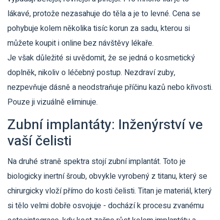
lákavé, protože nezasahuje do těla a je to levné. Cena se
pohybuje kolem několika tisíc korun za sadu, kterou si
můžete koupit i online bez návštěvy lékaře.
Je však důležité si uvědomit, že se jedná o
kosmetický
doplněk
, nikoliv o léčebný postup. Nezdraví zuby,
nezpevňuje dásně a neodstraňuje příčinu kazů nebo křivosti.
Pouze ji vizuálně eliminuje.
Zubní implantáty: Inženýrství ve
vaší čelisti
Na druhé straně spektra stojí
zubní implantát
. Toto je
biologicky inertní šroub, obvykle vyrobený z titanu, který se
chirurgicky vloží přímo do kosti čelisti. Titan je materiál, který
si tělo velmi dobře osvojuje - dochází k procesu zvanému