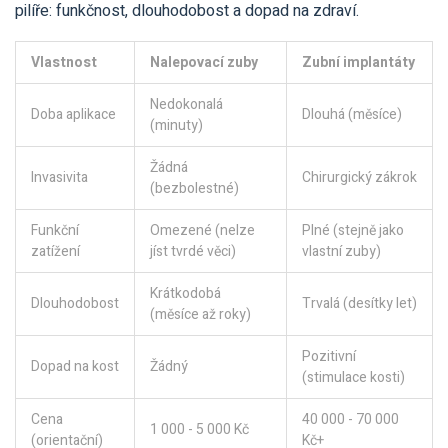
pilíře: funkčnost, dlouhodobost a dopad na zdraví.
Vlastnost
Nalepovací zuby
Zubní implantáty
Nedokonalá
Doba aplikace
Dlouhá (měsíce)
(minuty)
Žádná
Invasivita
Chirurgický zákrok
(bezbolestné)
Funkční
Omezené (nelze
Plné (stejně jako
zatížení
jíst tvrdé věci)
vlastní zuby)
Krátkodobá
Dlouhodobost
Trvalá (desítky let)
(měsíce až roky)
Pozitivní
Dopad na kost
Žádný
(stimulace kosti)
Cena
40 000 - 70 000
1 000 - 5 000 Kč
(orientační)
Kč+