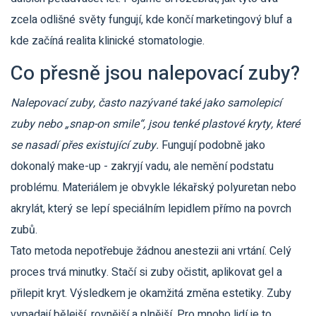
zcela odlišné světy fungují, kde končí marketingový bluf a
kde začíná realita klinické stomatologie.
Co přesně jsou nalepovací zuby?
Nalepovací zuby, často nazývané také jako samolepicí
zuby nebo „snap-on smile“, jsou tenké plastové kryty, které
se nasadí přes existující zuby.
Fungují podobně jako
dokonalý make-up - zakryjí vadu, ale nemění podstatu
problému. Materiálem je obvykle lékařský polyuretan nebo
akrylát, který se lepí speciálním lepidlem přímo na povrch
zubů.
Tato metoda nepotřebuje žádnou anestezii ani vrtání. Celý
proces trvá minutky. Stačí si zuby očistit, aplikovat gel a
přilepit kryt. Výsledkem je okamžitá změna estetiky. Zuby
vypadají bělejší, rovnější a plnější. Pro mnoho lidí je to