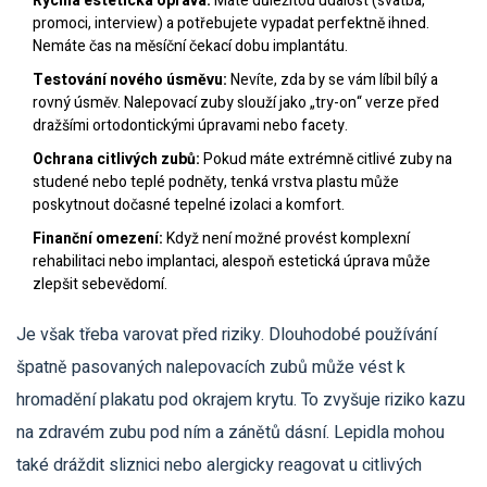
Rychlá estetická oprava:
Máte důležitou událost (svatba,
promoci, interview) a potřebujete vypadat perfektně ihned.
Nemáte čas na měsíční čekací dobu implantátu.
Testování nového úsměvu:
Nevíte, zda by se vám líbil bílý a
rovný úsměv. Nalepovací zuby slouží jako „try-on“ verze před
dražšími ortodontickými úpravami nebo facety.
Ochrana citlivých zubů:
Pokud máte extrémně citlivé zuby na
studené nebo teplé podněty, tenká vrstva plastu může
poskytnout dočasné tepelné izolaci a komfort.
Finanční omezení:
Když není možné provést komplexní
rehabilitaci nebo implantaci, alespoň estetická úprava může
zlepšit sebevědomí.
Je však třeba varovat před riziky. Dlouhodobé používání
špatně pasovaných nalepovacích zubů může vést k
hromadění plakatu pod okrajem krytu. To zvyšuje riziko kazu
na zdravém zubu pod ním a zánětů dásní. Lepidla mohou
také dráždit sliznici nebo alergicky reagovat u citlivých