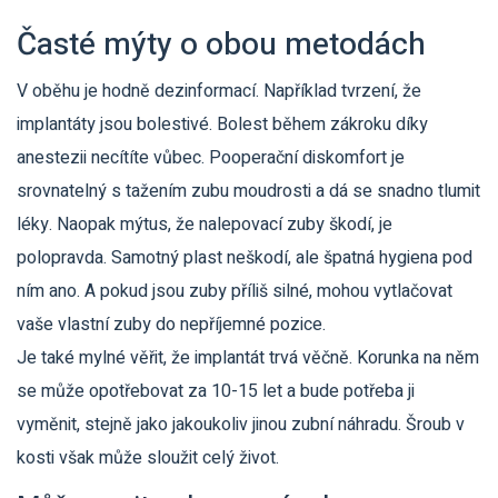
Časté mýty o obou metodách
V oběhu je hodně dezinformací. Například tvrzení, že
implantáty jsou bolestivé. Bolest během zákroku díky
anestezii necítíte vůbec. Pooperační diskomfort je
srovnatelný s tažením zubu moudrosti a dá se snadno tlumit
léky. Naopak mýtus, že nalepovací zuby škodí, je
polopravda. Samotný plast neškodí, ale špatná hygiena pod
ním ano. A pokud jsou zuby příliš silné, mohou vytlačovat
vaše vlastní zuby do nepříjemné pozice.
Je také mylné věřit, že implantát trvá věčně. Korunka na něm
se může opotřebovat za 10-15 let a bude potřeba ji
vyměnit, stejně jako jakoukoliv jinou zubní náhradu. Šroub v
kosti však může sloužit celý život.