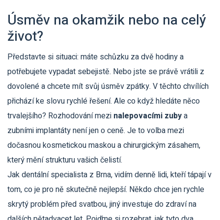
Úsměv na okamžik nebo na celý
život?
Představte si situaci: máte schůzku za dvě hodiny a
potřebujete vypadat sebejistě. Nebo jste se právě vrátili z
dovolené a chcete mít svůj úsměv zpátky. V těchto chvílích
přichází ke slovu rychlé řešení. Ale co když hledáte něco
trvalejšího? Rozhodování mezi
nalepovacími zuby
a
zubními implantáty
není jen o ceně. Je to volba mezi
dočasnou kosmetickou maskou a chirurgickým zásahem,
který mění strukturu vašich čelistí.
Jak dentální specialista z Brna, vidím denně lidi, kteří tápají v
tom, co je pro ně skutečně nejlepší. Někdo chce jen rychle
skrytý problém před svatbou, jiný investuje do zdraví na
dalších pětadvacet let. Pojďme si rozebrat, jak tyto dva