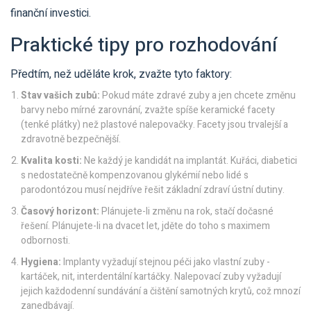
finanční investici.
Praktické tipy pro rozhodování
Předtím, než uděláte krok, zvažte tyto faktory:
Stav vašich zubů:
Pokud máte zdravé zuby a jen chcete změnu
barvy nebo mírné zarovnání, zvažte spíše keramické facety
(tenké plátky) než plastové nalepovačky. Facety jsou trvalejší a
zdravotně bezpečnější.
Kvalita kosti:
Ne každý je kandidát na implantát. Kuřáci, diabetici
s nedostatečně kompenzovanou glykémií nebo lidé s
parodontózou musí nejdříve řešit základní zdraví ústní dutiny.
Časový horizont:
Plánujete-li změnu na rok, stačí dočasné
řešení. Plánujete-li na dvacet let, jděte do toho s maximem
odbornosti.
Hygiena:
Implanty vyžadují stejnou péči jako vlastní zuby -
kartáček, nit, interdentální kartáčky. Nalepovací zuby vyžadují
jejich každodenní sundávání a čištění samotných krytů, což mnozí
zanedbávají.