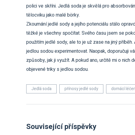
polici ve skříni. Jedlá soda je skvělá pro absorbová
tělocviku jako malé börky.
Zkoumání jedlé sody a jejího potenciálu stálo opravdu
těžké je všechny spočítat. Svého času jsem se pokou
použitím jedlé sody, ale to je už zase na jiný příbě
jedlou sodou experimentovat. Naopak, doporučuji vá
způsoby, jak ji využít. A pokud ano, určitě mi o nich
objevené triky s jedlou sodou.
Jedlá soda
přínosy jedlé sody
domácí léčen
Související příspěvky