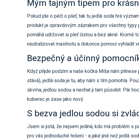
Mým tajným tipem pro krásn
Pokud jde o péči o pleť, tak tu jedlá soda hrá význ
produkt je opravdovým zázrakem pro všechny typy ple
pomáhá udržovat si pleť čistou a bez akné. Kromě t
neutralizovat mastnotu a dokonce pomoci vyhladit v
Bezpečný a účinný pomocník 
Když přijde podzim a naše kočka Míša nám přinese p
stává), jedlá soda je tu, aby nám s tím pomohla. Použ
skvrna, jedlou sodou a nechat ji tam působit. Pár ho
koberec je zase jako nový.
S bezva jedlou sodou si zvlá
Jsem si jistá, že nejsem jediná, kdo má problém s 
pro vás jednoduché řešení - a jaké jiné než jedlá sod