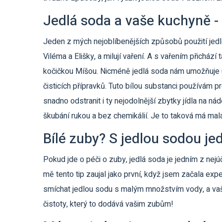
Jedlá soda a vaše kuchyně - 
Jeden z mých nejoblíbenějších způsobů použití jedlé
Viléma a Elišky, a milují vaření. A s vařením přichází
kočičkou Míšou. Nicméně jedlá soda nám umožňuje ud
čisticích přípravků. Tuto bílou substanci používám p
snadno odstranit i ty nejodolnější zbytky jídla na ná
škubání rukou a bez chemikálií. Je to taková má ma
Bílé zuby? S jedlou sodou j
Pokud jde o péči o zuby, jedlá soda je jedním z nej
mě tento tip zaujal jako první, když jsem začala exp
smíchat jedlou sodu s malým množstvím vody, a vaše
čistoty, který to dodává vašim zubům!