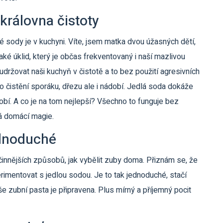
královna čistoty
 sody je v kuchyni. Víte, jsem matka dvou úžasných dětí,
 také úklid, který je občas frekventovaný i naší mazlivou
ržovat naši kuchyň v čistotě a to bez použití agresivních
ro čistění sporáku, dřezu ale i nádobí. Jedlá soda dokáže
dobí. A co je na tom nejlepší? Všechno to funguje bez
lá domácí magie.
ednoduché
účinnějších způsobů, jak vybělit zuby doma. Přiznám se, že
erimentovat s jedlou sodou. Je to tak jednoduché, stačí
 zubní pasta je připravena. Plus mírný a příjemný pocit