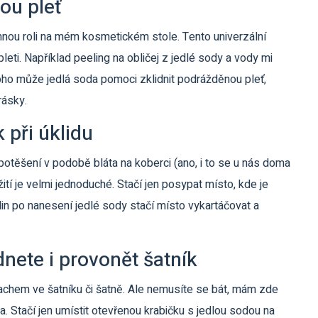
ou pleť
amnou roli na mém kosmetickém stole. Tento univerzální
ti. Například peeling na obličej z jedlé sody a vody mi
oho může jedlá soda pomoci zklidnit podrážděnou pleť,
rásky.
při úklidu
otěšení v podobě bláta na koberci (ano, i to se u nás doma
ití je velmi jednoduché. Stačí jen posypat místo, kde je
din po nanesení jedlé sody stačí místo vykartáčovat a
dnete i provonět šatník
pachem ve šatníku či šatně. Ale nemusíte se bát, mám zde
a. Stačí jen umístit otevřenou krabičku s jedlou sodou na