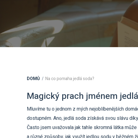
DOMŮ
Na co pomaha jedlá soda?
Magický prach jménem jedlá
Mluvíme tu o jednom z mých nejoblíbenějších domá
dostupném. Ano, jedlá soda získává svou slávu díky
Často jsem uvažovala jak tahle skromná látka může 
a různé způsoby, jak využít jedlou sodu v běžném ži