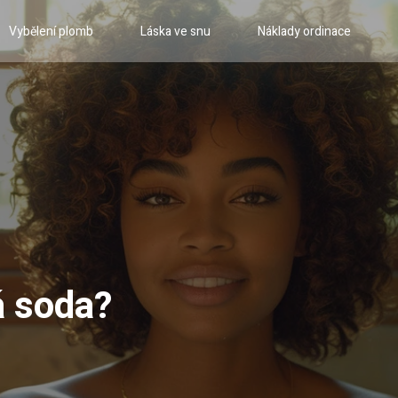
Vybělení plomb
Láska ve snu
Náklady ordinace
á soda?