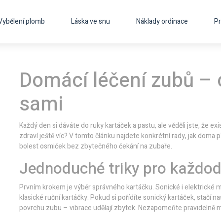
Vybělení plomb
Láska ve snu
Náklady ordinace
Pr
Domácí léčení zubů – 
sami
Každý den si dáváte do ruky kartáček a pastu, ale věděli jste, že ex
zdraví ještě víc? V tomto článku najdete konkrétní rady, jak dom
bolest osmiček bez zbytečného čekání na zubaře.
Jednoduché triky pro každod
Prvním krokem je výběr správného kartáčku. Sonické i elektrické
klasické ruční kartáčky. Pokud si pořídíte sonický kartáček, stačí
povrchu zubu – vibrace udělají zbytek. Nezapomeňte pravidelně mě