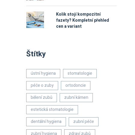
Kolik stojí kompozitní
fazety? Kompletní přehled
cen a variant
Štítky
ústní hygiena
stomatologie
péče o zuby
ortodoncie
bělení zubů
zubní kámen
estetická stomatologie
dentální hygiena
zubní péče
zubní hygiena
zdraví zubů