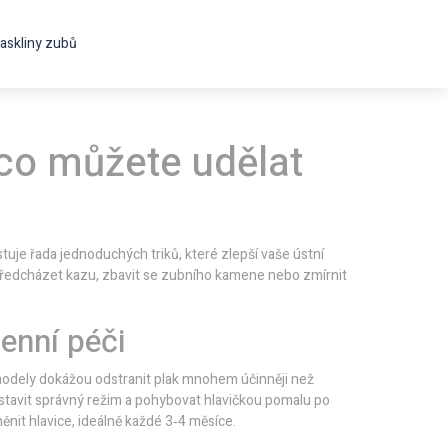
askliny zubů
co můžete udělat
istuje řada jednoduchých triků, které zlepší vaše ústní
a předcházet kazu, zbavit se zubního kamene nebo zmírnit
enní péči
 modely dokážou odstranit plak mnohem účinněji než
 nastavit správný režim a pohybovat hlavičkou pomalu po
nit hlavice, ideálně každé 3‑4 měsíce.