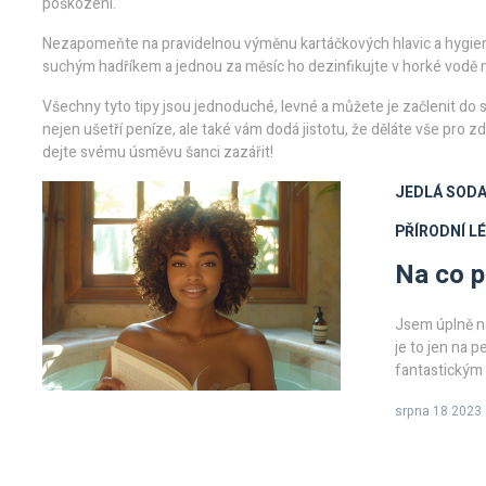
poškození.
Nezapomeňte na pravidelnou výměnu kartáčkových hlavic a hygien
suchým hadříkem a jednou za měsíc ho dezinfikujte v horké vodě n
Všechny tyto tipy jsou jednoduché, levné a můžete je začlenit do
nejen ušetří peníze, ale také vám dodá jistotu, že děláte vše pro 
dejte svému úsměvu šanci zazářit!
JEDLÁ SOD
PŘÍRODNÍ L
Na co p
Jsem úplně nad
je to jen na 
fantastickým
trávením a det
srpna 18 2023
využít. Přečt
pomoci jedlá 