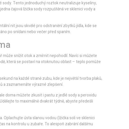
dlé sody. Tento jednoduchý roztok neutralizuje kyseliny,
í jedna čajová lžička sody rozpuštěná ve sklenici vody a
ní nit jsou skvělé pro odstranění zbytků jídla, kde se
ráno po snídani nebo večer před spaním.
oma
ř může snížit otok a zmírnit nepohodlí. Navíc si můžete
dě, která se postaví na otoknutou oblast – teplo pomůže
sekund na každé straně zubu, kde je největší tvorba plaků,
dnů a zaznamenáte výrazné zlepšení.
 ale doma můžete zkusit i pastu z jedlé sody a peroxidu
 Udělejte to maximálně dvakrát týdně, abyste předešli
a. Oplachujte ústa slanou vodou (lžička soli ve sklenici
as na kontrolu u zubaře. To alespoň zabrání dalšímu