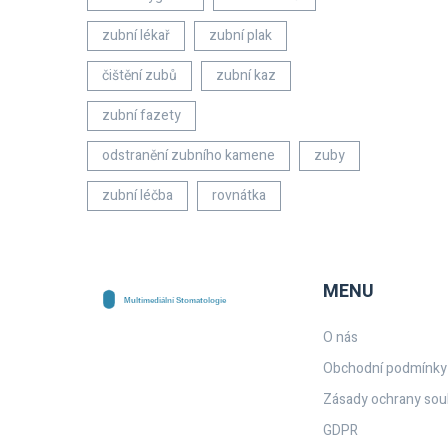
zubní lékař
zubní plak
čištění zubů
zubní kaz
zubní fazety
odstranění zubního kamene
zuby
zubní léčba
rovnátka
MENU
O nás
Obchodní podmínky
Zásady ochrany sou
GDPR