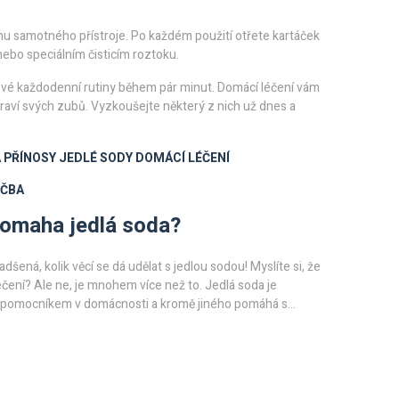
u samotného přístroje. Po každém použití otřete kartáček
ebo speciálním čisticím roztoku.
 své každodenní rutiny během pár minut. Domácí léčení vám
zdraví svých zubů. Vyzkoušejte některý z nich už dnes a
A
PŘÍNOSY JEDLÉ SODY
DOMÁCÍ LÉČENÍ
ÉČBA
omaha jedlá soda?
šená, kolik věcí se dá udělat s jedlou sodou! Myslíte si, že
pečení? Ale ne, je mnohem více než to. Jedlá soda je
 pomocníkem v domácnosti a kromě jiného pomáhá s
oxikací. A to není vše, existují i další skvělé způsoby, jak jí
ěte si můj nový příspěvek a dozvíte se, na co všechno může
soda.