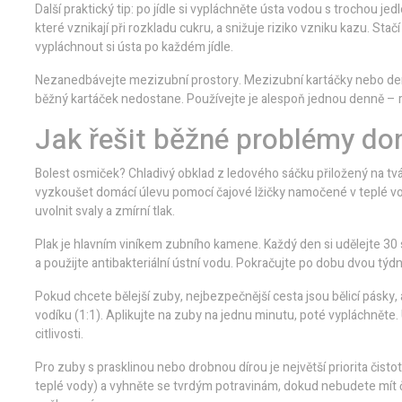
Další praktický tip: po jídle si vypláchněte ústa vodou s trochou je
které vznikají při rozkladu cukru, a snižuje riziko vzniku kazu. Stač
vypláchnout si ústa po každém jídle.
Nezanedbávejte mezizubní prostory. Mezizubní kartáčky nebo dentál
běžný kartáček nedostane. Používejte je alespoň jednou denně – 
Jak řešit běžné problémy d
Bolest osmiček? Chladivý obklad z ledového sáčku přiložený na tvá
vyzkoušet domácí úlevu pomocí čajové lžičky namočené v teplé vo
uvolnit svaly a zmírní tlak.
Plak je hlavním viníkem zubního kamene. Každý den si udělejte 30 
a použijte antibakteriální ústní vodu. Pokračujte po dobu dvou tý
Pokud chcete bělejší zuby, nejbezpečnější cesta jsou bělicí pásky,
vodíku (1:1). Aplikujte na zuby na jednu minutu, poté vypláchněte.
citlivosti.
Pro zuby s prasklinou nebo drobnou dírou je největší priorita čistot
teplé vody) a vyhněte se tvrdým potravinám, dokud nebudete mít č