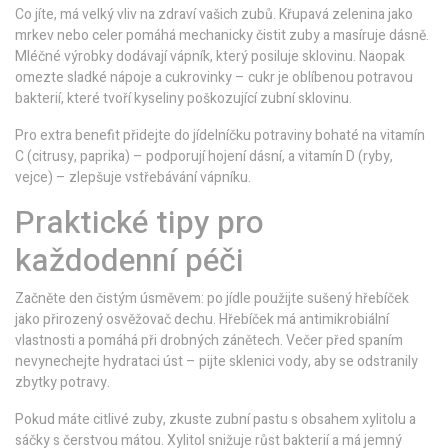
Co jíte, má velký vliv na zdraví vašich zubů. Křupavá zelenina jako
mrkev nebo celer pomáhá mechanicky čistit zuby a masíruje dásně.
Mléčné výrobky dodávají vápník, který posiluje sklovinu. Naopak
omezte sladké nápoje a cukrovinky – cukr je oblíbenou potravou
bakterií, které tvoří kyseliny poškozující zubní sklovinu.
Pro extra benefit přidejte do jídelníčku potraviny bohaté na vitamín
C (citrusy, paprika) – podporují hojení dásní, a vitamín D (ryby,
vejce) – zlepšuje vstřebávání vápníku.
Praktické tipy pro
každodenní péči
Začněte den čistým úsměvem: po jídle použijte sušený hřebíček
jako přirozený osvěžovač dechu. Hřebíček má antimikrobiální
vlastnosti a pomáhá při drobných zánětech. Večer před spaním
nevynechejte hydrataci úst – pijte sklenici vody, aby se odstranily
zbytky potravy.
Pokud máte citlivé zuby, zkuste zubní pastu s obsahem xylitolu a
sáčky s čerstvou mátou. Xylitol snižuje růst bakterií a má jemný