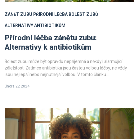
ZÁNĚT ZUBU
PŘÍRODNÍ LÉČBA
BOLEST ZUBŮ
ALTERNATIVY ANTIBIOTIKŮM
Přírodní léčba zánětu zubu:
Alternativy k antibiotikům
Bolest zubu může být opravdu nepříjemná a někdy i alarmující
záležitost. Zatímco antibiotika jsou častou volbou léčby, ne vždy
jsou nejlepší nebo nejnutnější volbou. V tomto článku
prozkoumáme alternativní, přírodní metody léčby zánětu zubu,
února 22 2024
které mohou poskytnout úlevu bez použití farmaceutických
produktů. Budeme se zabývat různými přístupy, od bylinných až po
homeopatické metody, a doporučeními, které vám pomohou udržet
ústní zdraví a potenciálně předejít budoucím zánětům.