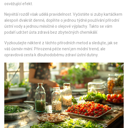
osvěžující efekt.
Největší rozdíl však udělá pravidelnost. Vyčistěte si zuby kartáčkem
alespoň dvakrát denně, doplňte o jednou týdně používání přírodní
ústní vody a jednou měsíčně o olejové výplachy. Takto se vám
podaří udržet ústa zdravá bez zbytečných chemikálií.
Vyzkoušejte některé z těchto přírodních metod a sledujte, jak se
váš úsměv mění. Přirozená péče není jen módní trend, ale
opravdová cesta k dlouhodobému zdraví ústní dutiny.