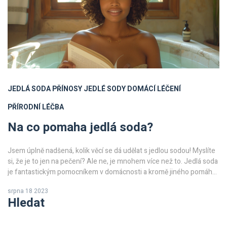
JEDLÁ SODA
PŘÍNOSY JEDLÉ SODY
DOMÁCÍ LÉČENÍ
PŘÍRODNÍ LÉČBA
Na co pomaha jedlá soda?
Jsem úplně nadšená, kolik věcí se dá udělat s jedlou sodou! Myslíte
si, že je to jen na pečení? Ale ne, je mnohem více než to. Jedlá soda
je fantastickým pomocníkem v domácnosti a kromě jiného pomáhá
s trávením a detoxikací. A to není vše, existují i další skvělé způsoby,
srpna 18 2023
jak jí využít. Přečtěte si můj nový příspěvek a dozvíte se, na co
Hledat
všechno může pomoci jedlá soda.