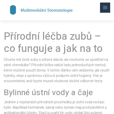
Přírodní léčba zubů –
co funguje a jak na to
Chcete mít čisté zuby a zdravé dásně, ale nechcete se spoléhat na
silné chemikálie? Přírodní léčba nabízí řadu jednoduchých metod,
které můžete použít doma. V tomto článku vám ukážeme, jak využít
bylinky, oleje a správnou výživu k podpoře ústní hygieny. Vše je
srozumitelně, aniž byste museli studovat složité odborné texty.
Bylinné ústní vody a čaje
Jedním z nejstarších přírodních prostředků je ústní voda na bázi
bylin. Například heřmánek, šalvěj nebo tymián mají protizánětlivé a
antibakteriální účinky. Stačí si uvařit litr vody, přidat lžíci sušené