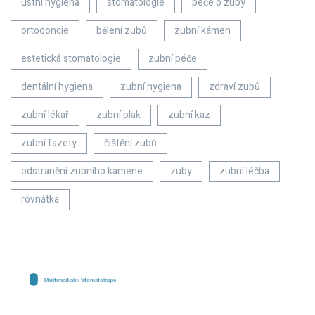
ústní hygiena
stomatologie
péče o zuby
ortodoncie
bělení zubů
zubní kámen
estetická stomatologie
zubní péče
dentální hygiena
zubní hygiena
zdraví zubů
zubní lékař
zubní plak
zubní kaz
zubní fazety
čištění zubů
odstranění zubního kamene
zuby
zubní léčba
rovnátka