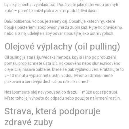
bylinky a nechat vychladnout. Používejte jako ústní vodu po mytí
zubů – pomůže snížit plak a zmírní podráždění dásní.
Další oblíbenou volbou je zelený čaj. Obsahuje katechiny, které
bojují s bakteriemi zodpovědnými za zubní kaz. Pijte ho pravidelně,
nebo si z něj udělejte slabý odvar a použijte jako ústní výplach.
Olejové výplachy (oil pulling)
Oil pulling je stará ájurvédská metoda, kdy si ráno po probuzení
pomalu propláchnete ústa lžící kokosového nebo slunečnicového
oleje. Olej nasává bakterie, které se pak vyplavou ven. Praktikujte to
5–10 minut a vypláchněte ústní vodou. Mnoho lidí hlásí méně
plakování a čerstvější dech už po několika dnech.
Nezapomeňte olej nevypouštět do dřezu – může ucpat potrubí.
Místo toho jej vyhoďte do odpadu nebo použijte na krmení rostlin.
Strava, která podporuje
zdravé zuby