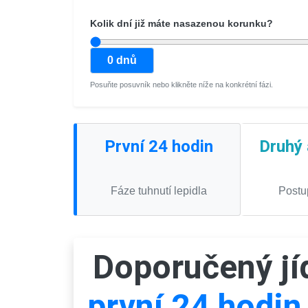
Kolik dní již máte nasazenou korunku?
0 dnů
Posuňte posuvník nebo klikněte níže na konkrétní fázi.
První 24 hodin
Druhý 
Fáze tuhnutí lepidla
Postu
Doporučený jí
první 24 hodin