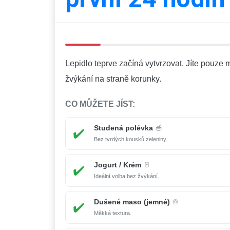
Lepidlo teprve začíná vytvrzovat. Jíte pouze
žvýkání na straně korunky.
CO MŮŽETE JÍST:
Studená polévka
🥣
✔️
Bez tvrdých kousků zeleniny.
Jogurt / Krém
🥛
✔️
Ideální volba bez žvýkání.
Dušené maso (jemné)
🍲
✔️
Měkká textura.