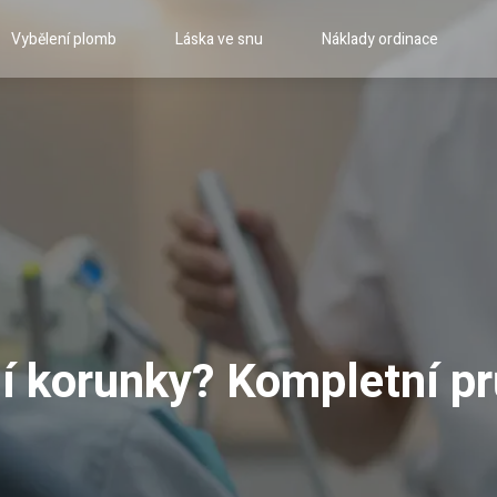
Vybělení plomb
Láska ve snu
Náklady ordinace
ní korunky? Kompletní p