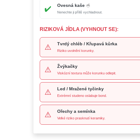
Ovesná kaše
🥣
✔️
Nenechte ji příliš vychladnout.
RIZIKOVÁ JÍDLA (VYHNOUT SE):
Tvrdý chléb / Křupavá kůrka
⚠️
Riziko uvolnění korunky.
Žvýkačky
⚠️
Viskózní textura může korunku odlepit.
Led / Mražené tyčinky
⚠️
Extrémní studeno oslabuje bond.
Ořechy a semínka
⚠️
Velké riziko prasknutí keramiky.