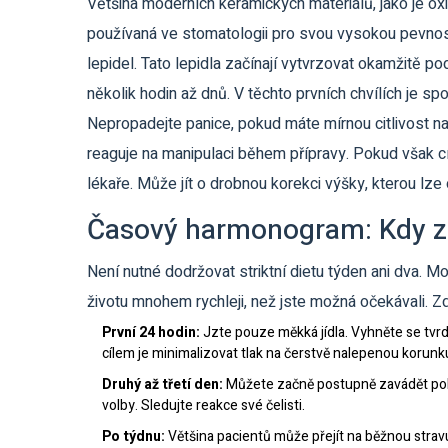
Většina moderních keramických materiálů, jako je
oxi
používaná ve stomatologii pro svou vysokou pevnost
lepidel. Tato lepidla začínají vytvrzovat okamžitě 
několik hodin až dnů. V těchto prvních chvílích je sp
Nepropadejte panice, pokud máte mírnou citlivost na
reaguje na manipulaci během přípravy. Pokud však cí
lékaře. Může jít o drobnou korekci výšky, kterou lze
Časový harmonogram: Kdy za
Není nutné dodržovat striktní dietu týden ani dva. 
životu mnohem rychleji, než jste možná očekávali. Zd
První 24 hodin:
Jzte pouze měkká jídla. Vyhněte se tv
cílem je minimalizovat tlak na čerstvě nalepenou korunk
Druhý až třetí den:
Můžete začně postupně zavádět polo
volby. Sledujte reakce své čelisti.
Po týdnu:
Většina pacientů může přejít na běžnou strav