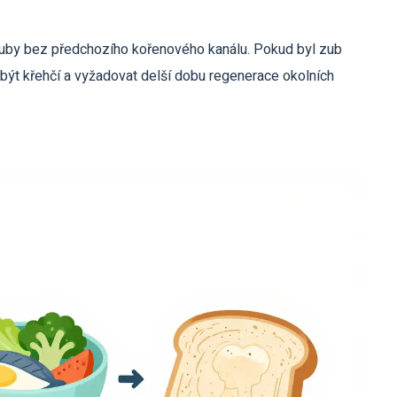
zuby bez předchozího kořenového kanálu. Pokud byl zub
být křehčí a vyžadovat delší dobu regenerace okolních