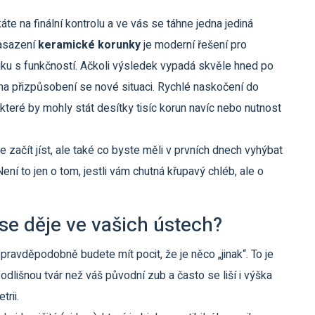
káte na finální kontrolu a ve vás se táhne jedna jediná
Nasazení
keramické korunky
je
moderní řešení pro
ku s funkčností
.
Ačkoli výsledek vypadá skvěle hned po
s na přizpůsobení se nové situaci. Rychlé naskočení do
teré by mohly stát desítky tisíc korun navíc nebo nutnost
 začít jíst, ale také co byste měli v prvních dnech vyhýbat
Není to jen o tom, jestli vám chutná křupavý chléb, ale o
se děje ve vašich ústech?
pravděpodobně budete mít pocit, že je něco „jinak“. To je
odlišnou tvár než váš původní zub a často se liší i výška
rii.