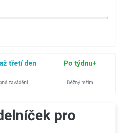
až třetí den
Po týdnu+
pné zavádění
Běžný režim
delníček pro