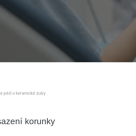
ce péčí o keramické zuby
sazení korunky