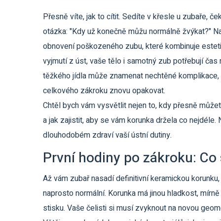
Přesně víte, jak to cítit. Sedíte v křesle u zubaře, če
otázka: "Kdy už konečně můžu normálně žvýkat?" 
obnovení poškozeného zubu, které kombinuje esteti
vyjmutí z úst, vaše tělo i samotný zub potřebují ča
těžkého jídla může znamenat nechtěné komplikace, k
celkového zákroku znovu opakovat.
Chtěl bych vám vysvětlit nejen to, kdy přesně můžete
a jak zajistit, aby se vám korunka držela co nejdéle. 
dlouhodobém zdraví vaší ústní dutiny.
První hodiny po zákroku: Co 
Až vám zubař nasadí definitivní keramickou korunku, 
naprosto normální. Korunka má jinou hladkost, mírně 
stisku. Vaše čelisti si musí zvyknout na novou geomet