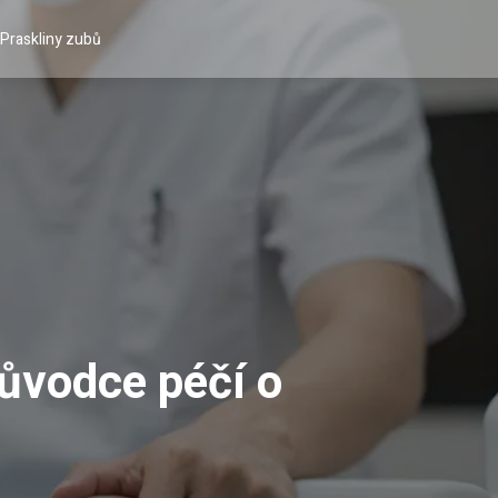
Praskliny zubů
růvodce péčí o