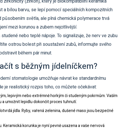
d zirkoničitý
(zirkon), který je
biokompatibilní keramika
 a bílou barvu
, se lepí pomocí speciálních kompozitních
pod působením světla, ale plná chemická polymerace trvá
ojení mezi korunou a zubem nejcitlivější.
 studené nebo teplé nápoje. To signalizuje, že nerv ve zubu
títe ostrou bolest při soustažení zubů, informujte svého
 odstravit během pár minut.
čít s běžným jídelníčkem?
Moderní stomatologie umožňuje návrat ke standardnímu
e je realistický rozpis toho, co můžete očekávat:
rdým, lepivým nebo extrémně horkým či studeným pokrmům. Vaším
u a umožnit lepidlu dokončit proces tuhnutí.
tvrdá jídla. Ryby, vařená zelenina, dušené maso jsou bezpečné
u. Keramická korunka je nyní pevně usazena a vaše nervová