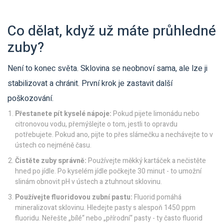
Co dělat, když už máte průhledné
zuby?
Není to konec světa. Sklovina se neobnoví sama, ale lze ji
stabilizovat a chránit. První krok je zastavit další
poškozování.
Přestanete pít kyselé nápoje:
Pokud pijete limonádu nebo
citronovou vodu, přemýšlejte o tom, jestli to opravdu
potřebujete. Pokud ano, pijte to přes slámečku a nechávejte to v
ústech co nejméně času.
Čistěte zuby správně:
Používejte měkký kartáček a nečistěte
hned po jídle. Po kyselém jídle počkejte 30 minut - to umožní
slinám obnovit pH v ústech a ztuhnout sklovinu.
Používejte fluoridovou zubní pastu:
Fluorid pomáhá
mineralizovat sklovinu. Hledejte pasty s alespoň 1450 ppm
fluoridu. Neřešte „bílé“ nebo „přírodní“ pasty - ty často fluorid