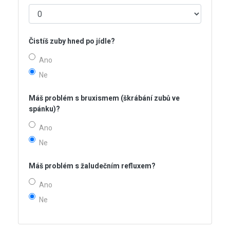
Čistíš zuby hned po jídle?
Ano
Ne
Máš problém s bruxismem (škrábání zubů ve
spánku)?
Ano
Ne
Máš problém s žaludečním refluxem?
Ano
Ne