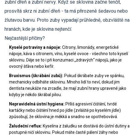
zubní dřeň a zubní nervy. Když se sklovina začne tenčit,
prosvítá skrz ni zubní dřeň - ta má přirozeně šedavou nebo
žlutavou barvu. Proto zuby vypadají průhledně, obzvláště na
hranách, kde je sklovina nejtenčí.
Nejčastější příčiny?
Kyselé potraviny a nápoje:
Citrony, limonády, energetické
nápoje, káva s citronem, víno, kyselé ovoce - všechno toto kyselí
sklovinu. Děje se to i při konzumaci „zdravých“ nápojů, jako je
ovocný šťáva nebo kefír.
Bruxismus (škrábání zubů):
Pokud škrábate zuby ve spánku,
mechanicky odbíháte sklovinu. Mnoho lidí to neví, dokud jim
dentista neukáže na zrcadle, že mají zubní hrany upravené jako
kdyby je někdo škrábal pilou.
Nepravidelná ústní hygiena:
Příliš agresivní čištění, tvrdé
kartáčky nebo čištění hned po jídle (zvláště po kyselém jídle)
způsobují, že sklovina je měkká a snadno se opotřebovává.
Žaludeční reflux:
Kyselina z žaludku se dostává do ústní dutiny a
postupně ničí sklovinu. Pokud máte časté pálení žáhy nebo