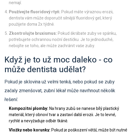
nemají.
Používejte fluoridový rtyň:
Pokud máte výraznou erozii,
dentista vám může doporučit silnější fluoridový gel, který
použijete doma 2x týdně.
Zkontrolujte bruxismus:
Pokud škrábate zuby ve spánku,
potřebujete ochrannou noční destičku. Je to jednoduché,
nebojíte se toho, ale může zachránit vaše zuby.
Když je to už moc daleko - co
může dentista udělat?
Pokud je sklovina už velmi tenká, nebo pokud se zuby
začaly zmenšovat, zubní lékař může navrhnout několik
řešení:
Kompozitní plomby:
Na hrany zubů se nanese bílý plastický
materiál, který obnoví tvar a zastaví další erozii. Je to levné,
rychlé a nevyžaduje odběr tkáně.
Vložky nebo korunky:
Pokud je poškození větší, může být nutné