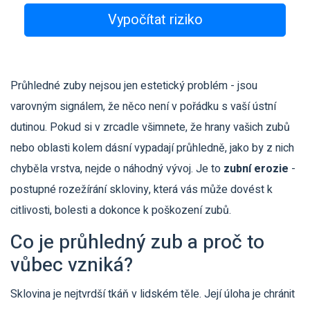
Vypočítat riziko
Průhledné zuby nejsou jen estetický problém - jsou
varovným signálem, že něco není v pořádku s vaší ústní
dutinou. Pokud si v zrcadle všimnete, že hrany vašich zubů
nebo oblasti kolem dásní vypadají průhledně, jako by z nich
chyběla vrstva, nejde o náhodný vývoj. Je to
zubní erozie
-
postupné rozežírání skloviny, která vás může dovést k
citlivosti, bolesti a dokonce k poškození zubů.
Co je průhledný zub a proč to
vůbec vzniká?
Sklovina je nejtvrdší tkáň v lidském těle. Její úloha je chránit