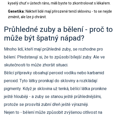
kyselý chuť v ústech ráno, měli byste to zkontrolovat s lékařem.
Genetika:
Někteří lidé mají přirozeně tenčí sklovinu - to se nejde
změnit, ale lze ji chránit.
Průhledné zuby a bělení - proč to
může být špatný nápad?
Mnoho lidí, kteří mají průhledné zuby, se rozhodne pro
bělení. Představují si, že to způsobí bílejší zuby. Ale ve
skutečnosti to může zhoršit situaci.
Bělicí přípravky obsahují peroxid vodíku nebo karbamid
peroxid. Tyto látky pronikají do skloviny a rozkládají
pigmenty. Když je sklovina už tenká, bělící látka pronikne
ještě hlouběji - a zuby se stanou ještě průhlednějšími,
protože se prosvítá zubní dřeň ještě výrazněji.
Nejen to - bělení může způsobit zvýšenou citlivost na