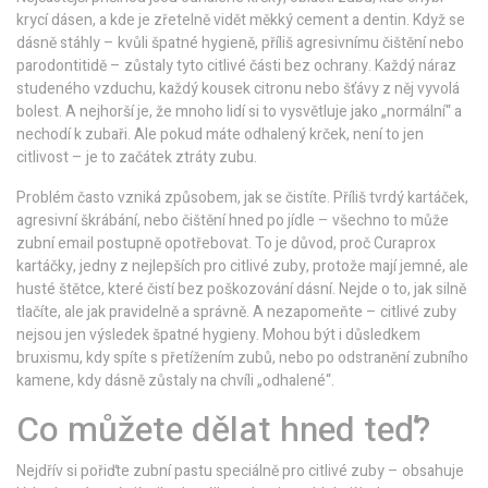
krycí dásen, a kde je zřetelně vidět měkký cement a dentin
.
Když se
dásně stáhly – kvůli špatné hygieně, příliš agresivnímu čištění nebo
parodontitidě – zůstaly tyto citlivé části bez ochrany. Každý náraz
studeného vzduchu, každý kousek citronu nebo šťávy z něj vyvolá
bolest. A nejhorší je, že mnoho lidí si to vysvětluje jako „normální“ a
nechodí k zubaři. Ale pokud máte odhalený krček, není to jen
citlivost – je to začátek ztráty zubu.
Problém často vzniká způsobem, jak se čistíte. Příliš tvrdý kartáček,
agresivní škrábání, nebo čištění hned po jídle – všechno to může
zubní email postupně opotřebovat. To je důvod, proč
Curaprox
kartáčky
,
jedny z nejlepších pro citlivé zuby, protože mají jemné, ale
husté štětce, které čistí bez poškozování dásní
.
Nejde o to, jak silně
tlačíte, ale jak pravidelně a správně. A nezapomeňte – citlivé zuby
nejsou jen výsledek špatné hygieny. Mohou být i důsledkem
bruxismu, kdy spíte s přetížením zubů, nebo po odstranění zubního
kamene, kdy dásně zůstaly na chvíli „odhalené“.
Co můžete dělat hned teď?
Nejdřív si pořiďte zubní pastu speciálně pro citlivé zuby – obsahuje