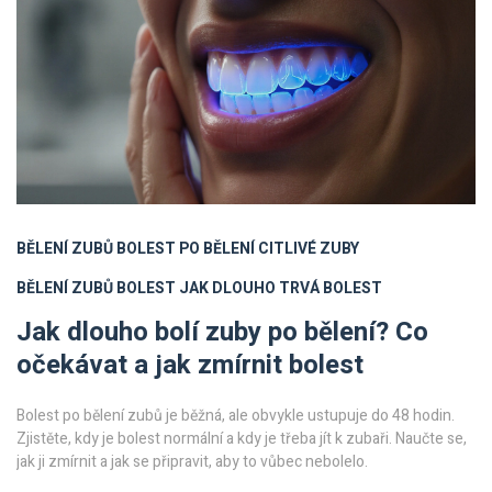
BĚLENÍ ZUBŮ
BOLEST PO BĚLENÍ
CITLIVÉ ZUBY
BĚLENÍ ZUBŮ BOLEST
JAK DLOUHO TRVÁ BOLEST
Jak dlouho bolí zuby po bělení? Co
očekávat a jak zmírnit bolest
Bolest po bělení zubů je běžná, ale obvykle ustupuje do 48 hodin.
Zjistěte, kdy je bolest normální a kdy je třeba jít k zubaři. Naučte se,
jak ji zmírnit a jak se připravit, aby to vůbec nebolelo.