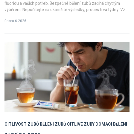
fluoridu a vašich potřeb. Bezpečné bělení zubů začíná chytrým
výběrem. Nepočítejte na okamžité výsledky, proces trvá týdny. Vždy
volte pasty s odborným schválením a vyhýbejte se příliš abrazivním
února 6 2026
formulacím.
CITLIVOST ZUBŮ
BĚLENÍ ZUBŮ
CITLIVÉ ZUBY
DOMÁCÍ BĚLENÍ