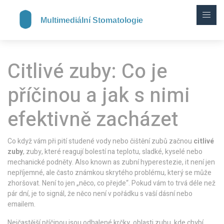
Citlivé zuby: Co je
příčinou a jak s nimi
efektivně zacházet
Co když vám při pití studené vody nebo čištění zubů začnou
citlivé
zuby
,
zuby, které reagují bolestí na teplotu, sladké, kyselé nebo
mechanické podněty
. Also known as
zubní hyperestezie
, it
není jen
nepříjemné, ale často známkou skrytého problému, který se může
zhoršovat
.
Není to jen „něco, co přejde“. Pokud vám to trvá déle než
pár dní, je to signál, že něco není v pořádku s vaší dásní nebo
emailem.
Nejčastější příčinou jsou
odhalené krčky
,
oblasti zubu, kde chybí