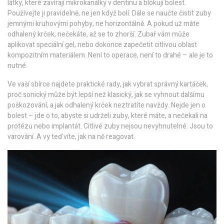
látky, které zavírají mikrokanálky v dentinu a blokují bolest.
Používejte ji pravidelně, ne jen když bolí. Dále se naučte čistit zuby
jemnými kruhovými pohyby, ne horizontálně. A pokud už máte
odhalený krček, nečekáte, až se to zhorší. Zubař vám může
aplikovat speciální gel, nebo dokonce zapečetit citlivou oblast
kompozitním materiálem. Není to operace, není to drahé – ale je to
nutné.
Ve vaší sbírce najdete praktické rady, jak vybrat správný kartáček,
proč sonický může být lepší než klasický, jak se vyhnout dalšímu
poškozování, a jak odhalený krček neztratíte navždy. Nejde jen o
bolest – jde o to, abyste si udrželi zuby, které máte, a nečekali na
protézu nebo implantát. Citlivé zuby nejsou nevyhnutelné. Jsou to
varování. A vy teď víte, jak na ně reagovat.