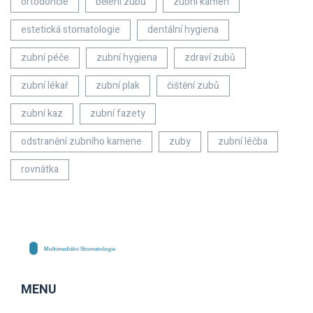
ortodoncie
bělení zubů
zubní kámen
estetická stomatologie
dentální hygiena
zubní péče
zubní hygiena
zdraví zubů
zubní lékař
zubní plak
čištění zubů
zubní kaz
zubní fazety
odstranění zubního kamene
zuby
zubní léčba
rovnátka
MENU