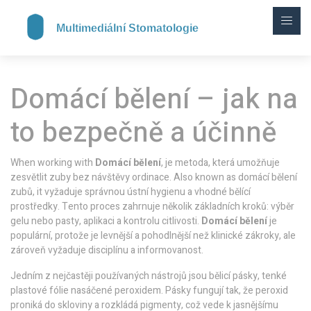
Domácí bělení – jak na
to bezpečně a účinně
When working with
Domácí bělení
,
je metoda, která umožňuje
zesvětlit zuby bez návštěvy ordinace
. Also known as
domácí bělení
zubů
, it
vyžaduje správnou ústní hygienu a vhodné bělící
prostředky
.
Tento proces zahrnuje několik základních kroků: výběr
gelu nebo pasty, aplikaci a kontrolu citlivosti.
Domácí bělení
je
populární, protože je levnější a pohodlnější než klinické zákroky, ale
zároveň vyžaduje disciplínu a informovanost.
Jedním z nejčastěji používaných nástrojů jsou
bělicí pásky
,
tenké
plastové fólie nasáčené peroxidem
. Pásky fungují tak, že peroxid
proniká do skloviny a rozkládá pigmenty, což vede k jasnějšímu