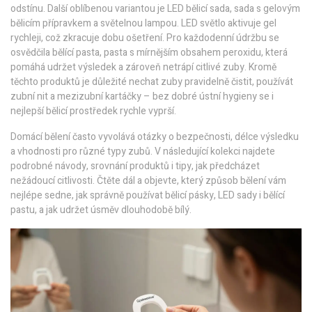
odstínu. Další oblíbenou variantou je
LED bělicí sada
,
sada s gelovým
bělicím přípravkem a světelnou lampou
. LED světlo aktivuje gel
rychleji, což zkracuje dobu ošetření. Pro každodenní údržbu se
osvědčila
bělící pasta
,
pasta s mírnějším obsahem peroxidu
, která
pomáhá udržet výsledek a zároveň netrápí citlivé zuby. Kromě
těchto produktů je důležité nechat zuby pravidelně čistit, používát
zubní nit a mezizubní kartáčky – bez dobré ústní hygieny se i
nejlepší bělicí prostředek rychle vyprší.
Domácí bělení často vyvolává otázky o bezpečnosti, délce výsledku
a vhodnosti pro různé typy zubů. V následující kolekci najdete
podrobné návody, srovnání produktů i tipy, jak předcházet
nežádoucí citlivosti. Čtěte dál a objevte, který způsob bělení vám
nejlépe sedne, jak správně používat bělicí pásky, LED sady i bělící
pastu, a jak udržet úsměv dlouhodobě bílý.