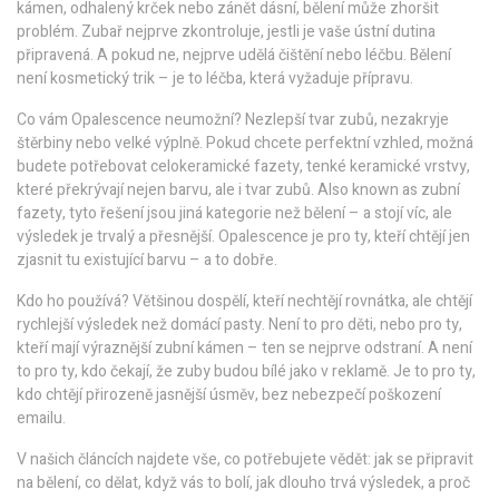
kámen, odhalený krček nebo zánět dásní, bělení může zhoršit
problém. Zubař nejprve zkontroluje, jestli je vaše ústní dutina
připravená. A pokud ne, nejprve udělá čištění nebo léčbu. Bělení
není kosmetický trik – je to léčba, která vyžaduje přípravu.
Co vám Opalescence neumožní? Nezlepší tvar zubů, nezakryje
štěrbiny nebo velké výplně. Pokud chcete perfektní vzhled, možná
budete potřebovat
celokeramické fazety
,
tenké keramické vrstvy,
které překrývají nejen barvu, ale i tvar zubů
. Also known as
zubní
fazety
, tyto řešení jsou jiná kategorie než bělení – a stojí víc, ale
výsledek je trvalý a přesnější.
Opalescence je pro ty, kteří chtějí jen
zjasnit tu existující barvu – a to dobře.
Kdo ho používá? Většinou dospělí, kteří nechtějí rovnátka, ale chtějí
rychlejší výsledek než domácí pasty. Není to pro děti, nebo pro ty,
kteří mají výraznější zubní kámen – ten se nejprve odstraní. A není
to pro ty, kdo čekají, že zuby budou bílé jako v reklamě. Je to pro ty,
kdo chtějí přirozeně jasnější úsměv, bez nebezpečí poškození
emailu.
V našich článcích najdete vše, co potřebujete vědět: jak se připravit
na bělení, co dělat, když vás to bolí, jak dlouho trvá výsledek, a proč