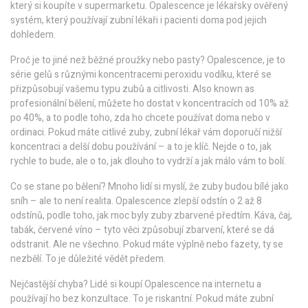
který si koupíte v supermarketu. Opalescence je lékařsky ověřený
systém, který používají zubní lékaři i pacienti doma pod jejich
dohledem.
Proč je to jiné než běžné proužky nebo pasty?
Opalescence
,
je to
série gelů s různými koncentracemi peroxidu vodíku, které se
přizpůsobují vašemu typu zubů a citlivosti
. Also known as
profesionální bělení
, můžete ho dostat v koncentracích od 10% až
po 40%, a to podle toho, zda ho chcete používat doma nebo v
ordinaci.
Pokud máte citlivé zuby, zubní lékař vám doporučí nižší
koncentraci a delší dobu používání – a to je klíč. Nejde o to, jak
rychle to bude, ale o to, jak dlouho to vydrží a jak málo vám to bolí.
Co se stane po bělení? Mnoho lidí si myslí, že zuby budou bílé jako
sníh – ale to není realita. Opalescence zlepší odstín o 2 až 8
odstínů, podle toho, jak moc byly zuby zbarvené předtím. Káva, čaj,
tabák, červené víno – tyto věci způsobují zbarvení, které se dá
odstranit. Ale ne všechno. Pokud máte výplně nebo fazety, ty se
nezbělí. To je důležité vědět předem.
Nejčastější chyba? Lidé si koupí Opalescence na internetu a
používají ho bez konzultace. To je riskantní. Pokud máte zubní