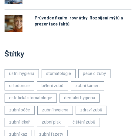
Průvodce fixními rovnátky: Rozbíjení mýtů a
prezentace faktů
Štítky
ústní hygiena
stomatologie
péče o zuby
ortodoncie
bělení zubů
zubní kámen
estetická stomatologie
dentální hygiena
zubní péče
zubní hygiena
zdraví zubů
zubní lékař
zubní plak
čištění zubů
zubní kaz
zubní fazety