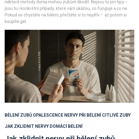
některé metody doma mohou zubům škodit. Nejsou tu jen tipy –
jsou tu i konkrétní případy, které vám ukážou, co funguje a co ne.
Pokud se chystáte na bělení, přečtěte si to nejdřív – až potom si
koupíte gel.
BĚLENÍ ZUBŮ OPALESCENCE
NERVY PŘI BĚLENÍ
CITLIVÉ ZUBY
JAK ZKLIDNIT NERVY
DOMÁCÍ BĚLENÍ
Jak zklidnit nervy při bělení zubů