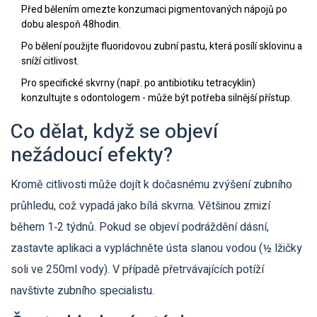
Před bělením omezte konzumaci pigmentovaných nápojů po
dobu alespoň 48hodin.
Po bělení použijte fluoridovou zubní pastu, která posílí sklovinu a
sníží citlivost.
Pro specifické skvrny (např. po antibiotiku tetracyklin)
konzultujte s odontologem - může být potřeba silnější přístup.
Co dělat, když se objeví
nežádoucí efekty?
Kromě citlivosti může dojít k dočasnému zvýšení zubního
průhledu, což vypadá jako bílá skvrna. Většinou zmizí
během 1‑2 týdnů. Pokud se objeví podráždění dásní,
zastavte aplikaci a vypláchněte ústa slanou vodou (½ lžičky
soli ve 250ml vody). V případě přetrvávajících potíží
navštivte zubního specialistu.