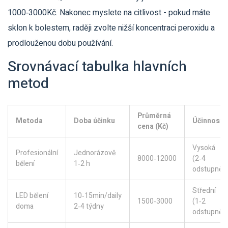
1000‑3000Kč. Nakonec myslete na citlivost - pokud máte
sklon k bolestem, raději zvolte nižší koncentraci peroxidu a
prodlouženou dobu používání.
Srovnávací tabulka hlavních
metod
Průměrná
Metoda
Doba účinku
Účinnost
cena (Kč)
Vysoká
Profesionální
Jednorázově
8000‑12000
(2‑4
bělení
1‑2 h
odstupně)
Střední
LED bělení
10‑15min/daily
1500‑3000
(1‑2
doma
2‑4 týdny
odstupně)