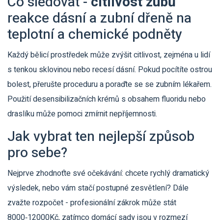
Co sledovat -
citlivost zubů
reakce dásní a zubní dřeně na
teplotní a chemické podněty
Každý bělicí prostředek může zvýšit citlivost, zejména u lidí
s tenkou sklovinou nebo recesí dásní. Pokud pocítíte ostrou
bolest, přerušte proceduru a poraďte se se zubním lékařem.
Použití desensibilizačních krémů s obsahem fluoridu nebo
draslíku může pomoci zmírnit nepříjemnosti.
Jak vybrat ten nejlepší způsob
pro sebe?
Nejprve zhodnoťte své očekávání: chcete rychlý dramatický
výsledek, nebo vám stačí postupné zesvětlení? Dále
zvažte rozpočet - profesionální zákrok může stát
8000‑12000Kč, zatímco domácí sady jsou v rozmezí