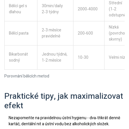
Střední
Bělící gel s
30min/daily
2000‑4000
(1‑2
dlahou
2‑3 týdny
odstupně)
Nízká
2‑3 měsíce
Bělící pasta
200‑600
(povrchov
pravidelně
skvrny)
Bikarbonát
Jednou týdně,
10‑30
Velmi nízk
sodný
1‑2 měsíce
Porovnání bělicích metod
Praktické tipy, jak maximalizovat
efekt
Nezapomeňte na pravidelnou ústní hygienu - dva‑třikrát denně
kartáč, dentální nit a ústní vodu bez alkoholických složek.