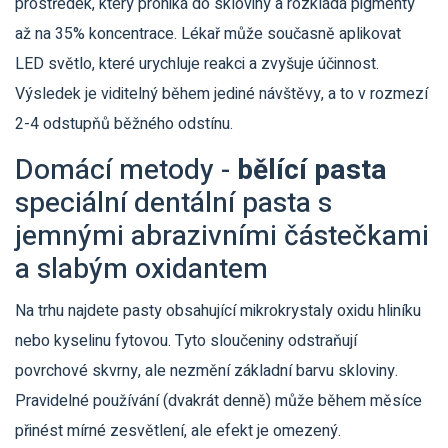
prostředek, který proniká do skloviny a rozkládá pigmenty
až na 35% koncentrace. Lékař může současně aplikovat
LED světlo, které urychluje reakci a zvyšuje účinnost.
Výsledek je viditelný během jediné návštěvy, a to v rozmezí
2-4 odstupňů běžného odstínu.
Domácí metody -
bělící pasta
speciální dentální pasta s
jemnými abrazivními částečkami
a slabým oxidantem
Na trhu najdete pasty obsahující mikrokrystaly oxidu hliníku
nebo kyselinu fytovou. Tyto sloučeniny odstraňují
povrchové skvrny, ale nezmění základní barvu skloviny.
Pravidelné používání (dvakrát denně) může během měsíce
přinést mírné zesvětlení, ale efekt je omezený.