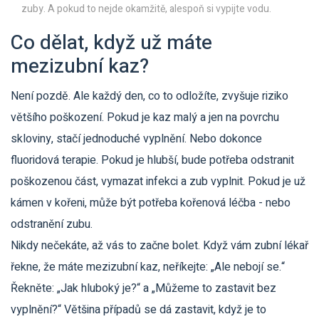
zuby. A pokud to nejde okamžitě, alespoň si vypijte vodu.
Co dělat, když už máte
mezizubní kaz?
Není pozdě. Ale každý den, co to odložíte, zvyšuje riziko
většího poškození. Pokud je kaz malý a jen na povrchu
skloviny, stačí jednoduché vyplnění. Nebo dokonce
fluoridová terapie. Pokud je hlubší, bude potřeba odstranit
poškozenou část, vymazat infekci a zub vyplnit. Pokud je už
kámen v kořeni, může být potřeba kořenová léčba - nebo
odstranění zubu.
Nikdy nečekáte, až vás to začne bolet. Když vám zubní lékař
řekne, že máte mezizubní kaz, neříkejte: „Ale nebojí se.“
Řekněte: „Jak hluboký je?“ a „Můžeme to zastavit bez
vyplnění?“ Většina případů se dá zastavit, když je to