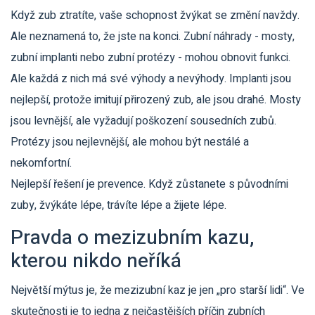
Když zub ztratíte, vaše schopnost žvýkat se změní navždy.
Ale neznamená to, že jste na konci. Zubní náhrady - mosty,
zubní implanti nebo zubní protézy - mohou obnovit funkci.
Ale každá z nich má své výhody a nevýhody. Implanti jsou
nejlepší, protože imitují přirozený zub, ale jsou drahé. Mosty
jsou levnější, ale vyžadují poškození sousedních zubů.
Protézy jsou nejlevnější, ale mohou být nestálé a
nekomfortní.
Nejlepší řešení je prevence. Když zůstanete s původními
zuby, žvýkáte lépe, trávíte lépe a žijete lépe.
Pravda o mezizubním kazu,
kterou nikdo neříká
Největší mýtus je, že mezizubní kaz je jen „pro starší lidi“. Ve
skutečnosti je to jedna z nejčastějších příčin zubních