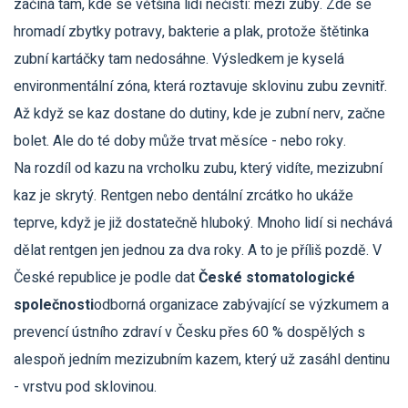
začíná tam, kde se většina lidí nečistí: mezi zuby. Zde se
hromadí zbytky potravy, bakterie a plak, protože štětinka
zubní kartáčky tam nedosáhne. Výsledkem je kyselá
environmentální zóna, která roztavuje sklovinu zubu zevnitř.
Až když se kaz dostane do dutiny, kde je zubní nerv, začne
bolet. Ale do té doby může trvat měsíce - nebo roky.
Na rozdíl od kazu na vrcholku zubu, který vidíte, mezizubní
kaz je skrytý. Rentgen nebo dentální zrcátko ho ukáže
teprve, když je již dostatečně hluboký. Mnoho lidí si nechává
dělat rentgen jen jednou za dva roky. A to je příliš pozdě. V
České republice je podle dat
České stomatologické
společnosti
odborná organizace zabývající se výzkumem a
prevencí ústního zdraví v Česku
přes 60 % dospělých s
alespoň jedním mezizubním kazem, který už zasáhl dentinu
- vrstvu pod sklovinou.