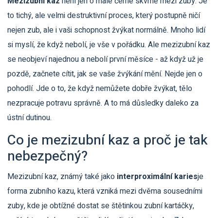
Mezizubní kaz
není jen o malé černé skvrně mezi zuby. Je
to tichý, ale velmi destruktivní proces, který postupně ničí
nejen zub, ale i vaši schopnost žvýkat normálně. Mnoho lidí
si myslí, že když nebolí, je vše v pořádku. Ale mezizubní kaz
se neobjeví najednou a nebolí první měsíce - až když už je
pozdě, začnete cítit, jak se vaše žvýkání mění. Nejde jen o
pohodlí. Jde o to, že když nemůžete dobře žvýkat, tělo
nezpracuje potravu správně. A to má důsledky daleko za
ústní dutinou.
Co je mezizubní kaz a proč je tak
nebezpečný?
Mezizubní kaz, známý také jako
interproximální karies
je
forma zubního kazu, která vzniká mezi dvěma sousedními
zuby, kde je obtížné dostat se štětinkou zubní kartáčky
,