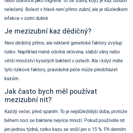
nebo dokonce jako migréna. To se stává, když je kaz dlouho
nelečený. Bolest v hlavě není přímo zubní, ale je důsledkem
infekce v ústní dutině.
Je mezizubní kaz dědičný?
Není dědičný přímo, ale některé genetické faktory zvyšují
riziko. Například méně odolná sklovina, slabší sliny nebo
větší množství kyselých bakterií v ústech. Ale i když máte
tyto rizikové faktory, pravidelná péče může předcházet
kazům.
Jak často bych měl používat
mezizubní nit?
Každý večer, před spaním. To je nejdůležitější doba, protože
během noci se bakterie nejvíce množí. Pokud používáte nit
jen jednou týdně, riziko kazu se sníží jen o 15 %. Při denním