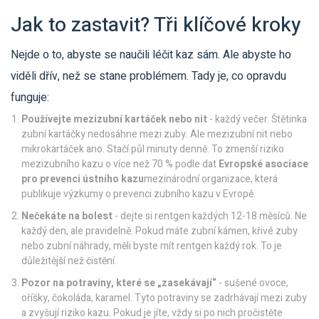
Jak to zastavit? Tři klíčové kroky
Nejde o to, abyste se naučili léčit kaz sám. Ale abyste ho
viděli dřív, než se stane problémem. Tady je, co opravdu
funguje:
Používejte mezizubní kartáček nebo nit
- každý večer. Štětinka
zubní kartáčky nedosáhne mezi zuby. Ale mezizubní nit nebo
mikrokartáček ano. Stačí půl minuty denně. To zmenší riziko
mezizubního kazu o více než 70 % podle dat
Evropské asociace
pro prevenci ústního kazu
mezinárodní organizace, která
publikuje výzkumy o prevenci zubního kazu v Evropě
.
Nečekáte na bolest
- dejte si rentgen každých 12-18 měsíců. Ne
každý den, ale pravidelně. Pokud máte zubní kámen, křivé zuby
nebo zubní náhrady, měli byste mít rentgen každý rok. To je
důležitější než čistění.
Pozor na potraviny, které se „zasekávají“
- sušené ovoce,
oříšky, čokoláda, karamel. Tyto potraviny se zadrhávají mezi zuby
a zvyšují riziko kazu. Pokud je jíte, vždy si po nich pročistěte