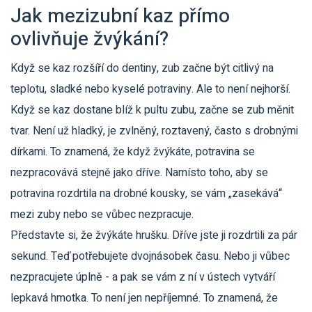
Jak mezizubní kaz přímo
ovlivňuje žvýkání?
Když se kaz rozšíří do dentiny, zub začne být citlivý na
teplotu, sladké nebo kyselé potraviny. Ale to není nejhorší.
Když se kaz dostane blíž k pultu zubu, začne se zub měnit
tvar. Není už hladký, je zvlněný, roztavený, často s drobnými
dírkami. To znamená, že když žvýkáte, potravina se
nezpracovává stejně jako dříve. Namísto toho, aby se
potravina rozdrtila na drobné kousky, se vám „zasekává“
mezi zuby nebo se vůbec nezpracuje.
Představte si, že žvýkáte hrušku. Dříve jste ji rozdrtili za pár
sekund. Teď potřebujete dvojnásobek času. Nebo ji vůbec
nezpracujete úplně - a pak se vám z ní v ústech vytváří
lepkavá hmotka. To není jen nepříjemné. To znamená, že