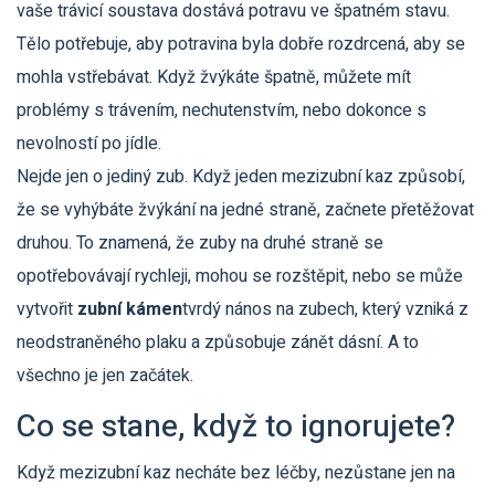
vaše trávicí soustava dostává potravu ve špatném stavu.
Tělo potřebuje, aby potravina byla dobře rozdrcená, aby se
mohla vstřebávat. Když žvýkáte špatně, můžete mít
problémy s trávením, nechutenstvím, nebo dokonce s
nevolností po jídle.
Nejde jen o jediný zub. Když jeden mezizubní kaz způsobí,
že se vyhýbáte žvýkání na jedné straně, začnete přetěžovat
druhou. To znamená, že zuby na druhé straně se
opotřebovávají rychleji, mohou se rozštěpit, nebo se může
vytvořit
zubní kámen
tvrdý nános na zubech, který vzniká z
neodstraněného plaku a způsobuje zánět dásní
. A to
všechno je jen začátek.
Co se stane, když to ignorujete?
Když mezizubní kaz necháte bez léčby, nezůstane jen na