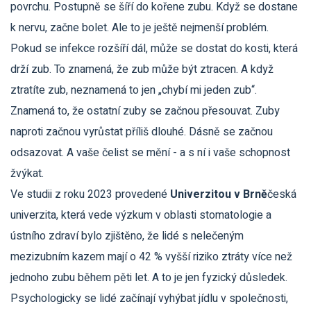
povrchu. Postupně se šíří do kořene zubu. Když se dostane
k nervu, začne bolet. Ale to je ještě nejmenší problém.
Pokud se infekce rozšíří dál, může se dostat do kosti, která
drží zub. To znamená, že zub může být ztracen. A když
ztratíte zub, neznamená to jen „chybí mi jeden zub“.
Znamená to, že ostatní zuby se začnou přesouvat. Zuby
naproti začnou vyrůstat příliš dlouhé. Dásně se začnou
odsazovat. A vaše čelist se mění - a s ní i vaše schopnost
žvýkat.
Ve studii z roku 2023 provedené
Univerzitou v Brně
česká
univerzita, která vede výzkum v oblasti stomatologie a
ústního zdraví
bylo zjištěno, že lidé s nelečeným
mezizubním kazem mají o 42 % vyšší riziko ztráty více než
jednoho zubu během pěti let. A to je jen fyzický důsledek.
Psychologicky se lidé začínají vyhýbat jídlu v společnosti,