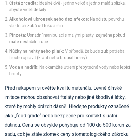
Čistá zrcadla:
Ideálně dvě - jedno velké a jedno malé zblízka,
abyste viděli detaily.
Alkoholová ubrousek nebo dezinfekce:
Na očistu povrchu
vlastních zubů od tuku a slin.
Pinzeta:
Usnadní manipulaci s malými plasty, zejména pokud
máte nestabilní ruce.
Nůžky na nehty nebo pilník:
V případě, že bude zub potřeba
trochu upravit (krátit nebo brousit hrany).
Voda a hadřík:
Na okamžité utření přebytečné vody nebo lepící
hmoty.
Před nákupem si ověřte kvalitu materiálu. Levné čínské
imitace mohou obsahovat ftaláty nebo jiné škodlivé látky,
které by mohly dráždit dásně. Hledejte produkty označené
jako „food grade“ nebo bezpečné pro kontakt s ústní
dutinou. Cena se obvykle pohybuje od 100 do 500 korun za
sadu, což je stále zlomek ceny stomatologického zákroku.