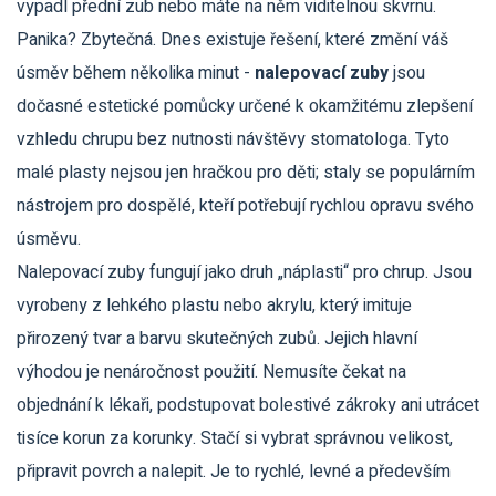
vypadl přední zub nebo máte na něm viditelnou skvrnu.
Panika? Zbytečná. Dnes existuje řešení, které změní váš
úsměv během několika minut -
nalepovací zuby
jsou
dočasné estetické pomůcky určené k okamžitému zlepšení
vzhledu chrupu bez nutnosti návštěvy stomatologa
. Tyto
malé plasty nejsou jen hračkou pro děti; staly se populárním
nástrojem pro dospělé, kteří potřebují rychlou opravu svého
úsměvu.
Nalepovací zuby fungují jako druh „náplasti“ pro chrup. Jsou
vyrobeny z lehkého plastu nebo akrylu, který imituje
přirozený tvar a barvu skutečných zubů. Jejich hlavní
výhodou je nenáročnost použití. Nemusíte čekat na
objednání k lékaři, podstupovat bolestivé zákroky ani utrácet
tisíce korun za korunky. Stačí si vybrat správnou velikost,
připravit povrch a nalepit. Je to rychlé, levné a především