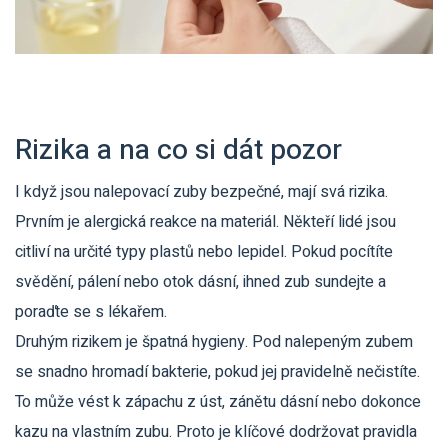
Rizika a na co si dát pozor
I když jsou nalepovací zuby bezpečné, mají svá rizika.
Prvním je alergická reakce na materiál. Někteří lidé jsou
citliví na určité typy plastů nebo lepidel. Pokud pocítíte
svědění, pálení nebo otok dásní, ihned zub sundejte a
poraďte se s lékařem.
Druhým rizikem je špatná hygieny. Pod nalepeným zubem
se snadno hromadí bakterie, pokud jej pravidelně nečistíte.
To může vést k zápachu z úst, zánětu dásní nebo dokonce
kazu na vlastním zubu. Proto je klíčové dodržovat pravidla