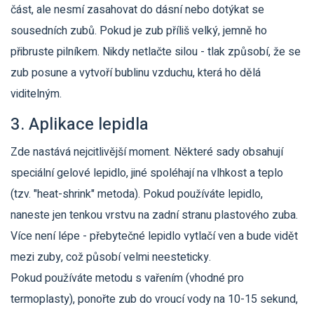
část, ale nesmí zasahovat do dásní nebo dotýkat se
sousedních zubů. Pokud je zub příliš velký, jemně ho
přibruste pilníkem. Nikdy netlačte silou - tlak způsobí, že se
zub posune a vytvoří bublinu vzduchu, která ho dělá
viditelným.
3. Aplikace lepidla
Zde nastává nejcitlivější moment. Některé sady obsahují
speciální gelové lepidlo, jiné spoléhají na vlhkost a teplo
(tzv. "heat-shrink" metoda). Pokud používáte lepidlo,
naneste jen tenkou vrstvu na zadní stranu plastového zuba.
Více není lépe - přebytečné lepidlo vytlačí ven a bude vidět
mezi zuby, což působí velmi neesteticky.
Pokud používáte metodu s vařením (vhodné pro
termoplasty), ponořte zub do vroucí vody na 10-15 sekund,