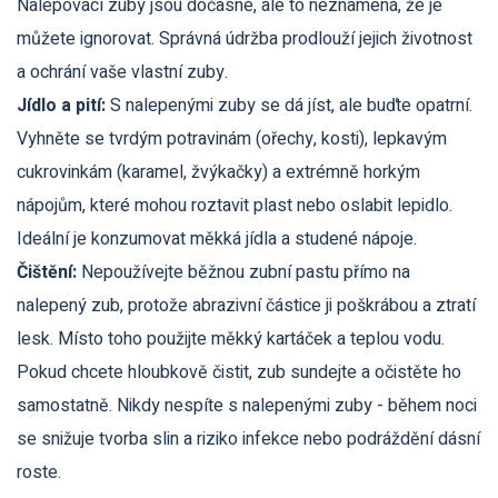
Nalepovací zuby jsou dočasné, ale to neznamená, že je
můžete ignorovat. Správná údržba prodlouží jejich životnost
a ochrání vaše vlastní zuby.
Jídlo a pití:
S nalepenými zuby se dá jíst, ale buďte opatrní.
Vyhněte se tvrdým potravinám (ořechy, kosti), lepkavým
cukrovinkám (karamel, žvýkačky) a extrémně horkým
nápojům, které mohou roztavit plast nebo oslabit lepidlo.
Ideální je konzumovat měkká jídla a studené nápoje.
Čištění:
Nepoužívejte běžnou zubní pastu přímo na
nalepený zub, protože abrazivní částice ji poškrábou a ztratí
lesk. Místo toho použijte měkký kartáček a teplou vodu.
Pokud chcete hloubkově čistit, zub sundejte a očistěte ho
samostatně. Nikdy nespíte s nalepenými zuby - během noci
se snižuje tvorba slin a riziko infekce nebo podráždění dásní
roste.