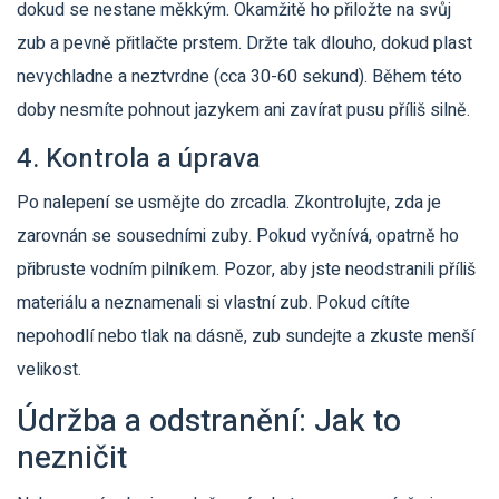
dokud se nestane měkkým. Okamžitě ho přiložte na svůj
zub a pevně přitlačte prstem. Držte tak dlouho, dokud plast
nevychladne a neztvrdne (cca 30-60 sekund). Během této
doby nesmíte pohnout jazykem ani zavírat pusu příliš silně.
4. Kontrola a úprava
Po nalepení se usmějte do zrcadla. Zkontrolujte, zda je
zarovnán se sousedními zuby. Pokud vyčnívá, opatrně ho
přibruste vodním pilníkem. Pozor, aby jste neodstranili příliš
materiálu a neznamenali si vlastní zub. Pokud cítíte
nepohodlí nebo tlak na dásně, zub sundejte a zkuste menší
velikost.
Údržba a odstranění: Jak to
nezničit