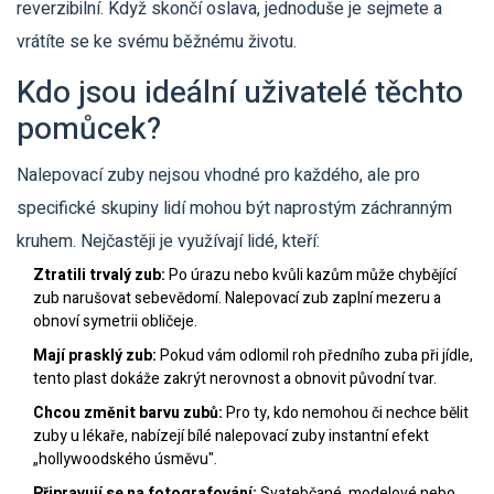
reverzibilní. Když skončí oslava, jednoduše je sejmete a
vrátíte se ke svému běžnému životu.
Kdo jsou ideální uživatelé těchto
pomůcek?
Nalepovací zuby nejsou vhodné pro každého, ale pro
specifické skupiny lidí mohou být naprostým záchranným
kruhem. Nejčastěji je využívají lidé, kteří:
Ztratili trvalý zub:
Po úrazu nebo kvůli kazům může chybějící
zub narušovat sebevědomí. Nalepovací zub zaplní mezeru a
obnoví symetrii obličeje.
Mají prasklý zub:
Pokud vám odlomil roh předního zuba při jídle,
tento plast dokáže zakrýt nerovnost a obnovit původní tvar.
Chcou změnit barvu zubů:
Pro ty, kdo nemohou či nechce bělit
zuby u lékaře, nabízejí bílé nalepovací zuby instantní efekt
„hollywoodského úsměvu".
Připravují se na fotografování:
Svatebčané, modelové nebo