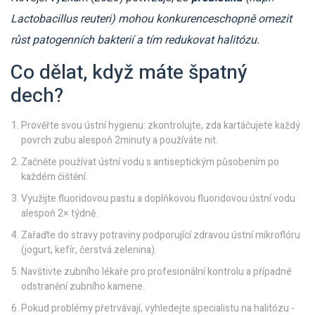
Lactobacillus reuteri) mohou konkurenceschopně omezit
růst patogenních bakterií a tím redukovat halitózu.
Co dělat, když máte špatný
dech?
Prověřte svou ústní hygienu: zkontrolujte, zda kartáčujete každý
povrch zubu alespoň 2minuty a používáte nit.
Začněte používat ústní vodu s antiseptickým působením po
každém čištění.
Využijte fluoridovou pastu a doplňkovou fluoridovou ústní vodu
alespoň 2× týdně.
Zařaďte do stravy potraviny podporující zdravou ústní mikroflóru
(jogurt, kefír, čerstvá zelenina).
Navštivte zubního lékaře pro profesionální kontrolu a případné
odstranění zubního kamene.
Pokud problémy přetrvávají, vyhledejte specialistu na halitózu -