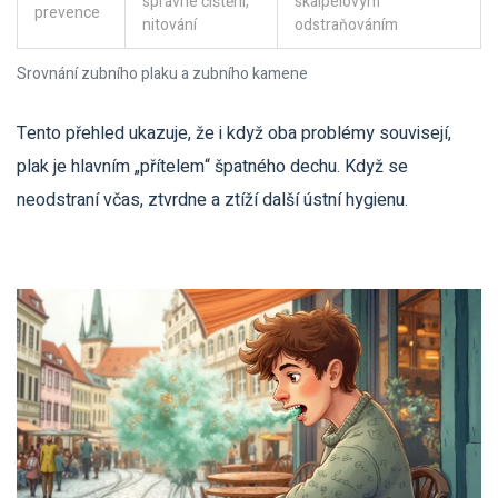
správné čištění,
skalpelovým
prevence
nitování
odstraňováním
Srovnání zubního plaku a zubního kamene
Tento přehled ukazuje, že i když oba problémy souvisejí,
plak je hlavním „přítelem“ špatného dechu. Když se
neodstraní včas, ztvrdne a ztíží další ústní hygienu.