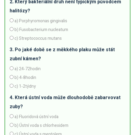
2. Který bakteriální druh není typickým původcem
halitózy?
a) Porphyromonas gingivalis
b) Fusobacterium nucleatum
c) Streptococcus mutans
3. Po jaké době se z měkkého plaku může stát
zubní kámen?
a) 24‑72hodin
b) 4‑8hodin
c) 1‑2týdny
4. Která ústní voda může dlouhodobě zabarvovat
zuby?
a) Fluoridová ústní voda
b) Ústní voda s chlorhexidem
c) Ústní voda s mentolem