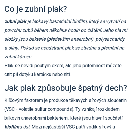
Co je zubní plak?
zubní plak
je
lepkavý bakteriální biofilm, který se vytváří na
povrchu zubů během několika hodin po čištění
. Jeho hlavní
složky jsou
bakterie (především anaerobní), polysacharidy
a sliny
. Pokud se neodstraní, plak se ztvrdne a přemění na
zubní kámen.
Plak se nevidí pouhým okem, ale jeho přítomnost můžete
cítit při dotyku kartáčku nebo nití.
Jak plak způsobuje špatný dech?
Klíčovým faktorem je produkce těkavých sírových sloučenin
(VSC - volatile sulfur compounds). Ty vznikají rozkladem
bílkovin anaerobními bakteriemi, které jsou hlavní součástí
biofilm
u úst
. Mezi nejčastější VSC patří vodík sírový a