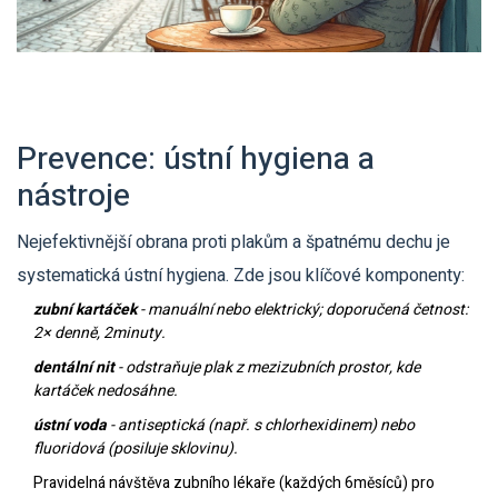
Prevence: ústní hygiena a
nástroje
Nejefektivnější obrana proti plakům a špatnému dechu je
systematická ústní hygiena. Zde jsou klíčové komponenty:
zubní kartáček
- manuální nebo elektrický; doporučená četnost:
2× denně, 2minuty.
dentální nit
- odstraňuje plak z mezizubních prostor, kde
kartáček nedosáhne.
ústní voda
- antiseptická (např. s chlorhexidinem) nebo
fluoridová (posiluje sklovinu).
Pravidelná návštěva zubního lékaře (každých 6měsíců) pro