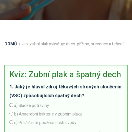
DOMŮ
Jak zubní plak ovlivňuje dech: příčiny, prevence a řešení
Kvíz: Zubní plak a špatný dech
1. Jaký je hlavní zdroj těkavých sírových sloučenin
(VSC) způsobujících špatný dech?
a) Sladké potraviny
b) Anaerobní bakterie v zubním plaku
c) Příliš časté používání ústní vody