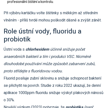
profesionální čištění a kontrolu.
Při výběru kartáčku volte štětinky s měkkým až středním
vlněním - příliš tvrdé mohou poškodit dásně a zvýšit zánět.
Role ústní vody, fluoridu a
probiotik
Ústní voda s
chlorhexidem
účinně snižuje počet
anaerobních bakterií a tím i produkci VSC. Nicméně
dlouhodobé používání může způsobit zabarvení zubů,
proto střídejte s fluoridovou vodou.
Fluorid posiluje zubní sklovinu a snižuje schopnost bakterií
se přichytit na povrch. Studie z roku 2022 ukazují, že denní
aplikace 1000ppm fluoridu snižuje výskyt plakových nánosů
o 30%.
Novější výzkum (2023) potvrzuje, že
probiotika
(např.