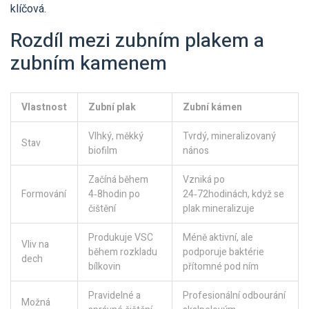
klíčová.
Rozdíl mezi zubním plakem a
zubním kamenem
Vlastnost
Zubní plak
Zubní kámen
Vlhký, měkký
Tvrdý, mineralizovaný
Stav
biofilm
nános
Začíná během
Vzniká po
Formování
4‑8hodin po
24‑72hodinách, když se
čištění
plak mineralizuje
Produkuje VSC
Méně aktivní, ale
Vliv na
během rozkladu
podporuje baktérie
dech
bílkovin
přítomné pod ním
Pravidelné a
Profesionální odbourání
Možná