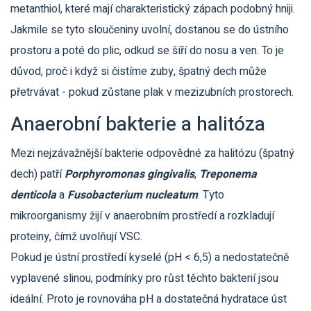
metanthiol, které mají charakteristický zápach podobný hniji.
Jakmile se tyto sloučeniny uvolní, dostanou se do ústního
prostoru a poté do plic, odkud se šíří do nosu a ven. To je
důvod, proč i když si čistíme zuby, špatný dech může
přetrvávat - pokud zůstane plak v mezizubních prostorech.
Anaerobní bakterie a halitóza
Mezi nejzávažnější bakterie odpovědné za halitózu (špatný
dech) patří
Porphyromonas gingivalis
,
Treponema
denticola
a
Fusobacterium nucleatum
. Tyto
mikroorganismy žijí v anaerobním prostředí a rozkladují
proteiny, čímž uvolňují VSC.
Pokud je ústní prostředí kyselé (pH < 6,5) a nedostatečně
vyplavené slinou, podmínky pro růst těchto bakterií jsou
ideální. Proto je rovnováha pH a dostatečná hydratace úst