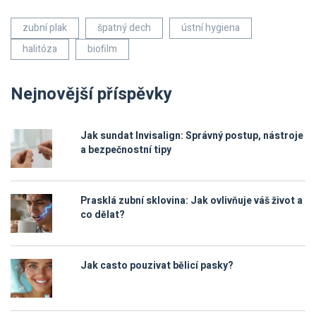
zubní plak
špatný dech
ústní hygiena
halitóza
biofilm
Nejnovější příspěvky
Jak sundat Invisalign: Správný postup, nástroje
a bezpečnostní tipy
Prasklá zubní sklovina: Jak ovlivňuje váš život a
co dělat?
Jak casto pouzivat bělicí pasky?