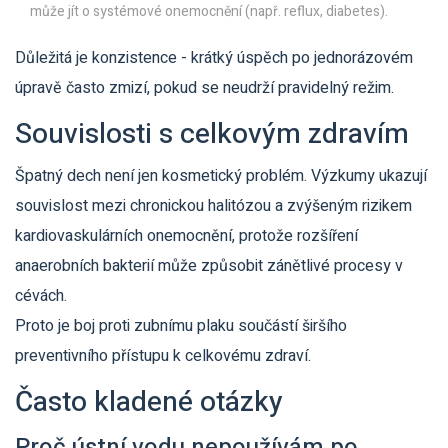
může jít o systémové onemocnění (např. reflux, diabetes).
Důležitá je konzistence - krátký úspěch po jednorázovém
úpravě často zmizí, pokud se neudrží pravidelný režim.
Souvislosti s celkovým zdravím
Špatný dech není jen kosmetický problém. Výzkumy ukazují
souvislost mezi chronickou halitózou a zvýšeným rizikem
kardiovaskulárních onemocnění, protože rozšíření
anaerobních bakterií může způsobit zánětlivé procesy v
cévách.
Proto je boj proti zubnímu plaku součástí širšího
preventivního přístupu k celkovému zdraví.
Často kladené otázky
Proč ústní vodu nepoužívám po