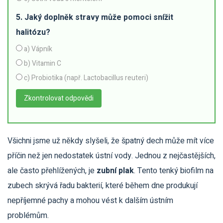
5. Jaký doplněk stravy může pomoci snížit
halitózu?
a) Vápník
b) Vitamin C
c) Probiotika (např. Lactobacillus reuteri)
Zkontrolovat odpovědi
Všichni jsme už někdy slyšeli, že špatný dech může mít více
příčin než jen nedostatek ústní vody. Jednou z nejčastějších,
ale často přehlížených, je
zubní plak
. Tento tenký biofilm na
zubech skrývá řadu bakterií, které během dne produkují
nepříjemné pachy a mohou vést k dalším ústním
problémům.