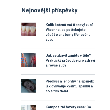
Nejnovější příspěvky
Kolik kořenů má třenový zub?
Všechno, co potřebujete
vědět o anatomy třenového
zubu
Jak se zbavit zánětu v těle?
Praktický průvodce pro zdraví
a rovné zuby
Předkus a jeho vliv na spánek:
jak ovlivňuje kvalitu spánku a
co s tím dělat
Kompozitní fazety cena: Co