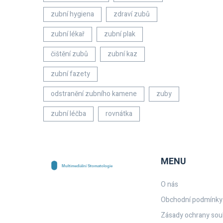
zubní hygiena
zdraví zubů
zubní lékař
zubní plak
čištění zubů
zubní kaz
zubní fazety
odstranění zubního kamene
zuby
zubní léčba
rovnátka
MENU
O nás
Obchodní podmínky
Zásady ochrany sou