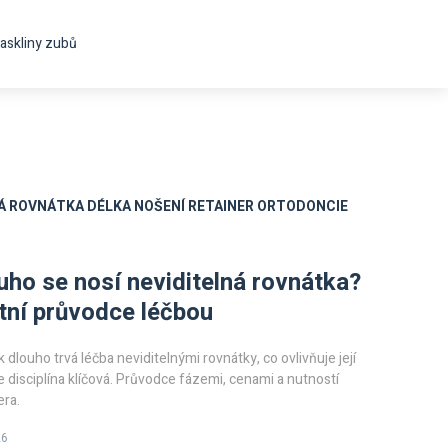
askliny zubů
Á ROVNÁTKA
DÉLKA NOŠENÍ
RETAINER
ORTODONCIE
uho se nosí neviditelná rovnátka?
ní průvodce léčbou
k dlouho trvá léčba neviditelnými rovnátky, co ovlivňuje její
je disciplína klíčová. Průvodce fázemi, cenami a nutností
era.
26