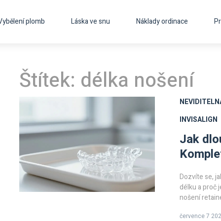
Vybělení plomb
Láska ve snu
Náklady ordinace
Pr
Štítek: délka nošení
NEVIDITELN
INVISALIGN
Jak dlo
Komplet
Dozvíte se, ja
délku a proč 
nošení retain
července 7 20