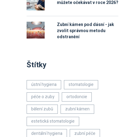
můžete očekávat v roce 2026?
Zubní kámen pod dásní - jak
zvolit správnou metodu
odstranění
Štítky
ústní hygiena
stomatologie
péče o zuby
ortodoncie
bělení zubů
zubní kámen
estetická stomatologie
dentální hygiena
zubní péče