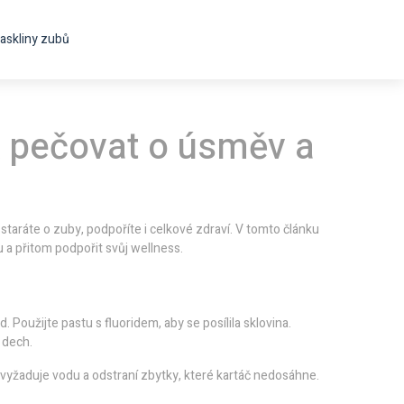
askliny zubů
k pečovat o úsměv a
 staráte o zuby, podpoříte i celkové zdraví. V tomto článku
 a přitom podpořit svůj wellness.
. Použijte pastu s fluoridem, aby se posílila sklovina.
 dech.
nevyžaduje vodu a odstraní zbytky, které kartáč nedosáhne.