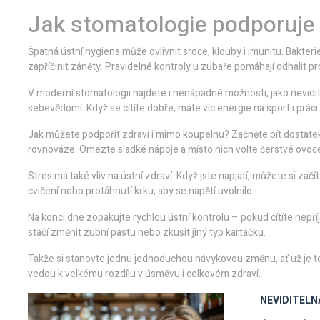
Jak stomatologie podporuje
Špatná ústní hygiena může ovlivnit srdce, klouby i imunitu. Bakte
zapříčinit záněty. Pravidelné kontroly u zubaře pomáhají odhalit p
V moderní stomatologii najdete i nenápadné možnosti, jako nevidite
sebevědomí. Když se cítíte dobře, máte víc energie na sport i práci.
Jak můžete podpořit zdraví i mimo koupelnu? Začněte pít dostatek 
rovnováze. Omezte sladké nápoje a místo nich volte čerstvé ovoc
Stres má také vliv na ústní zdraví. Když jste napjatí, můžete si za
cvičení nebo protáhnutí krku, aby se napětí uvolnilo.
Na konci dne zopakujte rychlou ústní kontrolu – pokud cítíte nepří
stačí změnit zubní pastu nebo zkusit jiný typ kartáčku.
Takže si stanovte jednu jednoduchou návykovou změnu, ať už je to
vedou k velkému rozdílu v úsměvu i celkovém zdraví.
NEVIDITELN