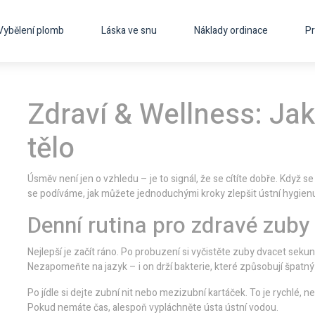
Vybělení plomb
Láska ve snu
Náklady ordinace
Pr
Zdraví & Wellness: Ja
tělo
Úsměv není jen o vzhledu – je to signál, že se cítíte dobře. Když se
se podíváme, jak můžete jednoduchými kroky zlepšit ústní hygienu
Denní rutina pro zdravé zuby
Nejlepší je začít ráno. Po probuzení si vyčistěte zuby dvacet sekund
Nezapomeňte na jazyk – i on drží bakterie, které způsobují špatný
Po jídle si dejte zubní nit nebo mezizubní kartáček. To je rychlé, 
Pokud nemáte čas, alespoň vypláchněte ústa ústní vodou.