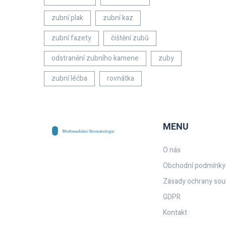
zubní plak
zubní kaz
zubní fazety
čištění zubů
odstranění zubního kamene
zuby
zubní léčba
rovnátka
MENU
O nás
Obchodní podmínky
Zásady ochrany sou
GDPR
Kontakt