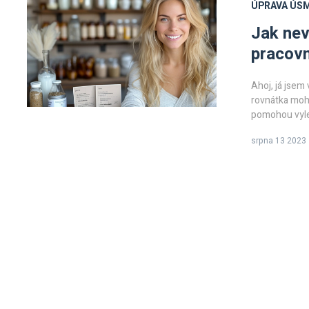
ÚPRAVA ÚS
Jak nev
pracovn
Ahoj, já jsem 
rovnátka moho
pomohou vyle
času strávíte
srpna 13 2023
je důležité v
Takže se poho
neviditelná r