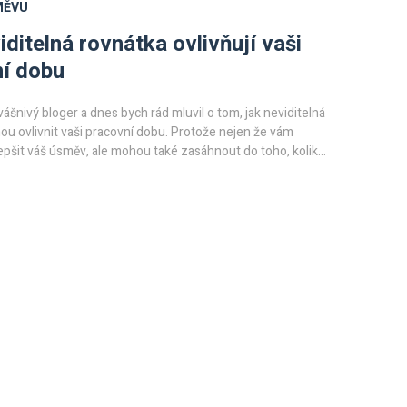
MĚVU
iditelná rovnátka ovlivňují vaši
í dobu
vášnivý bloger a dnes bych rád mluvil o tom, jak neviditelná
u ovlivnit vaši pracovní dobu. Protože nejen že vám
pšit váš úsměv, ale mohou také zasáhnout do toho, kolik
 prací. Ať už jste zaměstnanci, podnikatelé nebo freelancer,
ědět, jak taková změna může ovlivnit vaši každodenní rutinu.
dlně usaďte a pojďme se dozvědět víc o tom, jak
ovnátka mohou ovlivnit vaši pracovní dobu.