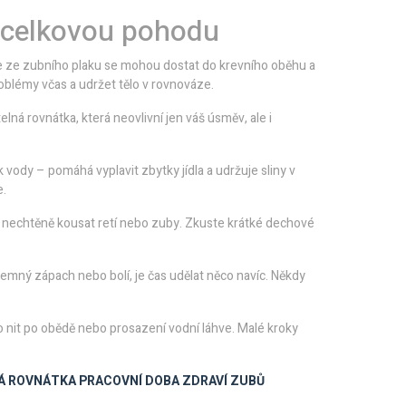
 celkovou pohodu
rie ze zubního plaku se mohou dostat do krevního oběhu a
roblémy včas a udržet tělo v rovnováze.
lná rovnátka, která neovlivní jen váš úsměv, ale i
vody – pomáhá vyplavit zbytky jídla a udržuje sliny v
e.
čít nechtěně kousat retí nebo zuby. Zkuste krátké dechové
jemný zápach nebo bolí, je čas udělat něco navíc. Někdy
 nit po obědě nebo prosazení vodní láhve. Malé kroky
Á ROVNÁTKA
PRACOVNÍ DOBA
ZDRAVÍ ZUBŮ