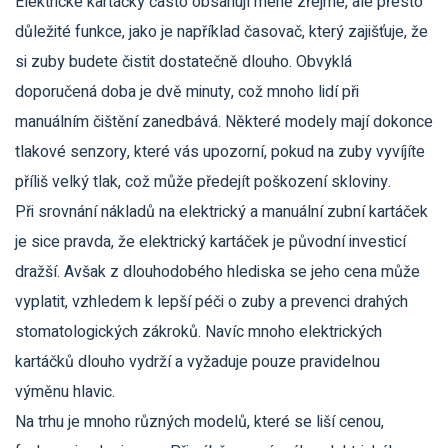
Elektrické kartáčky často obsahují méně zřejmé, ale přesto
důležité funkce, jako je například časovač, který zajišťuje, že
si zuby budete čistit dostatečně dlouho. Obvyklá
doporučená doba je dvě minuty, což mnoho lidí při
manuálním čištění zanedbává. Některé modely mají dokonce
tlakové senzory, které vás upozorní, pokud na zuby vyvíjíte
příliš velký tlak, což může předejít poškození skloviny.
Při srovnání nákladů na elektrický a manuální zubní kartáček
je sice pravda, že elektrický kartáček je původní investicí
dražší. Avšak z dlouhodobého hlediska se jeho cena může
vyplatit, vzhledem k lepší péči o zuby a prevenci drahých
stomatologických zákroků. Navíc mnoho elektrických
kartáčků dlouho vydrží a vyžaduje pouze pravidelnou
výměnu hlavic.
Na trhu je mnoho různých modelů, které se liší cenou,