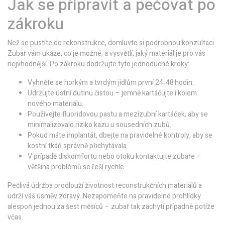
Jak se připravit a pečovat po
zákroku
Než se pustíte do rekonstrukce, domluvte si podrobnou konzultaci.
Zubař vám ukáže, co je možné, a vysvětlí, jaký materiál je pro vás
nejvhodnější. Po zákroku dodržujte tyto jednoduché kroky:
Vyhněte se horkým a tvrdým jídlům první 24‑48 hodin.
Udržujte ústní dutinu čistou – jemně kartáčujte i kolem
nového materiálu.
Používejte fluoridovou pastu a mezizubní kartáček, aby se
minimalizovalo riziko kazu u sousedních zubů.
Pokud máte implantát, dbejte na pravidelné kontroly, aby se
kostní tkáň správně přichytávala.
V případě diskomfortu nebo otoku kontaktujte zubaře –
většina problémů se řeší rychle.
Pečlivá údržba prodlouží životnost reconstrukčních materiálů a
udrží váš úsměv zdravý. Nezapomeňte na pravidelné prohlídky
alespoň jednou za šest měsíců – zubař tak zachytí případné potíže
včas.