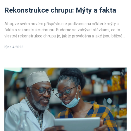
Rekonstrukce chrupu: Mýty a fakta
Ahoj, ve svém novém příspěvku se podíváme na některé mýty a
fakta o rekonstrukci chrupu. Budeme se zabývat otázkami, co to
vlastně rekonstrukce chrupu je, jak je prováděna a jaké jsou běžné
mýty spojené s tímto procesem. Představíme také některé fakta,
října 4 2023
které by mohly vás, čtenáři, překvapit. Cílem je přispět k lepšímu
porozumění tohoto procesu a ukázat, jak důležitá je péče o ústní
dutinu.