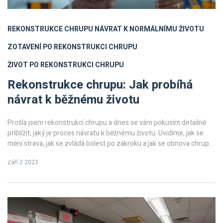
REKONSTRUKCE CHRUPU
NÁVRAT K NORMÁLNÍMU ŽIVOTU
ZOTAVENÍ PO REKONSTRUKCI CHRUPU
ŽIVOT PO REKONSTRUKCI CHRUPU
Rekonstrukce chrupu: Jak probíhá
návrat k běžnému životu
Prošla jsem rekonstrukcí chrupu a dnes se vám pokusím detailně
přiblížit, jaký je proces návratu k běžnému životu. Uvidíme, jak se
mění strava, jak se zvládá bolest po zákroku a jak se obnova chrupu
odráží v každodenních činnostech. Mé zkušenosti vám mohou
září 2 2023
sloužit jako užitečný průvodce po tomto záludném období.
Pamatujte, každý proces zotavení je jedinečný, takže vaše
zkušenosti se mohou lišit.