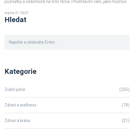
poznatky a vědomosti na toto téma. Představím vám, jaké možnosti
existují pro rekonstrukci chrupu u dětí a jak se tato léčba může
srpna 21 2023
projevovat. Prozkoumáme i to, jaký může mít rekonstrukce chrupu
Hledat
vliv na celkový vývoj zdraví našich dětí. Pojďme se společně naučit
něco nového!
Kategorie
Zubní péče
(255)
Zdraví a wellness
(74)
Zdraví a krása
(21)