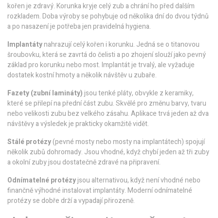
kořen je zdravý. Korunka kryje celý zub a chrání ho před dalším
rozkladem. Doba výroby se pohybuje od několika dní do dvou týdnů
a po nasazení je potřeba jen pravidelná hygiena.
Implantáty
nahrazují celý kořen i korunku. Jedná se o titanovou
šroubovku, která se zavrtá do čelisti a po zhojení slouží jako pevný
základ pro korunku nebo most. Implantát je trvalý, ale vyžaduje
dostatek kostní hmoty a několik návštěv u zubaře.
Fazety (zubní lamináty)
jsou tenké pláty, obvykle z keramiky,
které se přilepí na přední část zubu. Skvělé pro změnu barvy, tvaru
nebo velikosti zubu bez velkého zásahu. Aplikace trvá jeden až dva
návštěvy a výsledek je prakticky okamžitě vidět.
Stálé protézy
(pevné mosty nebo mosty na implantátech) spojují
několik zubů dohromady. Jsou vhodné, když chybí jeden až tři zuby
a okolní zuby jsou dostatečně zdravé na připravení.
Odnímatelné protézy
jsou alternativou, když není vhodné nebo
finančně výhodné instalovat implantáty. Moderní odnímatelné
protézy se dobře drží a vypadají přirozeně.