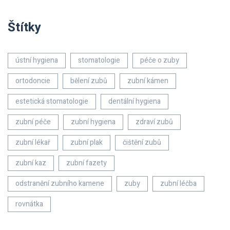
Štítky
ústní hygiena
stomatologie
péče o zuby
ortodoncie
bělení zubů
zubní kámen
estetická stomatologie
dentální hygiena
zubní péče
zubní hygiena
zdraví zubů
zubní lékař
zubní plak
čištění zubů
zubní kaz
zubní fazety
odstranění zubního kamene
zuby
zubní léčba
rovnátka