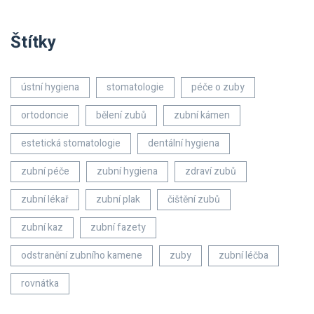
Štítky
ústní hygiena
stomatologie
péče o zuby
ortodoncie
bělení zubů
zubní kámen
estetická stomatologie
dentální hygiena
zubní péče
zubní hygiena
zdraví zubů
zubní lékař
zubní plak
čištění zubů
zubní kaz
zubní fazety
odstranění zubního kamene
zuby
zubní léčba
rovnátka