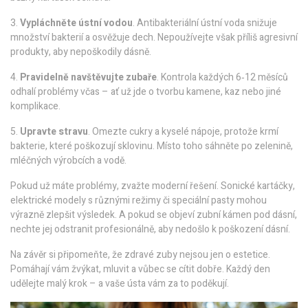
3.
Vypláchněte ústní vodou
. Antibakteriální ústní voda snižuje
množství bakterií a osvěžuje dech. Nepoužívejte však příliš agresivní
produkty, aby nepoškodily dásně.
4.
Pravidelně navštěvujte zubaře
. Kontrola každých 6‑12 měsíců
odhalí problémy včas – ať už jde o tvorbu kamene, kaz nebo jiné
komplikace.
5.
Upravte stravu
. Omezte cukry a kyselé nápoje, protože krmí
bakterie, které poškozují sklovinu. Místo toho sáhněte po zelenině,
mléčných výrobcích a vodě.
Pokud už máte problémy, zvažte moderní řešení. Sonické kartáčky,
elektrické modely s různými režimy či speciální pasty mohou
výrazně zlepšit výsledek. A pokud se objeví zubní kámen pod dásní,
nechte jej odstranit profesionálně, aby nedošlo k poškození dásní.
Na závěr si připomeňte, že zdravé zuby nejsou jen o estetice.
Pomáhají vám žvýkat, mluvit a vůbec se cítit dobře. Každý den
udělejte malý krok – a vaše ústa vám za to poděkují.