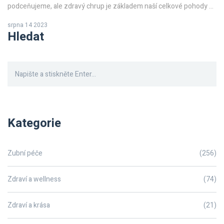
podceňujeme, ale zdravý chrup je základem naší celkové pohody a
sebevědomí. V dnešním článku se zaměříme na to, jak péče o zuby
srpna 14 2023
a případná rekonstrukce mohou přispět k našemu celkovému zdraví
Hledat
a krásnému úsměvu. Připojte se k nám a naučte se více o důležitosti
zubního zdraví.
Kategorie
Zubní péče
(256)
Zdraví a wellness
(74)
Zdraví a krása
(21)