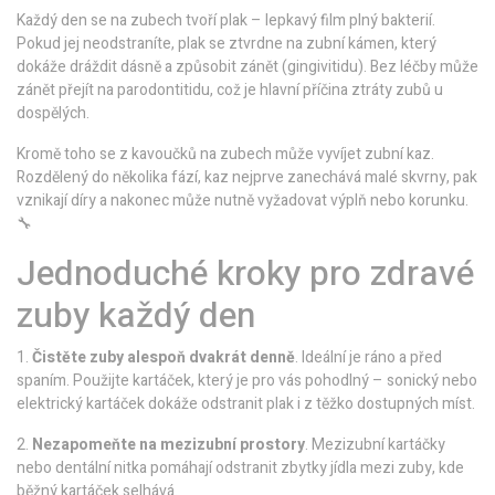
Každý den se na zubech tvoří plak – lepkavý film plný bakterií.
Pokud jej neodstraníte, plak se ztvrdne na zubní kámen, který
dokáže dráždit dásně a způsobit zánět (gingivitidu). Bez léčby může
zánět přejít na parodontitidu, což je hlavní příčina ztráty zubů u
dospělých.
Kromě toho se z kavoučků na zubech může vyvíjet zubní kaz.
Rozdělený do několika fází, kaz nejprve zanechává malé skvrny, pak
vznikají díry a nakonec může nutně vyžadovat výplň nebo korunku.
🔧
Jednoduché kroky pro zdravé
zuby každý den
1.
Čistěte zuby alespoň dvakrát denně
. Ideální je ráno a před
spaním. Použijte kartáček, který je pro vás pohodlný – sonický nebo
elektrický kartáček dokáže odstranit plak i z těžko dostupných míst.
2.
Nezapomeňte na mezizubní prostory
. Mezizubní kartáčky
nebo dentální nitka pomáhají odstranit zbytky jídla mezi zuby, kde
běžný kartáček selhává.