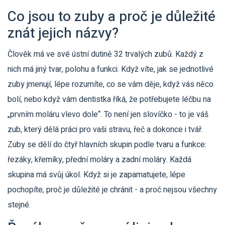
Co jsou to zuby a proč je důležité
znát jejich názvy?
Člověk má ve své ústní dutině 32 trvalých zubů. Každý z
nich má jiný tvar, polohu a funkci. Když víte, jak se jednotlivé
zuby jmenují, lépe rozumíte, co se vám děje, když vás něco
bolí, nebo když vám dentistka říká, že potřebujete léčbu na
„prvním moláru vlevo dole“. To není jen slovíčko - to je váš
zub, který dělá práci pro vaši stravu, řeč a dokonce i tvář.
Zuby se dělí do čtyř hlavních skupin podle tvaru a funkce:
řezáky, křemíky, přední moláry a zadní moláry. Každá
skupina má svůj úkol. Když si je zapamatujete, lépe
pochopíte, proč je důležité je chránit - a proč nejsou všechny
stejné.