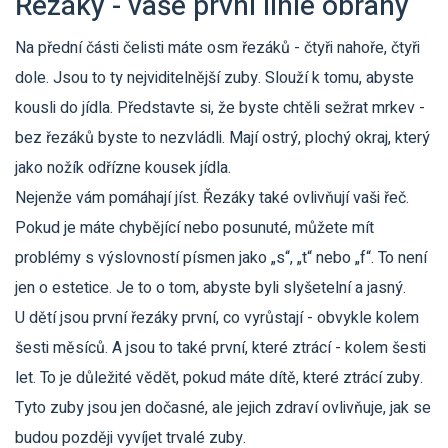
Řezáky - vaše první linie obrany
Na přední části čelisti máte osm řezáků - čtyři nahoře, čtyři
dole. Jsou to ty nejviditelnější zuby. Slouží k tomu, abyste
kousli do jídla. Představte si, že byste chtěli sežrat mrkev -
bez řezáků byste to nezvládli. Mají ostrý, plochý okraj, který
jako nožík odřízne kousek jídla.
Nejenže vám pomáhají jíst. Řezáky také ovlivňují vaši řeč.
Pokud je máte chybějící nebo posunuté, můžete mít
problémy s výslovností písmen jako „s“, „t“ nebo „f“. To není
jen o estetice. Je to o tom, abyste byli slyšetelní a jasný.
U dětí jsou první řezáky první, co vyrůstají - obvykle kolem
šesti měsíců. A jsou to také první, které ztrácí - kolem šesti
let. To je důležité vědět, pokud máte dítě, které ztrácí zuby.
Tyto zuby jsou jen dočasné, ale jejich zdraví ovlivňuje, jak se
budou později vyvíjet trvalé zuby.