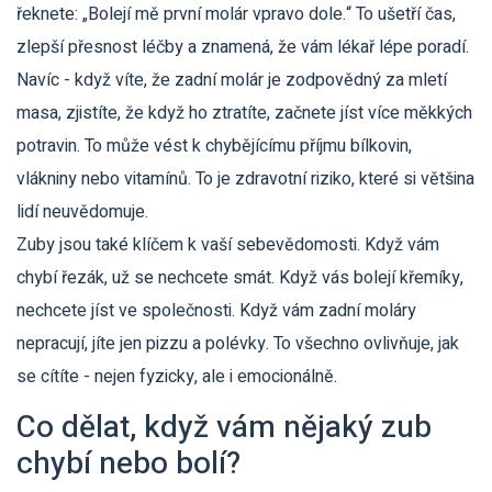
řeknete: „Bolejí mě první molár vpravo dole.“ To ušetří čas,
zlepší přesnost léčby a znamená, že vám lékař lépe poradí.
Navíc - když víte, že zadní molár je zodpovědný za mletí
masa, zjistíte, že když ho ztratíte, začnete jíst více měkkých
potravin. To může vést k chybějícímu příjmu bílkovin,
vlákniny nebo vitamínů. To je zdravotní riziko, které si většina
lidí neuvědomuje.
Zuby jsou také klíčem k vaší sebevědomosti. Když vám
chybí řezák, už se nechcete smát. Když vás bolejí křemíky,
nechcete jíst ve společnosti. Když vám zadní moláry
nepracují, jíte jen pizzu a polévky. To všechno ovlivňuje, jak
se cítíte - nejen fyzicky, ale i emocionálně.
Co dělat, když vám nějaký zub
chybí nebo bolí?