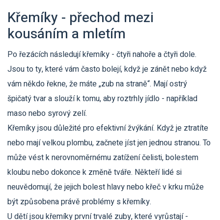
Křemíky - přechod mezi
kousáním a mletím
Po řezácích následují křemíky - čtyři nahoře a čtyři dole.
Jsou to ty, které vám často bolejí, když je zánět nebo když
vám někdo řekne, že máte „zub na straně“. Mají ostrý
špičatý tvar a slouží k tomu, aby roztrhly jídlo - například
maso nebo syrový zelí.
Křemíky jsou důležité pro efektivní žvýkání. Když je ztratíte
nebo mají velkou plombu, začnete jíst jen jednou stranou. To
může vést k nerovnoměrnému zatížení čelisti, bolestem
kloubu nebo dokonce k změně tváře. Někteří lidé si
neuvědomují, že jejich bolest hlavy nebo křeč v krku může
být způsobena právě problémy s křemíky.
U dětí jsou křemíky první trvalé zuby, které vyrůstají -