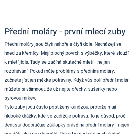
Přední moláry - první mlecí zuby
Přední moláry jsou čtyři nahoře a čtyři dole. Nacházejí se
hned za křemíky. Mají plochý povrch s výběžky, které slouží
k mletí jídla. Tady se začíná skutečné mletí - ne jen
roztrhávání. Pokud máte problémy s předními moláry,
začnete jíst jen měkké potraviny. Když vás bolí přední molár,
můžete si všimnout, že už nejíte ořechy, sušenky nebo
syrovou mrkev.
Tyto zuby jsou často postiženy kariózou, protože mají
hluboké drážky, kde se zadržuje potrava. To je důvod, proč
dentista doporučuje záklopky právě na přední moláry - nejen