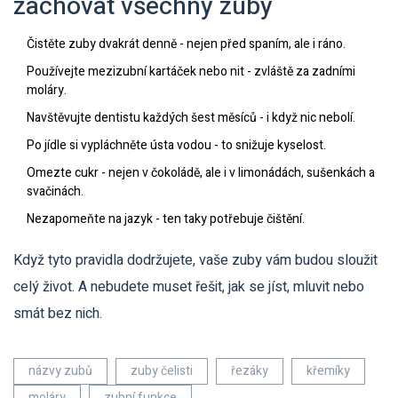
zachovat všechny zuby
Čistěte zuby dvakrát denně - nejen před spaním, ale i ráno.
Používejte mezizubní kartáček nebo nit - zvláště za zadními
moláry.
Navštěvujte dentistu každých šest měsíců - i když nic nebolí.
Po jídle si vypláchněte ústa vodou - to snižuje kyselost.
Omezte cukr - nejen v čokoládě, ale i v limonádách, sušenkách a
svačinách.
Nezapomeňte na jazyk - ten taky potřebuje čištění.
Když tyto pravidla dodržujete, vaše zuby vám budou sloužit
celý život. A nebudete muset řešit, jak se jíst, mluvit nebo
smát bez nich.
názvy zubů
zuby čelisti
řezáky
křemíky
moláry
zubní funkce