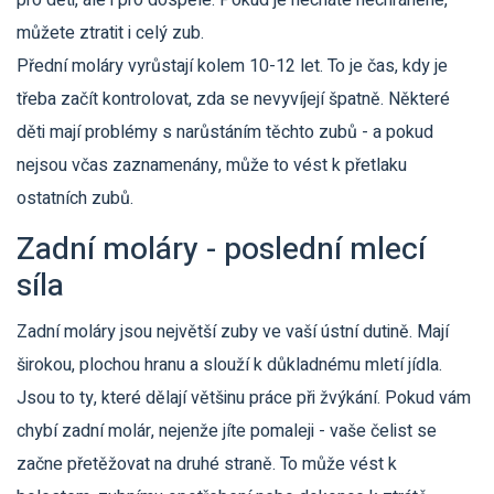
pro děti, ale i pro dospělé. Pokud je necháte nechráněné,
můžete ztratit i celý zub.
Přední moláry vyrůstají kolem 10-12 let. To je čas, kdy je
třeba začít kontrolovat, zda se nevyvíjejí špatně. Některé
děti mají problémy s narůstáním těchto zubů - a pokud
nejsou včas zaznamenány, může to vést k přetlaku
ostatních zubů.
Zadní moláry - poslední mlecí
síla
Zadní moláry jsou největší zuby ve vaší ústní dutině. Mají
širokou, plochou hranu a slouží k důkladnému mletí jídla.
Jsou to ty, které dělají většinu práce při žvýkání. Pokud vám
chybí zadní molár, nejenže jíte pomaleji - vaše čelist se
začne přetěžovat na druhé straně. To může vést k