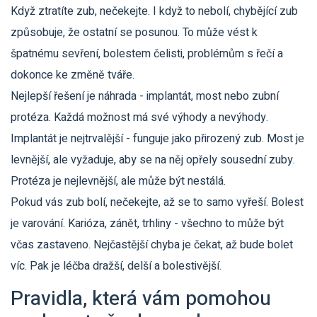
Když ztratíte zub, nečekejte. I když to nebolí, chybějící zub
způsobuje, že ostatní se posunou. To může vést k
špatnému sevření, bolestem čelisti, problémům s řečí a
dokonce ke změně tváře.
Nejlepší řešení je náhrada - implantát, most nebo zubní
protéza. Každá možnost má své výhody a nevýhody.
Implantát je nejtrvalější - funguje jako přirozený zub. Most je
levnější, ale vyžaduje, aby se na něj opřely sousední zuby.
Protéza je nejlevnější, ale může být nestálá.
Pokud vás zub bolí, nečekejte, až se to samo vyřeší. Bolest
je varování. Karióza, zánět, trhliny - všechno to může být
včas zastaveno. Nejčastější chyba je čekat, až bude bolet
víc. Pak je léčba dražší, delší a bolestivější.
Pravidla, která vám pomohou