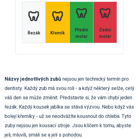
🦷
🦷
🦷
🦷
Přední
Zadní
Řezák
Křemík
molar
molar
Názvy jednotlivých zubů
nejsou jen technický termín pro
dentisty. Každý zub má svou roli - a když některý selže, celý
váš den se může změnit. Představte si, že vám chybí jeden
řezák. Každý kousek jablka se stává výzvou. Nebo když vás
bolejí křemíky - už se neodvážíte kousnout do chleba. Tyto
zuby nejsou jen kousací stroje. Jsou klíčem k tomu, abyste
jeli, mluvili, smáli se a jeli s pohodou.