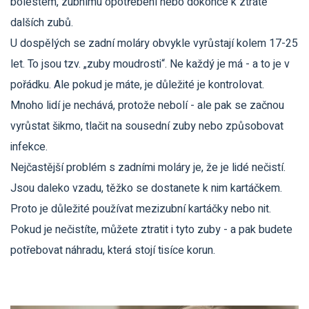
bolestem, zubnímu opotřebení nebo dokonce k ztrátě
dalších zubů.
U dospělých se zadní moláry obvykle vyrůstají kolem 17-25
let. To jsou tzv. „zuby moudrosti“. Ne každý je má - a to je v
pořádku. Ale pokud je máte, je důležité je kontrolovat.
Mnoho lidí je nechává, protože nebolí - ale pak se začnou
vyrůstat šikmo, tlačit na sousední zuby nebo způsobovat
infekce.
Nejčastější problém s zadními moláry je, že je lidé nečistí.
Jsou daleko vzadu, těžko se dostanete k nim kartáčkem.
Proto je důležité používat mezizubní kartáčky nebo nit.
Pokud je nečistíte, můžete ztratit i tyto zuby - a pak budete
potřebovat náhradu, která stojí tisíce korun.