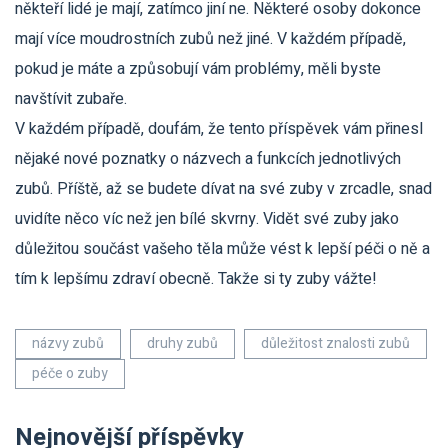
někteří lidé je mají, zatímco jiní ne. Některé osoby dokonce
mají více moudrostních zubů než jiné. V každém případě,
pokud je máte a způsobují vám problémy, měli byste
navštívit zubaře.
V každém případě, doufám, že tento příspěvek vám přinesl
nějaké nové poznatky o názvech a funkcích jednotlivých
zubů. Příště, až se budete dívat na své zuby v zrcadle, snad
uvidíte něco víc než jen bílé skvrny. Vidět své zuby jako
důležitou součást vašeho těla může vést k lepší péči o ně a
tím k lepšímu zdraví obecně. Takže si ty zuby vážte!
názvy zubů
druhy zubů
důležitost znalosti zubů
péče o zuby
Nejnovější příspěvky