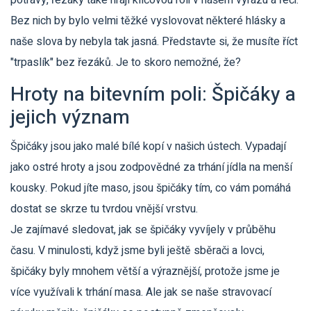
potravy, řezáky také hrají klíčovou roli v našem výrazu a řeči.
Bez nich by bylo velmi těžké vyslovovat některé hlásky a
naše slova by nebyla tak jasná. Představte si, že musíte říct
"trpaslík" bez řezáků. Je to skoro nemožné, že?
Hroty na bitevním poli: Špičáky a
jejich význam
Špičáky jsou jako malé bílé kopí v našich ústech. Vypadají
jako ostré hroty a jsou zodpovědné za trhání jídla na menší
kousky. Pokud jíte maso, jsou špičáky tím, co vám pomáhá
dostat se skrze tu tvrdou vnější vrstvu.
Je zajímavé sledovat, jak se špičáky vyvíjely v průběhu
času. V minulosti, když jsme byli ještě sběrači a lovci,
špičáky byly mnohem větší a výraznější, protože jsme je
více využívali k trhání masa. Ale jak se naše stravovací