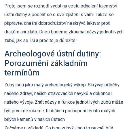
Proto jsem se rozhodl vydat na cestu odhalení tajemství
ústní dutiny a podělit se o své zjištění s vámi. Takže se
připravte, dnešní dobrodružství neskrývá lektvar proti
drakům ani zlato. Dnes budeme zkoumat názvy jednotlivých
zubů, jak se liší a proč to je důležité!
Archeologové ústní dutiny:
Porozumění základním
termínům
Zuby jsou jako malý archeologický výkop. Skrývají příběhy
našeho zdraví, našich stravovacích návyků a dokonce i
našeho vývoje. Znát názvy a funkce jednotlivých zubů může
být prvním krokem k hlubšímu pochopení těchto malých
bílých kamenů v našich ústech.
Začněme u základů. Co jsou zuby? Jsou to pevné, bílé