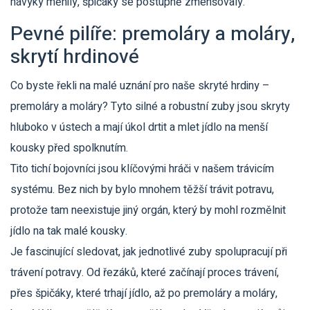
návyky měnily, špičáky se postupně zmenšovaly.
Pevné pilíře: premoláry a moláry,
skrytí hrdinové
Co byste řekli na malé uznání pro naše skryté hrdiny –
premoláry a moláry? Tyto silné a robustní zuby jsou skryty
hluboko v ústech a mají úkol drtit a mlet jídlo na menší
kousky před spolknutím.
Tito tichí bojovníci jsou klíčovými hráči v našem trávicím
systému. Bez nich by bylo mnohem těžší trávit potravu,
protože tam neexistuje jiný orgán, který by mohl rozmělnit
jídlo na tak malé kousky.
Je fascinující sledovat, jak jednotlivé zuby spolupracují při
trávení potravy. Od řezáků, které začínají proces trávení,
přes špičáky, které trhají jídlo, až po premoláry a moláry,