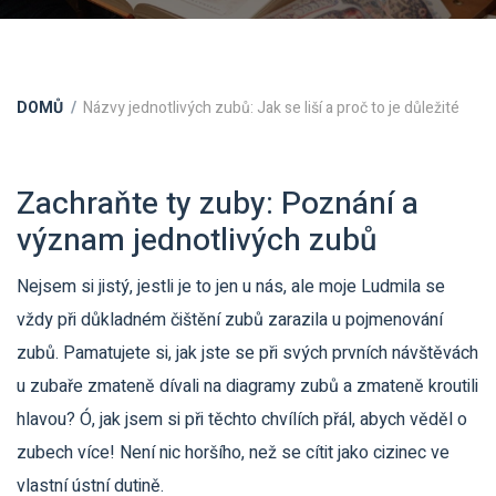
DOMŮ
Názvy jednotlivých zubů: Jak se liší a proč to je důležité
Zachraňte ty zuby: Poznání a
význam jednotlivých zubů
Nejsem si jistý, jestli je to jen u nás, ale moje Ludmila se
vždy při důkladném čištění zubů zarazila u pojmenování
zubů. Pamatujete si, jak jste se při svých prvních návštěvách
u zubaře zmateně dívali na diagramy zubů a zmateně kroutili
hlavou? Ó, jak jsem si při těchto chvílích přál, abych věděl o
zubech více! Není nic horšího, než se cítit jako cizinec ve
vlastní ústní dutině.