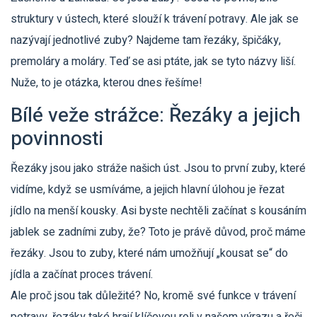
struktury v ústech, které slouží k trávení potravy. Ale jak se
nazývají jednotlivé zuby? Najdeme tam řezáky, špičáky,
premoláry a moláry. Teď se asi ptáte, jak se tyto názvy liší.
Nuže, to je otázka, kterou dnes řešíme!
Bílé veže strážce: Řezáky a jejich
povinnosti
Řezáky jsou jako stráže našich úst. Jsou to první zuby, které
vidíme, když se usmíváme, a jejich hlavní úlohou je řezat
jídlo na menší kousky. Asi byste nechtěli začínat s kousáním
jablek se zadními zuby, že? Toto je právě důvod, proč máme
řezáky. Jsou to zuby, které nám umožňují „kousat se“ do
jídla a začínat proces trávení.
Ale proč jsou tak důležité? No, kromě své funkce v trávení