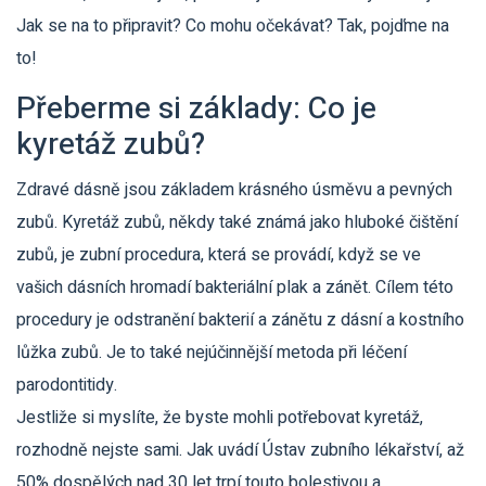
Jak se na to připravit? Co mohu očekávat? Tak, pojďme na
to!
Přeberme si základy: Co je
kyretáž zubů?
Zdravé dásně jsou základem krásného úsměvu a pevných
zubů. Kyretáž zubů, někdy také známá jako hluboké čištění
zubů, je zubní procedura, která se provádí, když se ve
vašich dásních hromadí bakteriální plak a zánět. Cílem této
procedury je odstranění bakterií a zánětu z dásní a kostního
lůžka zubů. Je to také nejúčinnější metoda při léčení
parodontitidy.
Jestliže si myslíte, že byste mohli potřebovat kyretáž,
rozhodně nejste sami. Jak uvádí Ústav zubního lékařství, až
50% dospělých nad 30 let trpí touto bolestivou a