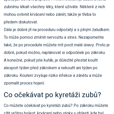
zubnímu lékaři všechny léky, které užíváte. Některé z nich
mohou ovlivnit krvácení nebo zánět, takže je třeba to
předem diskutovat.
Dále je dobré jít na proceduru odpočatý a s plným žaludkem.
To může pomoci zmírnit nervozitu a stres. Nezapomeňte
také, že po proceduře můžete mít pocit malé únavy. Proto je
dobré, pokud možno, naplánovat si odpočinek po zákroku.
A konečně, pokud jste kuřák, je důležité přestat kouřit
alespoň týden před zákrokem a nekouřit ani týden po
zákroku. Kouření zvyšuje riziko infekce a zánětu a může
zpomalit proces hojení.
Co očekávat po kyretáži zubů?
Co můžete očekávat po kyretáži zubů? Po zákroku můžete
cítit určitou bolest, krvácení nebo otoky v oblasti, kde byl