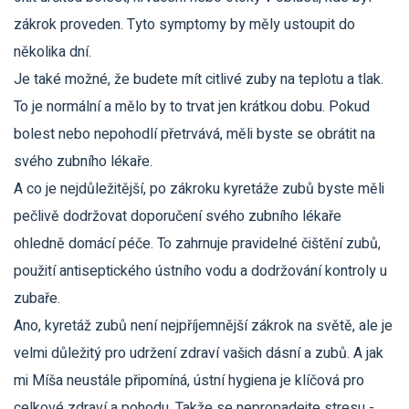
zákrok proveden. Tyto symptomy by měly ustoupit do
několika dní.
Je také možné, že budete mít citlivé zuby na teplotu a tlak.
To je normální a mělo by to trvat jen krátkou dobu. Pokud
bolest nebo nepohodlí přetrvává, měli byste se obrátit na
svého zubního lékaře.
A co je nejdůležitější, po zákroku kyretáže zubů byste měli
pečlivě dodržovat doporučení svého zubního lékaře
ohledně domácí péče. To zahrnuje pravidelné čištění zubů,
použití antiseptického ústního vodu a dodržování kontroly u
zubaře.
Ano, kyretáž zubů není nejpříjemnější zákrok na světě, ale je
velmi důležitý pro udržení zdraví vašich dásní a zubů. A jak
mi Míša neustále připomíná, ústní hygiena je klíčová pro
celkové zdraví a pohodu. Takže se nepropadejte stresu -