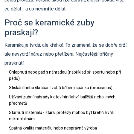
celou protézu. Většinu škod lze opravit, ale jen pokud víte,
co dělat - a co
nesmíte
dělat.
Proč se keramické zuby
praskají?
Keramika je tvrdá, ale křehká. To znamená, že se dobře drží,
ale nevydrží náraz nebo přetížení. Nejčastější příčiny
prasknutí:
Chlopnutí nebo pád s náhradou (například při sportu nebo při
pádu)
Stiskání nebo škrábaní zubů během spánku (bruxismus)
Užívání zubní náhrady k otevírání lahví, balíčků nebo jiných
předmětů
Stárnutí materiálu - starší protézy mohou být křehčí kvůli
mikrotrhlinám
Špatná kvalita materiálu nebo nesprávná výroba