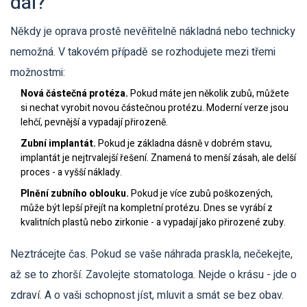
dál?
Někdy je oprava prostě nevěřitelně nákladná nebo technicky
nemožná. V takovém případě se rozhodujete mezi třemi
možnostmi:
Nová částečná protéza.
Pokud máte jen několik zubů, můžete
si nechat vyrobit novou částečnou protézu. Moderní verze jsou
lehčí, pevnější a vypadají přirozeně.
Zubní implantát.
Pokud je základna dásně v dobrém stavu,
implantát je nejtrvalejší řešení. Znamená to menší zásah, ale delší
proces - a vyšší náklady.
Plnění zubního oblouku.
Pokud je více zubů poškozených,
může být lepší přejít na kompletní protézu. Dnes se vyrábí z
kvalitních plastů nebo zirkonie - a vypadají jako přirozené zuby.
Neztrácejte čas. Pokud se vaše náhrada praskla, nečekejte,
až se to zhorší. Zavolejte stomatologa. Nejde o krásu - jde o
zdraví. A o vaši schopnost jíst, mluvit a smát se bez obav.