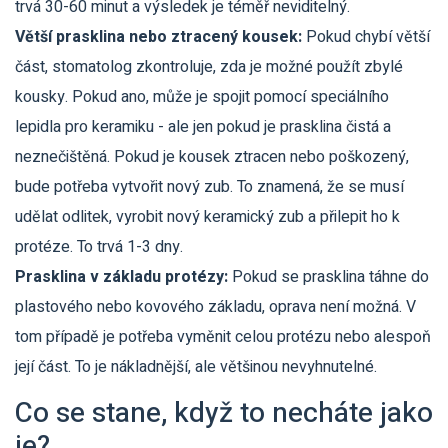
trvá 30-60 minut a výsledek je téměř neviditelný.
Větší prasklina nebo ztracený kousek:
Pokud chybí větší
část, stomatolog zkontroluje, zda je možné použít zbylé
kousky. Pokud ano, může je spojit pomocí speciálního
lepidla pro keramiku - ale jen pokud je prasklina čistá a
neznečištěná. Pokud je kousek ztracen nebo poškozený,
bude potřeba vytvořit nový zub. To znamená, že se musí
udělat odlitek, vyrobit nový keramický zub a přilepit ho k
protéze. To trvá 1-3 dny.
Prasklina v základu protézy:
Pokud se prasklina táhne do
plastového nebo kovového základu, oprava není možná. V
tom případě je potřeba vyměnit celou protézu nebo alespoň
její část. To je nákladnější, ale většinou nevyhnutelné.
Co se stane, když to necháte jako
je?