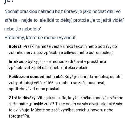
Nechat prasklou náhradu bez úpravy je jako nechat díru ve
střeše - nejde to, ale lidé to dělají, protože „je to ještě vidět“
nebo „to nebolelo“.
Problémy, které se mohou vyvinout:
Bolest:
Prasklina může vést k úniku tekutin nebo potravy do
zubního nervu, což způsobuje citlivost nebo ostrou bolest.
Infekce:
Zbytky jídla se mohou zadržovat v prasklině a
způsobovat zánět dásní nebo infekci v okolí.
Poškození sousedních zubů:
Když je náhrada neúplná, ostatní
zuby přebírají větší zátěž - a mohou se začít posouvat,
opotřebovávat nebo praskat.
Ztráta důvěry:
Víte, jak se cítíte, když se někdo podívá a všimne
si, že máte „prasklý zub“? To se nejen na vás dívají - ale také vás
to ovlivňuje. Můžete se začít vyhýbat smíchu, hovoru nebo
fotografiím.