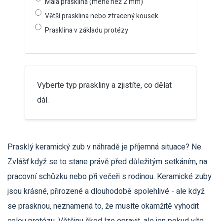
Malá prasklina (méně než 2 mm)
Větší prasklina nebo ztracený kousek
Prasklina v základu protézy
Vyberte typ praskliny a zjistíte, co dělat
dál.
Prasklý keramický zub v náhradě je příjemná situace? Ne.
Zvlášť když se to stane právě před důležitým setkáním, na
pracovní schůzku nebo při večeři s rodinou. Keramické zuby
jsou krásné, přirozené a dlouhodobě spolehlivé - ale když
se prasknou, neznamená to, že musíte okamžitě vyhodit