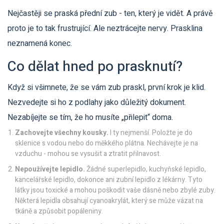
Nejčastěji se praská přední zub - ten, který je vidět. A právě
proto je to tak frustrující. Ale neztrácejte nervy. Prasklina
neznamená konec.
Co dělat hned po prasknutí?
Když si všimnete, že se vám zub praskl, první krok je klid.
Nezvedejte si ho z podlahy jako důležitý dokument.
Nezabíjejte se tím, že ho musíte „přilepit“ doma.
Zachovejte všechny kousky.
I ty nejmenší. Položte je do
sklenice s vodou nebo do měkkého plátna. Nechávejte je na
vzduchu - mohou se vysušit a ztratit přilnavost.
Nepoužívejte lepidlo.
Žádné superlepidlo, kuchyňské lepidlo,
kancelářské lepidlo, dokonce ani zubní lepidlo z lékárny. Tyto
látky jsou toxické a mohou poškodit vaše dásně nebo zbylé zuby.
Některá lepidla obsahují cyanoakrylát, který se může vázat na
tkáně a způsobit popáleniny.