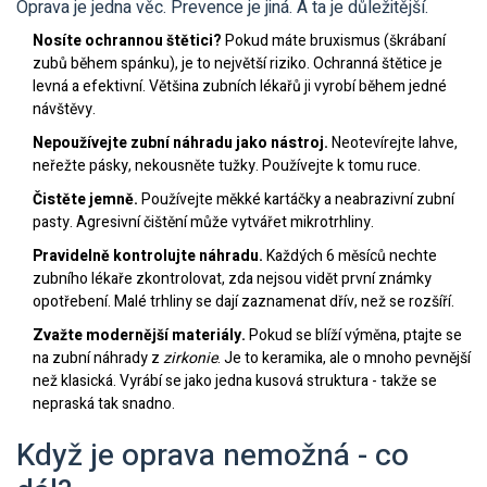
Oprava je jedna věc. Prevence je jiná. A ta je důležitější.
Nosíte ochrannou štětici?
Pokud máte bruxismus (škrábaní
zubů během spánku), je to největší riziko. Ochranná štětice je
levná a efektivní. Většina zubních lékařů ji vyrobí během jedné
návštěvy.
Nepoužívejte zubní náhradu jako nástroj.
Neotevírejte lahve,
neřežte pásky, nekousněte tužky. Používejte k tomu ruce.
Čistěte jemně.
Používejte měkké kartáčky a neabrazivní zubní
pasty. Agresivní čištění může vytvářet mikrotrhliny.
Pravidelně kontrolujte náhradu.
Každých 6 měsíců nechte
zubního lékaře zkontrolovat, zda nejsou vidět první známky
opotřebení. Malé trhliny se dají zaznamenat dřív, než se rozšíří.
Zvažte modernější materiály.
Pokud se blíží výměna, ptajte se
na zubní náhrady z
zirkonie
. Je to keramika, ale o mnoho pevnější
než klasická. Vyrábí se jako jedna kusová struktura - takže se
nepraská tak snadno.
Když je oprava nemožná - co