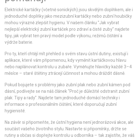
Elektrické kartáčky (včetně sonických) jsou skvělým doplňkem, ale i
jednoduché doplňky jako mezizubní kartáčky nebo zubní houbičky
mohou výrazně zlepšit hygienu. V našem článku "Jak vybrat
nejlepší elektrický zubní kartáček pro zdraví a čisté zuby" najdete
tipy, jak vybrat ten pravý model podle výkonu, režimů čištění a
výdrže baterie.
Pro ty, kteří chtějí mít přehled o svém stavu ústní dutiny, existují i
aplikace, které vám připomenou, kdy vyměnit kartáčkovou hlavu
nebo naplánovat kontrolu u zubaře. Vyměňujte hlavičky každé 3–4
měsíce – staré štětiny ztrácejí účinnost a mohou dráždit dásně.
Pokud bojujete s problémy jako zubní plak nebo zubní kámen pod
dásní, podívejte se na náš článek "Proč je důležité odstranit zubní
plak: Tipy a rady". Najdete tam jednoduché domácí techniky i
informace o profesionálním čištění, které doporučují zubní
hygienisté.
Na závěr si připomeňte, že ústní hygiena není jednorázová akce, ale
součást vašeho životního stylu. Nastavte si připomínky, držte se
rutiny a občas si dopřejte kontrolu u odborníka – tak zajistíte, že váš