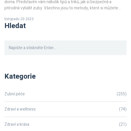
doma. Představím vám několik tipů a triků, jak si bezpečně a
přírodně vybělit zuby. Všechno jsou to metody, které si můžete
udělat sami a nemusíte se bát o své zdraví. Buďte se mnou krok za
listopadu 20 2023
krokem a získejte ty perfektní bílé zuby, o kterých jste vždy snili.
Hledat
Doufám, že si článek užijete!
Kategorie
Zubní péče
(255)
Zdraví a wellness
(74)
Zdraví a krása
(21)