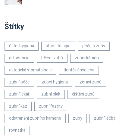
Štítky
ústní hygiena
stomatologie
péče o zuby
ortodoncie
bělení zubů
zubní kámen
estetická stomatologie
dentální hygiena
zubní péče
zubní hygiena
zdraví zubů
zubní lékař
zubní plak
čištění zubů
zubní kaz
zubní fazety
odstranění zubního kamene
zuby
zubní léčba
rovnátka