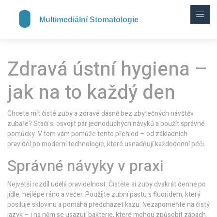
Zdravá ústní hygiena –
jak na to každý den
Chcete mít čisté zuby a zdravé dásně bez zbytečných návštěv
zubaře? Stačí si osvojit pár jednoduchých návyků a použít správné
pomůcky. V tom vám pomůže tento přehled – od základních
pravidel po moderní technologie, které usnadňují každodenní péči.
Správné návyky v praxi
Největší rozdíl udělá pravidelnost. Čistěte si zuby dvakrát denně po
jídle, nejlépe ráno a večer. Použijte zubní pastu s fluoridem, který
posiluje sklovinu a pomáhá předcházet kazu. Nezapomeňte na čistý
jazyk – i na něm se usazují bakterie, které mohou způsobit zápach.