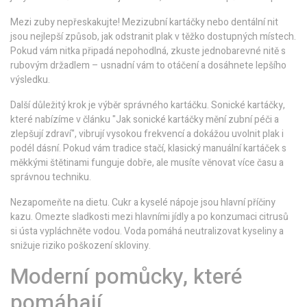
Mezi zuby nepřeskakujte! Mezizubní kartáčky nebo dentální nit
jsou nejlepší způsob, jak odstranit plak v těžko dostupných místech.
Pokud vám nitka připadá nepohodlná, zkuste jednobarevné nitě s
rubovým držadlem – usnadní vám to otáčení a dosáhnete lepšího
výsledku.
Další důležitý krok je výběr správného kartáčku. Sonické kartáčky,
které nabízíme v článku "Jak sonické kartáčky mění zubní péči a
zlepšují zdraví", vibrují vysokou frekvencí a dokážou uvolnit plak i
podél dásní. Pokud vám tradice stačí, klasický manuální kartáček s
měkkými štětinami funguje dobře, ale musíte věnovat více času a
správnou techniku.
Nezapomeňte na dietu. Cukr a kyselé nápoje jsou hlavní příčiny
kazu. Omezte sladkosti mezi hlavními jídly a po konzumaci citrusů
si ústa vypláchněte vodou. Voda pomáhá neutralizovat kyseliny a
snižuje riziko poškození skloviny.
Moderní pomůcky, které
pomáhají