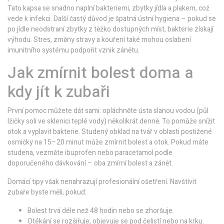
Tato kapsa se snadno naplní bakteriemi, zbytky jídla a plakem, což
vede k infekci. Další častý důvod je špatná ústní hygiena – pokud se
po jídle neodstraní zbytky z těžko dostupných míst, bakterie získají
výhodu. Stres, změny stravy a kouření také mohou oslabení
imunitního systému podpořit vznik zánětu.
Jak zmírnit bolest doma a
kdy jít k zubaři
První pomoc můžete dát sami: opláchněte ústa slanou vodou (půl
lžičky soli ve sklenici teplé vody) několikrát denně. To pomůže snížit
otok a vyplavit bakterie. Studený obklad na tvář v oblasti postižené
osmičky na 15–20 minut může zmírnit bolest a otok. Pokud máte
studena, vezměte ibuprofen nebo paracetamol podle
doporučeného dávkování – oba zmírní bolest a zánět.
Domácí tipy však nenahrazují profesionální ošetření. Navštívit
zubaře byste měli, pokud:
Bolest trvá déle než 48 hodin nebo se zhoršuje.
Otékání se rozšiřuje, objevuje se pod čelistí nebo na krku.