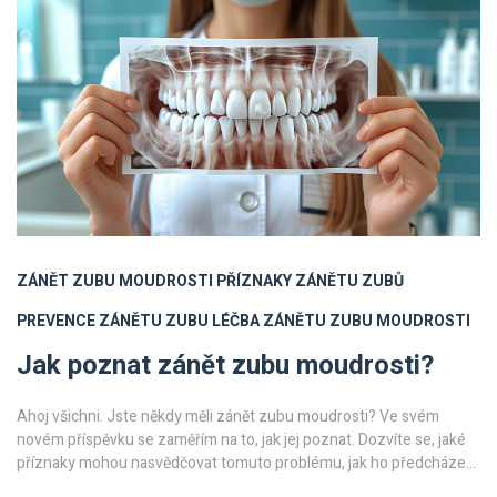
ZÁNĚT ZUBU MOUDROSTI
PŘÍZNAKY ZÁNĚTU ZUBŮ
PREVENCE ZÁNĚTU ZUBU
LÉČBA ZÁNĚTU ZUBU MOUDROSTI
Jak poznat zánět zubu moudrosti?
Ahoj všichni. Jste někdy měli zánět zubu moudrosti? Ve svém
novém příspěvku se zaměřím na to, jak jej poznat. Dozvíte se, jaké
příznaky mohou nasvědčovat tomuto problému, jak ho předcházet
a jaké možnosti léčby existují. Doufám, že vám můj příspěvek