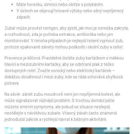
Máte horečku, zimnici nebo obtíže s polykáním.
V ústech se objevují hnisavé výtoky nebo silný nepříjemný
zápach.
Zubař může provést rentgen, aby zjistil, jak moc je osmička zakrytá,
a rozhodnout, zda je potřeba extrakce, antibiotika nebo jen
monitorování. V mnoha případech je nejlepší řešení vyjmout zub,
protože opakované záněty mohou poškodit i okolní zuby a čelist.
Prevence je klíčová. Pravidelně čistěte zuby kartáčkem s měkkou
hlavicí a mezizubními kartáčky, aby se odstranil plak z těžko
dostupných míst. Zvažte sonický nebo elektrický kartáček –
dokážou dosáhnout i mezi zuby, kde se ráda schovává zbytková
potrava.
Na závěr: zánět zubu moudrosti není jen nepříjemná bolest, ale
může signalizovat vážnější problém. S trochou domácí péče
můžete zmírnit symptomy, ale pokud se situace nezlepší,
neotálejte s návštěvou zubaře. Včasný zásah často znamená
jednodušší zákrok a rychlejší návrat k běžným aktivitám.