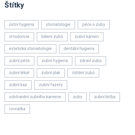
Štítky
ústní hygiena
stomatologie
péče o zuby
ortodoncie
bělení zubů
zubní kámen
estetická stomatologie
dentální hygiena
zubní péče
zubní hygiena
zdraví zubů
zubní lékař
zubní plak
čištění zubů
zubní kaz
zubní fazety
odstranění zubního kamene
zuby
zubní léčba
rovnátka