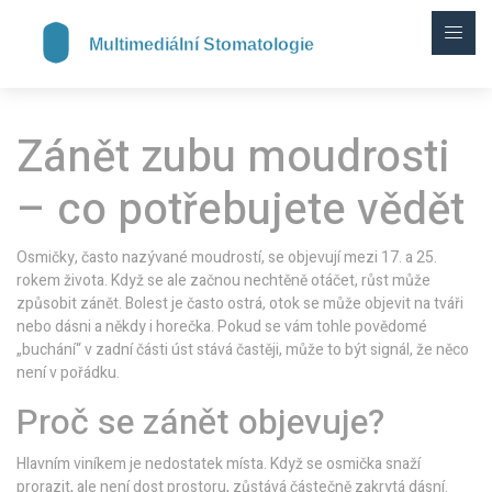
Zánět zubu moudrosti
– co potřebujete vědět
Osmičky, často nazývané moudrostí, se objevují mezi 17. a 25.
rokem života. Když se ale začnou nechtěně otáčet, růst může
způsobit zánět. Bolest je často ostrá, otok se může objevit na tváři
nebo dásni a někdy i horečka. Pokud se vám tohle povědomé
„buchání“ v zadní části úst stává častěji, může to být signál, že něco
není v pořádku.
Proč se zánět objevuje?
Hlavním viníkem je nedostatek místa. Když se osmička snaží
prorazit, ale není dost prostoru, zůstává částečně zakrytá dásní.