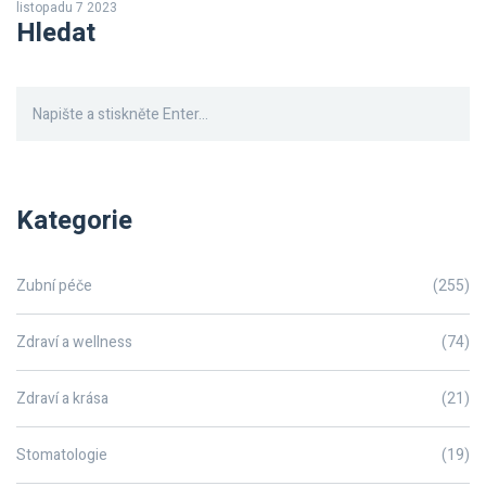
listopadu 7 2023
pomůže lépe porozumět této otázce a zacházet se svou ústní
Hledat
hygienou správným způsobem.
Kategorie
Zubní péče
(255)
Zdraví a wellness
(74)
Zdraví a krása
(21)
Stomatologie
(19)