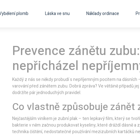
Vybělení plomb
Láska ve snu
Náklady ordinace
Pr
Prevence zánětu zubu:
nepřicházel nepříjemn
Každý z nás se někdy probudí s nepříjemným pocitem na dásních – bo
varování před zánětem zubu. Dobrá zpráva? Ve většině případů jej 
dodržíte pár jednoduchých pravidel.
Co vlastně způsobuje zánět
Nejčastějším viníkem je zubní plak – ten lepkavý film, který se tvo
bakterie v něm začnou produkovat kyseliny, které dráždí dásně a zp
technika čištění, nedostatečné používání mezizubních kartáčků ne