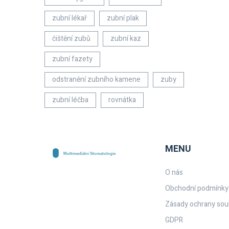
zubní lékař
zubní plak
čištění zubů
zubní kaz
zubní fazety
odstranění zubního kamene
zuby
zubní léčba
rovnátka
MENU
O nás
Obchodní podmínky
Zásady ochrany sou
GDPR