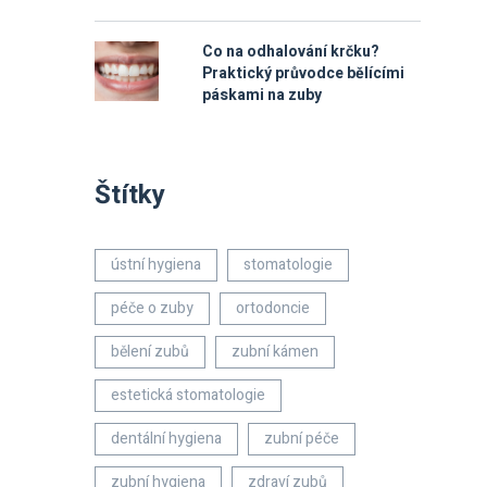
Co na odhalování krčku?
Praktický průvodce bělícími
páskami na zuby
Štítky
ústní hygiena
stomatologie
péče o zuby
ortodoncie
bělení zubů
zubní kámen
estetická stomatologie
dentální hygiena
zubní péče
zubní hygiena
zdraví zubů