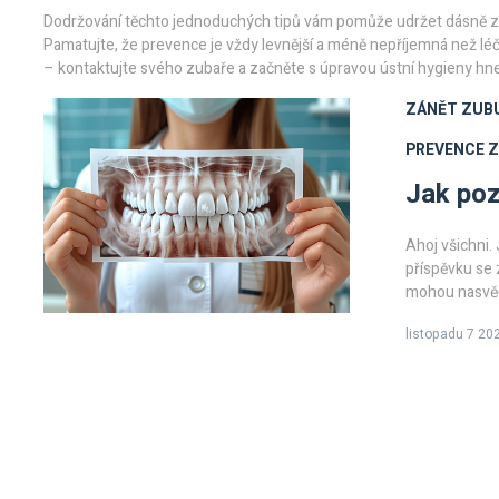
Dodržování těchto jednoduchých tipů vám pomůže udržet dásně z
Pamatujte, že prevence je vždy levnější a méně nepříjemná než lé
– kontaktujte svého zubaře a začněte s úpravou ústní hygieny hn
ZÁNĚT ZUB
PREVENCE 
Jak poz
Ahoj všichni
příspěvku se 
mohou nasvěd
možnosti léčb
listopadu 7 20
porozumět té
způsobem.