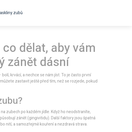
askliny zubů
 co dělat, aby vám
ý zánět dásní
lí, krvácí, a nechce se nám jíst. To je často první
můžete zastavit ještě před tím, než se rozjede, pokud
 zubu?
ří na zubech po každém jídle. Když ho neodstraníte,
ůsobují zánět (gingivitidu). Další faktory jsou špatná
bo nití, a samozřejmě kouření a nezdravá strava.