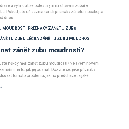
dravé a vyhnout se bolestivým návštěvám zubaře.
čba. Pokud jste už zaznamenali příznaky zánětu, nečekejte
ed dnes.
U MOUDROSTI
PŘÍZNAKY ZÁNĚTU ZUBŮ
ZÁNĚTU ZUBU
LÉČBA ZÁNĚTU ZUBU MOUDROSTI
nat zánět zubu moudrosti?
. Jste někdy měli zánět zubu moudrosti? Ve svém novém
zaměřím na to, jak jej poznat. Dozvíte se, jaké příznaky
čovat tomuto problému, jak ho předcházet a jaké
y existují. Doufám, že vám můj příspěvek pomůže lépe
23
to otázce a zacházet se svou ústní hygienou správným