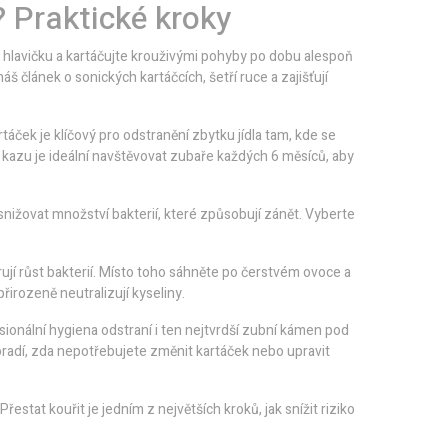
 Praktické kroky
hlavičku a kartáčujte krouživými pohyby po dobu alespoň
áš článek o sonických kartáčcích, šetří ruce a zajišťují
áček je klíčový pro odstranění zbytku jídla tam, kde se
azu je ideální navštěvovat zubaře každých 6 měsíců, aby
nižovat množství bakterií, které způsobují zánět. Vyberte
jí růst bakterií. Místo toho sáhněte po čerstvém ovoce a
řirozeně neutralizují kyseliny.
onální hygiena odstraní i ten nejtvrdší zubní kámen pod
poradí, zda nepotřebujete změnit kartáček nebo upravit
řestat kouřit je jedním z největších kroků, jak snížit riziko