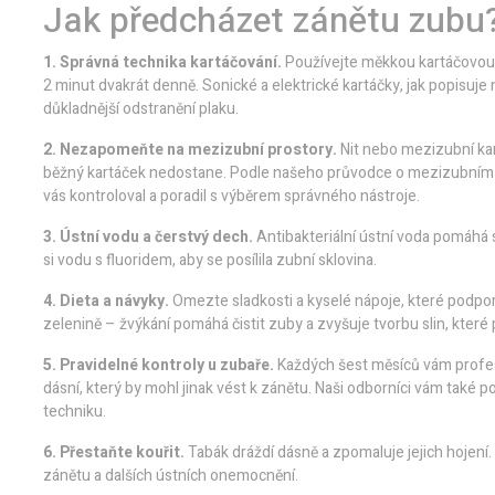
Jak předcházet zánětu zubu?
1. Správná technika kartáčování.
Používejte měkkou kartáčovou 
2 minut dvakrát denně. Sonické a elektrické kartáčky, jak popisuje n
důkladnější odstranění plaku.
2. Nezapomeňte na mezizubní prostory.
Nit nebo mezizubní kart
běžný kartáček nedostane. Podle našeho průvodce o mezizubním k
vás kontroloval a poradil s výběrem správného nástroje.
3. Ústní vodu a čerstvý dech.
Antibakteriální ústní voda pomáhá s
si vodu s fluoridem, aby se posílila zubní sklovina.
4. Dieta a návyky.
Omezte sladkosti a kyselé nápoje, které podporu
zelenině – žvýkání pomáhá čistit zuby a zvyšuje tvorbu slin, které p
5. Pravidelné kontroly u zubaře.
Každých šest měsíců vám profesi
dásní, který by mohl jinak vést k zánětu. Naši odborníci vám také 
techniku.
6. Přestaňte kouřit.
Tabák dráždí dásně a zpomaluje jejich hojení. P
zánětu a dalších ústních onemocnění.