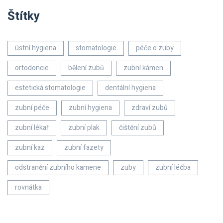
Štítky
ústní hygiena
stomatologie
péče o zuby
ortodoncie
bělení zubů
zubní kámen
estetická stomatologie
dentální hygiena
zubní péče
zubní hygiena
zdraví zubů
zubní lékař
zubní plak
čištění zubů
zubní kaz
zubní fazety
odstranění zubního kamene
zuby
zubní léčba
rovnátka