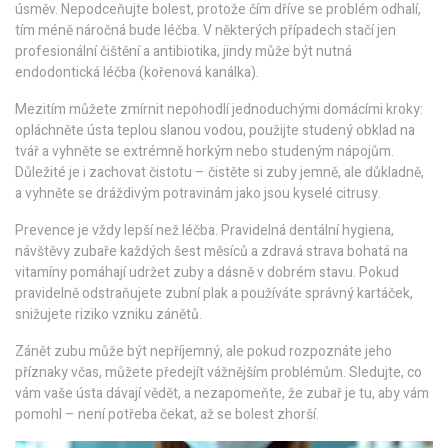
úsměv. Nepodceňujte bolest, protože čím dříve se problém odhalí,
tím méně náročná bude léčba. V některých případech stačí jen
profesionální čištění a antibiotika, jindy může být nutná
endodontická léčba (kořenová kanálka).
Mezitím můžete zmírnit nepohodlí jednoduchými domácími kroky:
opláchněte ústa teplou slanou vodou, použijte studený obklad na
tvář a vyhněte se extrémně horkým nebo studeným nápojům.
Důležité je i zachovat čistotu – čistěte si zuby jemně, ale důkladně,
a vyhněte se dráždivým potravinám jako jsou kyselé citrusy.
Prevence je vždy lepší než léčba. Pravidelná dentální hygiena,
návštěvy zubaře každých šest měsíců a zdravá strava bohatá na
vitamíny pomáhají udržet zuby a dásně v dobrém stavu. Pokud
pravidelně odstraňujete zubní plak a používáte správný kartáček,
snižujete riziko vzniku zánětů.
Zánět zubu může být nepříjemný, ale pokud rozpoznáte jeho
příznaky včas, můžete předejít vážnějším problémům. Sledujte, co
vám vaše ústa dávají vědět, a nezapomeňte, že zubař je tu, aby vám
pomohl – není potřeba čekat, až se bolest zhorší.