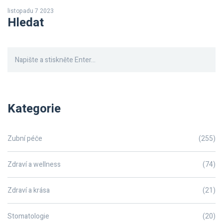
a jaké možnosti léčby existují. Doufám, že vám můj příspěvek
listopadu 7 2023
pomůže lépe porozumět této otázce a zacházet se svou ústní
Hledat
hygienou správným způsobem.
Kategorie
Zubní péče
(255)
Zdraví a wellness
(74)
Zdraví a krása
(21)
Stomatologie
(20)