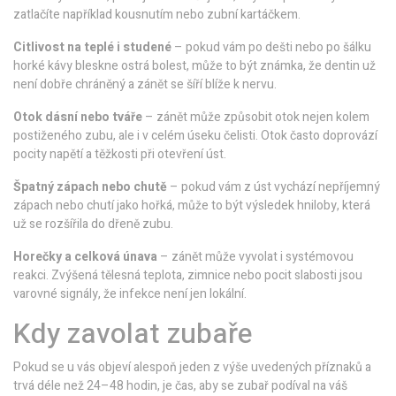
zatlačíte například kousnutím nebo zubní kartáčkem.
Citlivost na teplé i studené
– pokud vám po dešti nebo po šálku
horké kávy bleskne ostrá bolest, může to být známka, že dentin už
není dobře chráněný a zánět se šíří blíže k nervu.
Otok dásní nebo tváře
– zánět může způsobit otok nejen kolem
postiženého zubu, ale i v celém úseku čelisti. Otok často doprovází
pocity napětí a těžkosti při otevření úst.
Špatný zápach nebo chutě
– pokud vám z úst vychází nepříjemný
zápach nebo chutí jako hořká, může to být výsledek hniloby, která
už se rozšířila do dřeně zubu.
Horečky a celková únava
– zánět může vyvolat i systémovou
reakci. Zvýšená tělesná teplota, zimnice nebo pocit slabosti jsou
varovné signály, že infekce není jen lokální.
Kdy zavolat zubaře
Pokud se u vás objeví alespoň jeden z výše uvedených příznaků a
trvá déle než 24–48 hodin, je čas, aby se zubař podíval na váš