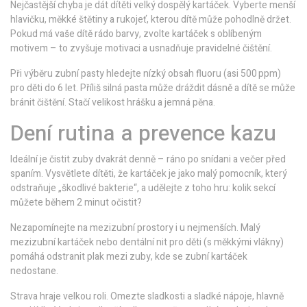
Nejčastější chyba je dát dítěti velký dospělý kartáček. Vyberte menší
hlavičku, měkké štětiny a rukojeť, kterou dítě může pohodlně držet.
Pokud má vaše dítě rádo barvy, zvolte kartáček s oblíbeným
motivem – to zvyšuje motivaci a usnadňuje pravidelné čištění.
Při výběru zubní pasty hledejte nízký obsah fluoru (asi 500 ppm)
pro děti do 6 let. Příliš silná pasta může dráždit dásně a dítě se může
bránit čištění. Stačí velikost hrášku a jemná pěna.
Dení rutina a prevence kazu
Ideální je čistit zuby dvakrát denně – ráno po snídani a večer před
spaním. Vysvětlete dítěti, že kartáček je jako malý pomocník, který
odstraňuje „škodlivé bakterie“, a udělejte z toho hru: kolik sekcí
můžete během 2 minut očistit?
Nezapomínejte na mezizubní prostory i u nejmenších. Malý
mezizubní kartáček nebo dentální nit pro děti (s měkkými vlákny)
pomáhá odstranit plak mezi zuby, kde se zubní kartáček
nedostane.
Strava hraje velkou roli. Omezte sladkosti a sladké nápoje, hlavně