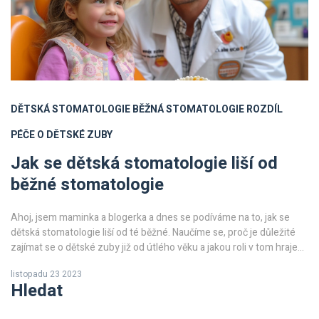
DĚTSKÁ STOMATOLOGIE
BĚŽNÁ STOMATOLOGIE
ROZDÍL
PÉČE O DĚTSKÉ ZUBY
Jak se dětská stomatologie liší od
běžné stomatologie
Ahoj, jsem maminka a blogerka a dnes se podíváme na to, jak se
dětská stomatologie liší od té běžné. Naučíme se, proč je důležité
zajímat se o dětské zuby již od útlého věku a jakou roli v tom hraje
dětský zubař. Přidám také pár tipů, jak se připravit na první návštěvu
listopadu 23 2023
dětského stomatologa. Přidejte se ke mně na této cestě objevení
Hledat
světa stomatologie pro naše malé.