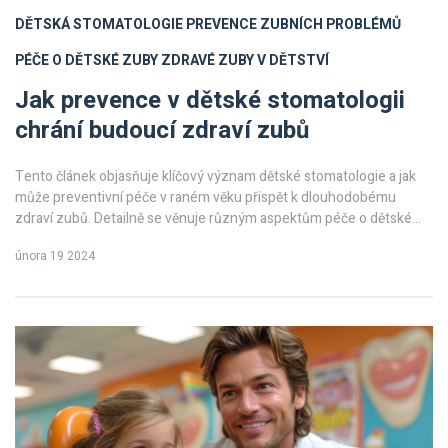
DĚTSKÁ STOMATOLOGIE
PREVENCE ZUBNÍCH PROBLÉMŮ
PÉČE O DĚTSKÉ ZUBY
ZDRAVÉ ZUBY V DĚTSTVÍ
Jak prevence v dětské stomatologii
chrání budoucí zdraví zubů
Tento článek objasňuje klíčový význam dětské stomatologie a jak
může preventivní péče v raném věku přispět k dlouhodobému
zdraví zubů. Detailně se věnuje různým aspektům péče o dětské
zuby, včetně pravidelných kontrol, správné hygieny, stravovacích
února 19 2024
návyků a předcházení běžným zubním problémům. Čtenáři se
dozvědí o výhodách raného zavedení dětské stomatologie do
života jejich dětí a jak to může ovlivnit jejich budoucí zdraví zubů.