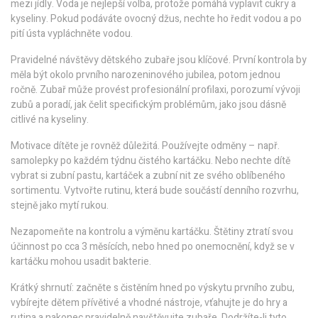
mezi jídly. Voda je nejlepší volba, protože pomáhá vyplavit cukry a
kyseliny. Pokud podáváte ovocný džus, nechte ho ředit vodou a po
pití ústa vypláchněte vodou.
Pravidelné návštěvy dětského zubaře jsou klíčové. První kontrola by
měla být okolo prvního narozeninového jubilea, potom jednou
ročně. Zubař může provést profesionální profilaxi, porozumí vývoji
zubů a poradí, jak čelit specifickým problémům, jako jsou dásně
citlivé na kyseliny.
Motivace dítěte je rovněž důležitá. Používejte odměny – např.
samolepky po každém týdnu čistého kartáčku. Nebo nechte dítě
vybrat si zubní pastu, kartáček a zubní nit ze svého oblíbeného
sortimentu. Vytvořte rutinu, která bude součástí denního rozvrhu,
stejně jako mytí rukou.
Nezapomeňte na kontrolu a výměnu kartáčku. Štětiny ztratí svou
účinnost po cca 3 měsících, nebo hned po onemocnění, když se v
kartáčku mohou usadit bakterie.
Krátký shrnutí: začněte s čistěním hned po výskytu prvního zubu,
vybírejte dětem přívětivé a vhodné nástroje, vťahujte je do hry a
rutina a nakonec pravidelně navštěvujte zubaře. Dodržíte-li tyto