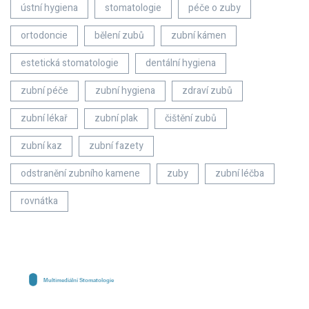
ústní hygiena
stomatologie
péče o zuby
ortodoncie
bělení zubů
zubní kámen
estetická stomatologie
dentální hygiena
zubní péče
zubní hygiena
zdraví zubů
zubní lékař
zubní plak
čištění zubů
zubní kaz
zubní fazety
odstranění zubního kamene
zuby
zubní léčba
rovnátka