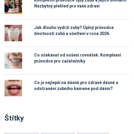
Kompletní průvodce typy zubů a jejich úlohami:
Nezbytný přehled pro vaše zdraví
Jak dlouho vydrží zuby? Úplný průvodce
životností zubů a ošetření v roce 2026
Co očekávat od nošení rovnátek: Komplexní
průvodce pro začátečníky
Co je nejlepší na dásně pro zdravé dásně a
odstranění zubního kamene pod dásní?
Štítky