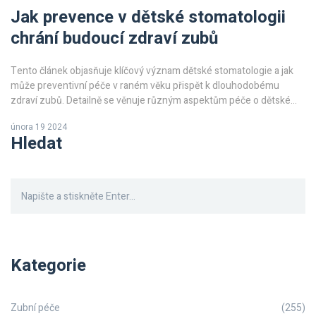
Jak prevence v dětské stomatologii
chrání budoucí zdraví zubů
Tento článek objasňuje klíčový význam dětské stomatologie a jak
může preventivní péče v raném věku přispět k dlouhodobému
zdraví zubů. Detailně se věnuje různým aspektům péče o dětské
zuby, včetně pravidelných kontrol, správné hygieny, stravovacích
února 19 2024
návyků a předcházení běžným zubním problémům. Čtenáři se
Hledat
dozvědí o výhodách raného zavedení dětské stomatologie do
života jejich dětí a jak to může ovlivnit jejich budoucí zdraví zubů.
Kategorie
Zubní péče
(255)