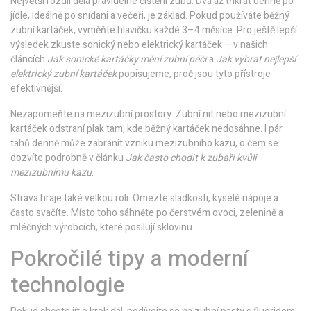
Největší rozdíl dělá pravidelné čištění zubů. Dva až třikrát denně po
jídle, ideálně po snídani a večeři, je základ. Pokud používáte běžný
zubní kartáček, vyměňte hlavičku každé 3–4 měsíce. Pro ještě lepší
výsledek zkuste sonický nebo elektrický kartáček – v našich
článcích
Jak sonické kartáčky mění zubní péči
a
Jak vybrat nejlepší
elektrický zubní kartáček
popisujeme, proč jsou tyto přístroje
efektivnější.
Nezapomeňte na mezizubní prostory. Zubní nit nebo mezizubní
kartáček odstraní plak tam, kde běžný kartáček nedosáhne. I pár
tahů denně může zabránit vzniku mezizubního kazu, o čem se
dozvíte podrobně v článku
Jak často chodit k zubaři kvůli
mezizubnímu kazu
.
Strava hraje také velkou roli. Omezte sladkosti, kyselé nápoje a
často svačíte. Místo toho sáhněte po čerstvém ovoci, zelenině a
mléčných výrobcích, které posilují sklovinu.
Pokročilé tipy a moderní
technologie