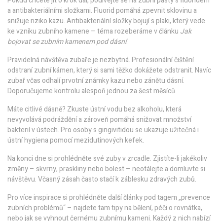
Pokud chcete jít o krok dál, podívejte se na zubní pasty s fluoridem
a antibakteriálními složkami. Fluorid pomáhá zpevnit sklovinu a
snižuje riziko kazu. Antibakteriální složky bojují s plaki, který vede
ke vzniku zubního kamene – téma rozeberáme v článku
Jak
bojovat se zubním kamenem pod dásní
.
Pravidelná návštěva zubaře je nezbytná. Profesionální čištění
odstraní zubní kámen, který si sami těžko dokážete odstranit. Navíc
zubař včas odhalí prvotní známky kazu nebo zánětu dásní.
Doporučujeme kontrolu alespoň jednou za šest měsíců.
Máte citlivé dásně? Zkuste ústní vodu bez alkoholu, která
nevyvolává podráždění a zároveň pomáhá snižovat množství
bakterií v ústech. Pro osoby s gingivitidou se ukazuje užitečná i
ústní hygiena pomocí mezidutinových kefek.
Na konci dne si prohlédněte své zuby v zrcadle. Zjistíte-li jakékoliv
změny – skvrny, praskliny nebo bolest – neotálejte a domluvte si
návštěvu. Včasný zásah často stačí k záblesku zdravých zubů.
Pro více inspirace si prohlédněte další články pod tagem „prevence
zubních problémů“ – najdete tam tipy na bělení, péči o rovnátka,
nebo jak se vyhnout černému zubnímu kameni. Každý z nich nabízí