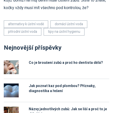
když dohlíží na můj denní rituál čištění zubů. Jistě to znáte,
kočky vždy musí mít všechno pod kontrolou, že?
alternativy k ústní vodě
domácí ústní voda
přírodní ústní voda
tipy na ústní hygienu
Nejnovější příspěvky
Co je broušení zubů a proč ho dentista dělá?
Jak poznat kaz pod plombou? Příznaky,
diagnostika a řešení
Názvy jednotlivých zubů: Jak se liší a proč to je