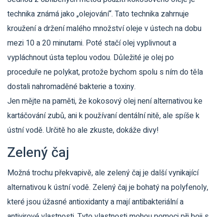
technika známá jako „olejování“. Tato technika zahrnuje
kroužení a držení malého množství oleje v ústech na dobu
mezi 10 a 20 minutami. Poté stačí olej vyplivnout a
vypláchnout ústa teplou vodou. Důležité je olej po
proceduře ne polykat, protože bychom spolu s ním do těla
dostali nahromaděné bakterie a toxiny.
Jen mějte na paměti, že kokosový olej není alternativou ke
kartáčování zubů, ani k používaní dentální nitě, ale spíše k
ústní vodě. Určitě ho ale zkuste, dokáže divy!
Zelený čaj
Možná trochu překvapivě, ale zelený čaj je další vynikající
alternativou k ústní vodě. Zelený čaj je bohatý na polyfenoly,
které jsou úžasné antioxidanty a mají antibakteriální a
antivirové vlastnosti. Tyto vlastnosti mohou pomoci při boji s