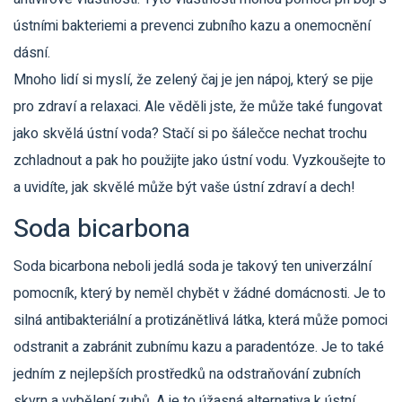
ústními bakteriemi a prevenci zubního kazu a onemocnění
dásní.
Mnoho lidí si myslí, že zelený čaj je jen nápoj, který se pije
pro zdraví a relaxaci. Ale věděli jste, že může také fungovat
jako skvělá ústní voda? Stačí si po šálečce nechat trochu
zchladnout a pak ho použijte jako ústní vodu. Vyzkoušejte to
a uvidíte, jak skvělé může být vaše ústní zdraví a dech!
Soda bicarbona
Soda bicarbona neboli jedlá soda je takový ten univerzální
pomocník, který by neměl chybět v žádné domácnosti. Je to
silná antibakteriální a protizánětlivá látka, která může pomoci
odstranit a zabránit zubnímu kazu a paradentóze. Je to také
jedním z nejlepších prostředků na odstraňování zubních
skvrn a vybělení zubů. A je to úžasná alternativa k ústní