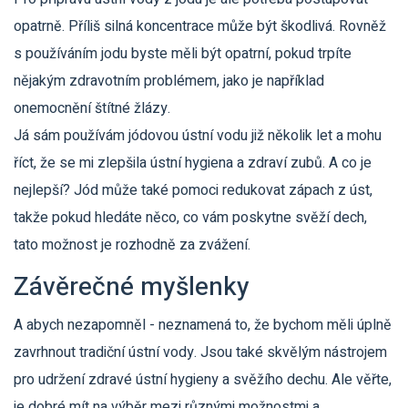
opatrně. Příliš silná koncentrace může být škodlivá. Rovněž
s používáním jodu byste měli být opatrní, pokud trpíte
nějakým zdravotním problémem, jako je například
onemocnění štítné žlázy.
Já sám používám jódovou ústní vodu již několik let a mohu
říct, že se mi zlepšila ústní hygiena a zdraví zubů. A co je
nejlepší? Jód může také pomoci redukovat zápach z úst,
takže pokud hledáte něco, co vám poskytne svěží dech,
tato možnost je rozhodně za zvážení.
Závěrečné myšlenky
A abych nezapomněl - neznamená to, že bychom měli úplně
zavrhnout tradiční ústní vody. Jsou také skvělým nástrojem
pro udržení zdravé ústní hygieny a svěžího dechu. Ale věřte,
je dobré mít na výběr mezi různými možnostmi a