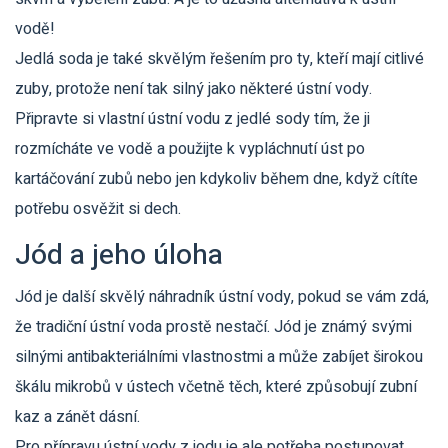
vodě!
Jedlá soda je také skvělým řešením pro ty, kteří mají citlivé
zuby, protože není tak silný jako některé ústní vody.
Připravte si vlastní ústní vodu z jedlé sody tím, že ji
rozmícháte ve vodě a použijte k vypláchnutí úst po
kartáčování zubů nebo jen kdykoliv během dne, když cítíte
potřebu osvěžit si dech.
Jód a jeho úloha
Jód je další skvělý náhradník ústní vody, pokud se vám zdá,
že tradiční ústní voda prostě nestačí. Jód je známý svými
silnými antibakteriálními vlastnostmi a může zabíjet širokou
škálu mikrobů v ústech včetně těch, které způsobují zubní
kaz a zánět dásní.
Pro přípravu ústní vody z jodu je ale potřeba postupovat