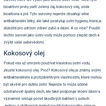
bioaktivní prvky patří zelený čaj, kokosový olej, sóda
bicarbona a jód. Tyto suroviny nejenže obsahují silné
antibakteriální látky, ale také poskytují ústní hygienu, která je
důležitá pro udržení zdraví zubů a dásní. A co více? Použití
těchto surovin jako ústní vody může pomoci zlepšit dech a
zvýšit vaše sebevědomí.
Kokosový olej
Pokud vás už omrzelo používat klasickou ústní vodu,
zkuste kokosový olej. Proč? Kokosový olej je známý svými
antibakteriálními a protizánětlivými vlastnostmi, které mohou
být skvělé pro dutinu ústní. Nejenže to může účinně
odstraňovat špatný dech, ale také podporuje léčení dásní a
významně snižuje počet škodlivých bakterií v ústech.
Jednou z oblíbených metod použití kokosového oleje je