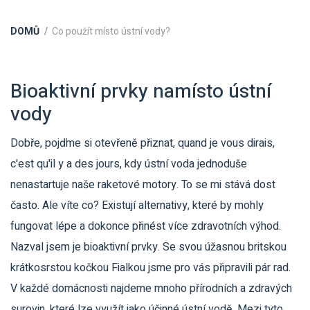
DOMŮ
Co použít místo ústní vody?
Bioaktivní prvky namísto ústní
vody
Dobře, pojďme si otevřeně přiznat, quand je vous dirais,
c'est qu'il y a des jours, kdy ústní voda jednoduše
nenastartuje naše raketové motory. To se mi stává dost
často. Ale víte co? Existují alternativy, které by mohly
fungovat lépe a dokonce přinést více zdravotních výhod.
Nazval jsem je bioaktivní prvky. Se svou úžasnou britskou
krátkosrstou kočkou Fialkou jsme pro vás připravili pár rad.
V každé domácnosti najdeme mnoho přírodních a zdravých
surovin, které lze využít jako účinné ústní vodě. Mezi tyto