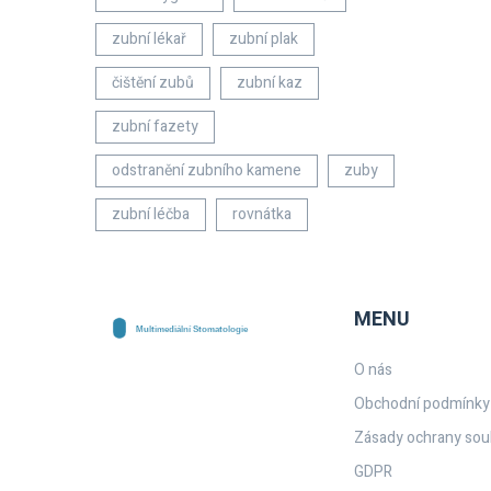
zubní lékař
zubní plak
čištění zubů
zubní kaz
zubní fazety
odstranění zubního kamene
zuby
zubní léčba
rovnátka
MENU
O nás
Obchodní podmínky
Zásady ochrany sou
GDPR