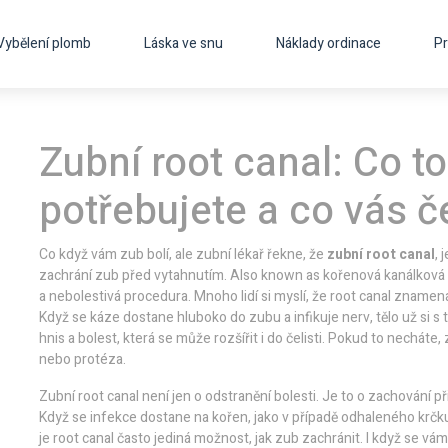
Vybělení plomb
Láska ve snu
Náklady ordinace
Pr
Zubní root canal: Co to
potřebujete a co vás č
Co když vám zub bolí, ale zubní lékař řekne, že
zubní root canal
,
j
zachrání zub před vytahnutím
. Also known as
kořenová kanálková
a nebolestivá procedura
.
Mnoho lidí si myslí, že root canal znamen
Když se káze dostane hluboko do zubu a infikuje nerv, tělo už si s t
hnis a bolest, která se může rozšířit i do čelisti. Pokud to necháte,
nebo protéza.
Zubní root canal není jen o odstranění bolesti. Je to o zachování 
Když se infekce dostane na kořen, jako v případě
odhaleného krčk
je root canal často jediná možnost, jak zub zachránit. I když se 