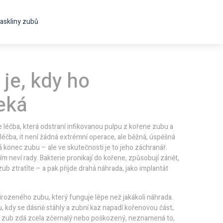
askliny zubů
 je, kdy ho
eká
e léčba, která odstraní infikovanou pulpu z kořene zubu a
 léčba
, it
není žádná extrémní operace, ale běžná, úspěšná
á konec zubu – ale ve skutečnosti je to jeho záchranář.
ím neví rady. Bakterie pronikají do kořene, způsobují zánět,
 zub ztratíte – a pak přijde drahá náhrada, jako implantát
přirozeného zubu, který funguje lépe než jakákoli náhrada.
u
,
kdy se dásně stáhly a zubní kaz napadl kořenovou část
,
vám zub zdá zcela zčernalý nebo poškozený, neznamená to,