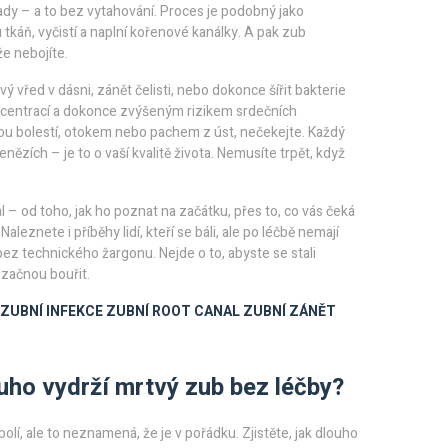
pady – a to bez vytahování. Proces je podobný jako
 tkáň, vyčistí a naplní kořenové kanálky. A pak zub
e nebojíte.
ý vřed v dásni, zánět čelisti, nebo dokonce šířit bakterie
koncentrací a dokonce zvýšeným rizikem srdečních
alou bolestí, otokem nebo pachem z úst
, nečekejte. Každý
penězích – je to o vaší kvalitě života. Nemusíte trpět, když
l – od toho, jak ho poznat na začátku, přes to, co vás čeká
Naleznete i příběhy lidí, kteří se báli, ale po léčbě nemají
bez technického žargonu. Nejde o to, abyste se stali
y začnou bouřit.
ZUBNÍ INFEKCE
ZUBNÍ ROOT CANAL
ZUBNÍ ZÁNĚT
uho vydrží mrtvý zub bez léčby?
olí, ale to neznamená, že je v pořádku. Zjistěte, jak dlouho