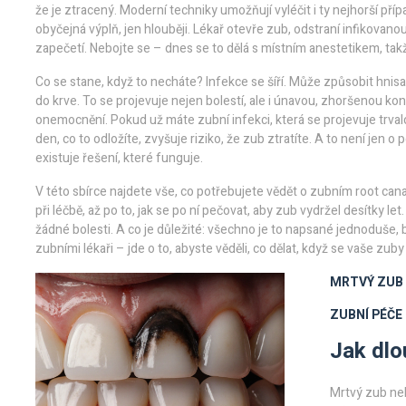
že je ztracený. Moderní techniky umožňují vyléčit i ty nejhorší pří
obyčejná výplň, jen hlouběji. Lékař otevře zub, odstraní infikovanou
zapečetí. Nebojte se – dnes se to dělá s místním anestetikem, takž
Co se stane, když to necháte? Infekce se šíří. Může způsobit hnisav
do krve. To se projevuje nejen bolestí, ale i únavou, zhoršenou 
onemocnění. Pokud už máte
zubní infekci
,
která se projevuje trv
den, co to odložíte, zvyšuje riziko, že zub ztratíte. A to není jen o 
existuje řešení, které funguje.
V této sbírce najdete vše, co potřebujete vědět o zubním root cana
při léčbě, až po to, jak se po ní pečovat, aby zub vydržel desítky let. 
žádné bolesti. A co je důležité: všechno je to napsané jednoduše, 
zubními lékaři – jde o to, abyste věděli, co dělat, když se vaše zub
MRTVÝ ZUB
ZUBNÍ PÉČE
Jak dlo
Mrtvý zub neb