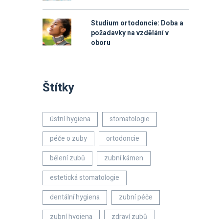
Studium ortodoncie: Doba a
požadavky na vzdělání v
oboru
Štítky
ústní hygiena
stomatologie
péče o zuby
ortodoncie
bělení zubů
zubní kámen
estetická stomatologie
dentální hygiena
zubní péče
zubní hygiena
zdraví zubů