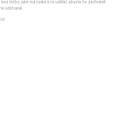
bez léčby, jaké má rizika a co udělat, abyste ho zachránili
 odstranili.
025