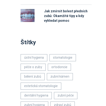
Jak zmírnit bolest předních
zubů: Okamžité tipy a kdy
vyhledat pomoc
Štítky
ústní hygiena
stomatologie
péče o zuby
ortodoncie
bělení zubů
zubní kámen
estetická stomatologie
dentální hygiena
zubní péče
zubní hygiena
zdraví zubů