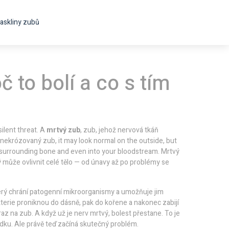
askliny zubů
č to bolí a co s tím
silent threat. A
mrtvý zub
,
zub, jehož nervová tkáň
nekrózovaný zub
, it may look normal on the outside, but
to surrounding bone and even into your bloodstream.
Mrtvý
ý může ovlivnit celé tělo — od únavy až po problémy se
terý chrání patogenní mikroorganismy a umožňuje jim
terie proniknou do dásně, pak do kořene a nakonec zabijí
az na zub. A když už je nerv mrtvý, bolest přestane. To je
ořádku. Ale právě teď začíná skutečný problém.