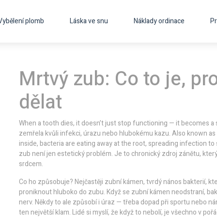
Vybělení plomb
Láska ve snu
Náklady ordinace
Pr
Mrtvý zub: Co to je, pro
dělat
When a tooth dies, it doesn’t just stop functioning — it becomes a 
zemřela kvůli infekci, úrazu nebo hlubokému kazu
. Also known as
inside, bacteria are eating away at the root, spreading infection 
zub není jen estetický problém. Je to chronický zdroj zánětu, kter
srdcem.
Co ho způsobuje? Nejčastěji
zubní kámen
,
tvrdý nános bakterií, k
proniknout hluboko do zubu
. Když se zubní kámen neodstraní, bak
nerv. Někdy to ale způsobí i úraz — třeba dopad při sportu nebo nár
ten největší klam. Lidé si myslí, že když to nebolí, je všechno v p