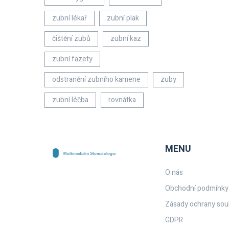
zubní lékař
zubní plak
čištění zubů
zubní kaz
zubní fazety
odstranění zubního kamene
zuby
zubní léčba
rovnátka
MENU
O nás
Obchodní podmínky
Zásady ochrany sou
GDPR