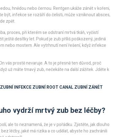
 šedou, hnědou nebo černou. Rentgen ukáže zánět v kořeni,
e být, infekce se rozšíří do čelisti, může vzniknout absces,
jde zpět.
čba
,
proces, při kterém se odstraní mrtvá tkáň, vyčistí
žit ještě desítky let. Pokud je zub příliš poškozený, jediná
m nebo mostem. Ale vytrhnutí není řešení, když infekce
 On vás prostě nevaruje. A to je přesně ten důvod, proč
Když už máte tmavý zub, nečekáte na další zážitek. Jděte k
ZUBNÍ INFEKCE
ZUBNÍ ROOT CANAL
ZUBNÍ ZÁNĚT
uho vydrží mrtvý zub bez léčby?
olí, ale to neznamená, že je v pořádku. Zjistěte, jak dlouho
bez léčby, jaké má rizika a co udělat, abyste ho zachránili