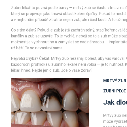
Zubní lékař to pozná podle barvy — mrtvý zub se často ztmaví na
který se projevuje jako tmavá oblast kolem špičky. Pokud to nechát
a v nejhorším případě ztratíte nejen zub, ale i část kosti. A to už ne
Co s tím dělat? Pokud je zub ještě zachránitelný, stačí
kořenová lé
kanálky a zub se uzavře
. To je rychlé, nebojí se to a zub může slou
možnost je vytrhnout ho a zamyslet se nad náhradou — implantáte
už běží. Ta se nezastaví sama.
Největší chyba? Čekat. Mrtvý zub nezahájí bolest, aby vás varoval.
každoroční prohlídka u zubního lékaře není volba — je to nutnost. 
lékaři hned. Nejde jen o zub. Jde o vaše zdraví.
MRTVÝ ZUB
ZUBNÍ PÉČE
Jak dlo
Mrtvý zub neb
může vydržet 