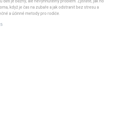
 dětí je běžný, ale nevyhnutelný problém. Zjistěte, jak ho
ma, když je čas na zubaře a jak odstranit bez stresu a
ečné a účinné metody pro rodiče.
25