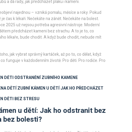
ubů a dá rady, jak předcházet plaku i kameni
.
 neobjeví najednou – vzniká pomalu, měsíce a roky. Pokud
 je čas k lékaři. Nečekáte na zánět. Nečekáte na bolest.
roce 2025 už nejsou potřeba agresivní nástroje. Moderní
dětem předcházet kameni bez strachu. A to je to, co
ubního lékaře, bude chodit. A když bude chodit, nebude mít
oho, jak vybrat správný kartáček, až po to, co dělat, když
co funguje v každodenním životě. Pro děti. Pro rodiče. Pro
N DĚTI
ODSTRANĚNÍ ZUBNÍHO KAMENE
ENA DĚTÍ
ZUBNÍ KÁMEN U DĚTÍ JAK HO PŘEDCHÁZET
N DĚTI BEZ STRESU
ámen u dětí: Jak ho odstranit bez
a bez bolesti?