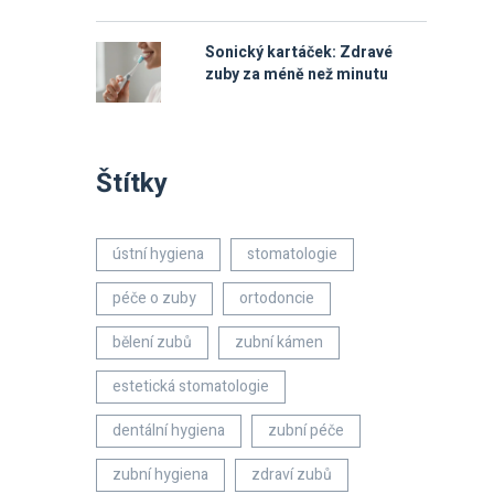
Sonický kartáček: Zdravé
zuby za méně než minutu
Štítky
ústní hygiena
stomatologie
péče o zuby
ortodoncie
bělení zubů
zubní kámen
estetická stomatologie
dentální hygiena
zubní péče
zubní hygiena
zdraví zubů