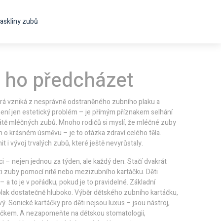
askliny zubů
k ho předcházet
rá vzniká z nesprávně odstraněného zubního plaku a
ení jen estetický problém – je přímým příznakem selhání
rátě mléčných zubů
.
Mnoho rodičů si myslí, že mléčné zuby
n o krásném úsměvu – je to otázka zdraví celého těla.
t i vývoj trvalých zubů, které ještě nevyrůstaly.
ci – nejen jednou za týden, ale každý den
.
Stačí dvakrát
zi zuby pomocí nitě nebo mezizubního kartáčku. Děti
 – a to je v pořádku, pokud je to pravidelné. Základní
plak dostatečně hluboko. Výběr
dětského zubního kartáčku
,
vý. Sonické kartáčky pro děti nejsou luxus – jsou nástroj,
artáčkem. A nezapomeňte na
dětskou stomatologii
,