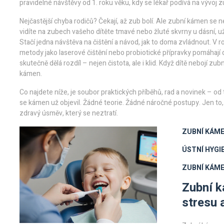
pravidelné návštěvy od 1. roku věku, kdy se lékař podívá na vývoj z
Nejčastější chyba rodičů? Čekají, až zub bolí. Ale zubní kámen se
vidíte na zubech vašeho dítěte tmavé nebo žluté skvrny u dásní, už
Stačí jedna návštěva na čištění a návod, jak to doma zvládnout. V 
metody jako laserové čištění nebo probiotické přípravky pomáhají 
skutečně dělá rozdíl – nejen čistota, ale i klid. Když dítě nebojí z
kámen.
Co najdete níže, je soubor praktických příběhů, rad a novinek – od t
se kámen už objevil. Žádné teorie. Žádné náročné postupy. Jen to, 
zdravý úsměv, který se neztratí.
ZUBNÍ KÁME
ÚSTNÍ HYGI
ZUBNÍ KÁME
Zubní k
stresu 