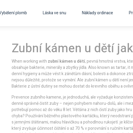
Vybělení plomb
Láska ve snu
Náklady ordinace
Pr
Zubní kámen u dětí ja
When working with
zubní kámen u dětí
,
pevná hmotná vrstva, kte
obsahuje bakterie, minerály a zbytky jídla
. Also known as
tartar
, it
n
denní hygieny a může vést k zánětům dásní, bolesti a dokonce zt
nejsou důležité, protože se vymění. Ale zubní kámen u dětí není je
Bakterie z ústní dutiny se mohou dostat do krevního oběhu a ovlivni
Prevence zubního kamene
,
je jednoduchá, ale vyžaduje konzisten
denně správně čistit zuby – nejen pohybem nahoru-dolů, ale i me
potřebují pomoc až do věku 8 let. Většina z nich čistí zuby jako hru
chyba? Používání běžného plastového kartáčku, který neodstraní 
s jemnými štětinami, malou hlavičkou a pohodlnou rukojetí
.
je klíčo
který zvyšuje účinnost čištění o až 70 % v porovnání s ručním k