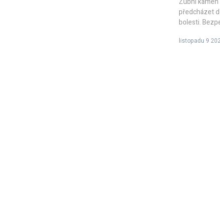
Zubní kámen u
předcházet do
bolesti. Bezp
listopadu 9 20