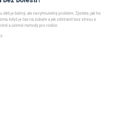
a bez bolesti?
 dětí je běžný, ale nevyhnutelný problém. Zjistěte, jak ho
ma, když je čas na zubaře a jak odstranit bez stresu a
ečné a účinné metody pro rodiče.
25