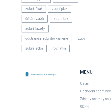
zubní lékař
zubní plak
čištění zubů
zubní kaz
zubní fazety
odstranění zubního kamene
zuby
zubní léčba
rovnátka
MENU
O nás
Obchodní podmínky
Zásady ochrany sou
GDPR