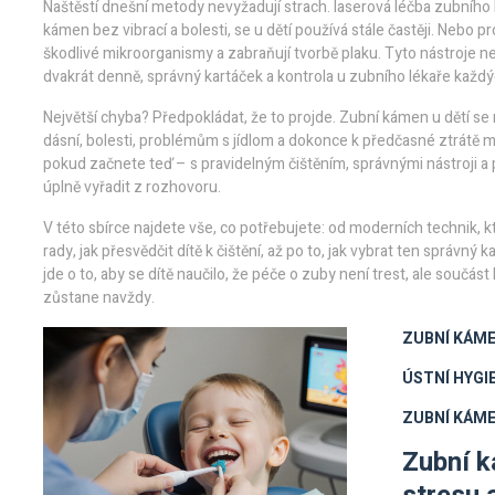
Naštěstí dnešní metody nevyžadují strach.
laserová léčba zubníh
kámen bez vibrací a bolesti
, se u dětí používá stále častěji. Nebo
pr
škodlivé mikroorganismy a zabraňují tvorbě plaku
. Tyto nástroje ne
dvakrát denně, správný kartáček a kontrola u zubního lékaře každý
Největší chyba? Předpokládat, že to projde. Zubní kámen u dětí s
dásní, bolesti, problémům s jídlom a dokonce k předčasné ztrátě ml
pokud začnete teď – s pravidelným čištěním, správnými nástroji 
úplně vyřadit z rozhovoru.
V této sbírce najdete vše, co potřebujete: od moderních technik, kt
rady, jak přesvědčit dítě k čištění, až po to, jak vybrat ten správný
jde o to, aby se dítě naučilo, že péče o zuby není trest, ale součás
zůstane navždy.
ZUBNÍ KÁME
ÚSTNÍ HYGI
ZUBNÍ KÁME
Zubní k