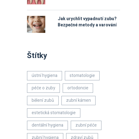
Jak urychlit vypadnutí zubu?
Bezpečné metody a varování
Štítky
ústní hygiena
stomatologie
péče o zuby
ortodoncie
bělení zubů
zubní kámen
estetická stomatologie
dentální hygiena
zubní péče
zubní hygiena
zdraví zubů