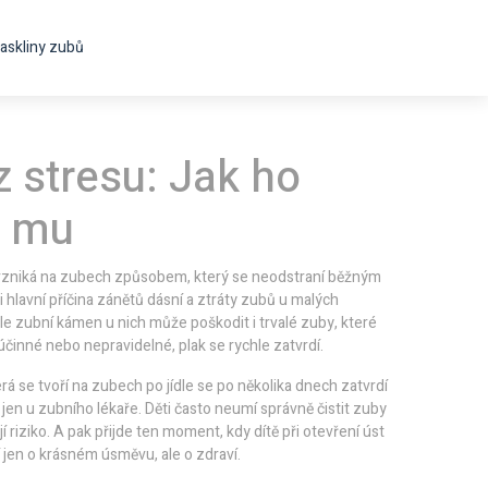
askliny zubů
 stresu: Jak ho
t mu
 vzniká na zubech způsobem, který se neodstraní běžným
 i hlavní příčina zánětů dásní a ztráty zubů u malých
le zubní kámen u nich může poškodit i trvalé zuby, které
neúčinné nebo nepravidelné, plak se rychle zatvrdí.
erá se tvoří na zubech po jídle
se po několika dnech zatvrdí
 jen u zubního lékaře
. Děti často neumí správně čistit zuby
 riziko. A pak přijde ten moment, kdy dítě při otevření úst
 jen o krásném úsměvu, ale o zdraví.