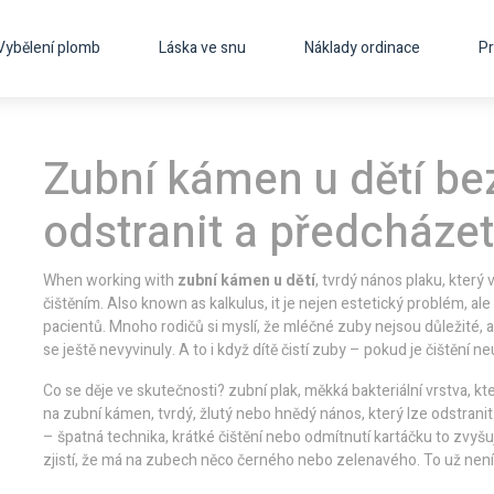
Vybělení plomb
Láska ve snu
Náklady ordinace
Pr
Zubní kámen u dětí bez
odstranit a předcháze
When working with
zubní kámen u dětí
,
tvrdý nános plaku, který
čištěním
. Also known as
kalkulus
, it
je nejen estetický problém, ale
pacientů
.
Mnoho rodičů si myslí, že mléčné zuby nejsou důležité, a
se ještě nevyvinuly. A to i když dítě čistí zuby – pokud je čištění 
Co se děje ve skutečnosti?
zubní plak
,
měkká bakteriální vrstva, kt
na
zubní kámen
,
tvrdý, žlutý nebo hnědý nános, který lze odstranit
– špatná technika, krátké čištění nebo odmítnutí kartáčku to zvyšují
zjistí, že má na zubech něco černého nebo zelenavého. To už není