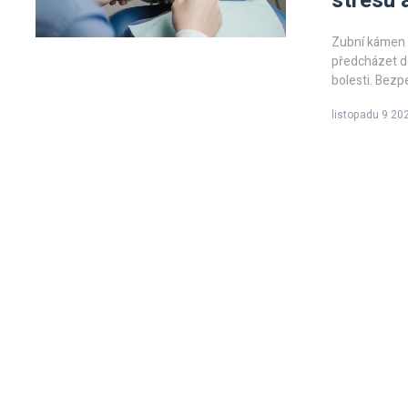
stresu 
Zubní kámen u
předcházet do
bolesti. Bezp
listopadu 9 20