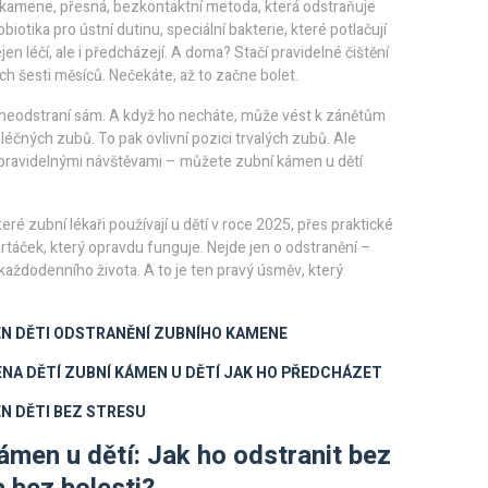
o kamene
,
přesná, bezkontaktní metoda, která odstraňuje
obiotika pro ústní dutinu
,
speciální bakterie, které potlačují
jen léčí, ale i předcházejí. A doma? Stačí pravidelné čištění
ch šesti měsíců. Nečekáte, až to začne bolet.
e neodstraní sám. A když ho necháte, může vést k zánětům
éčných zubů. To pak ovlivní pozici trvalých zubů. Ale
a pravidelnými návštěvami – můžete zubní kámen u dětí
eré zubní lékaři používají u dětí v roce 2025, přes praktické
 kartáček, který opravdu funguje. Nejde jen o odstranění –
t každodenního života. A to je ten pravý úsměv, který
N DĚTI
ODSTRANĚNÍ ZUBNÍHO KAMENE
ENA DĚTÍ
ZUBNÍ KÁMEN U DĚTÍ JAK HO PŘEDCHÁZET
N DĚTI BEZ STRESU
ámen u dětí: Jak ho odstranit bez