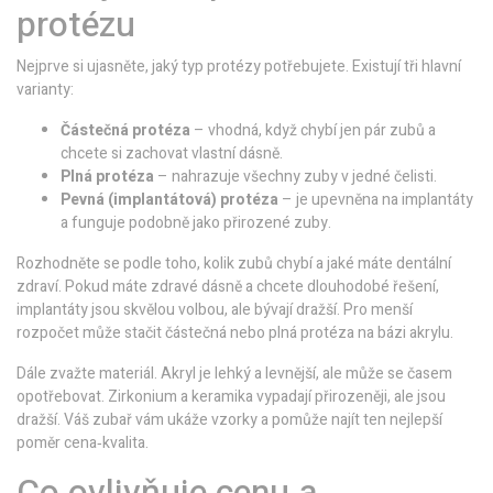
protézu
Nejprve si ujasněte, jaký typ protézy potřebujete. Existují tři hlavní
varianty:
Částečná protéza
– vhodná, když chybí jen pár zubů a
chcete si zachovat vlastní dásně.
Plná protéza
– nahrazuje všechny zuby v jedné čelisti.
Pevná (implantátová) protéza
– je upevněna na implantáty
a funguje podobně jako přirozené zuby.
Rozhodněte se podle toho, kolik zubů chybí a jaké máte dentální
zdraví. Pokud máte zdravé dásně a chcete dlouhodobé řešení,
implantáty jsou skvělou volbou, ale bývají dražší. Pro menší
rozpočet může stačit částečná nebo plná protéza na bázi akrylu.
Dále zvažte materiál. Akryl je lehký a levnější, ale může se časem
opotřebovat. Zirkonium a keramika vypadají přirozeněji, ale jsou
dražší. Váš zubař vám ukáže vzorky a pomůže najít ten nejlepší
poměr cena‑kvalita.
Co ovlivňuje cenu a