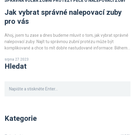
SPRÁVNÁ VOLBA ZUBNÍ PROTÉZY
PÉČE O NALEPOVACÍ ZUBY
Jak vybrat správné nalepovací zuby
pro vás
Ahoj, jsem tu zase a dnes budeme mluvit o tom, jak vybrat správné
nalepovací zuby. Najít tu správnou zubní protézu může být
komplikované a chce to mít dobře nastudované informace. Během
tohoto procesu se zaměříme na hlavní faktory, které byste měli vzít
srpna 27 2023
v úvahu při rozhodování. A samozřejmě, nezapomene se ani na to,
Hledat
jak správně pečovat o vaše nové nalepovací zuby. Tak jdeme na to!
Kategorie