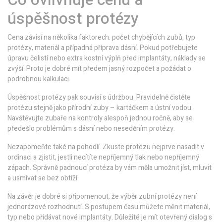
úspěšnost protézy
Cena závisí na několika faktorech: počet chybějících zubů, typ
protézy, materiál a případná příprava dásní. Pokud potřebujete
úpravu čelistí nebo extra kostní výplň před implantáty, náklady se
zvýší. Proto je dobré mít předem jasný rozpočet a požádat o
podrobnou kalkulaci.
Úspěšnost protézy pak souvisí s údržbou. Pravidelně čistěte
protézu stejně jako přírodní zuby – kartáčkem a ústní vodou.
Navštěvujte zubaře na kontroly alespoň jednou ročně, aby se
předešlo problémům s dásní nebo neseděním protézy.
Nezapomeňte také na pohodlí. Zkuste protézu nejprve nasadit v
ordinaci a zjistit, jestli necítíte nepříjemný tlak nebo nepříjemný
zápach. Správně padnoucí protéza by vám měla umožnit jíst, mluvit
a usmívat se bez obtíží.
Na závěr je dobré si připomenout, že výběr zubní protézy není
jednorázové rozhodnutí. S postupem času můžete měnit materiál,
typ nebo přidávat nové implantáty. Důležité je mít otevřený dialog s