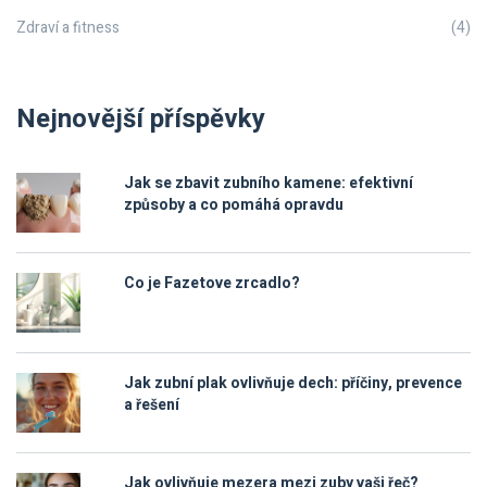
Zdraví a fitness
(4)
Nejnovější příspěvky
Jak se zbavit zubního kamene: efektivní
způsoby a co pomáhá opravdu
Co je Fazetove zrcadlo?
Jak zubní plak ovlivňuje dech: příčiny, prevence
a řešení
Jak ovlivňuje mezera mezi zuby vaši řeč?