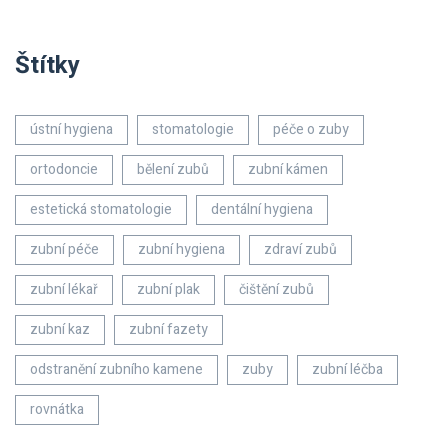
Štítky
ústní hygiena
stomatologie
péče o zuby
ortodoncie
bělení zubů
zubní kámen
estetická stomatologie
dentální hygiena
zubní péče
zubní hygiena
zdraví zubů
zubní lékař
zubní plak
čištění zubů
zubní kaz
zubní fazety
odstranění zubního kamene
zuby
zubní léčba
rovnátka