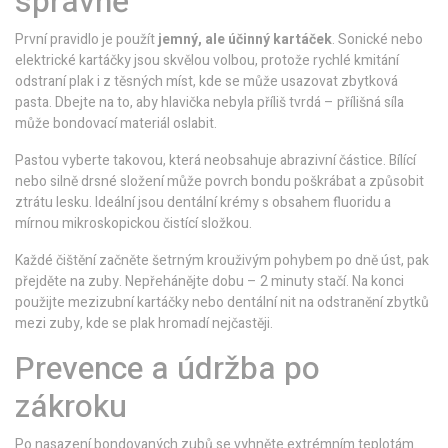
správně
První pravidlo je použít
jemný, ale účinný kartáček
. Sonické nebo
elektrické kartáčky jsou skvělou volbou, protože rychlé kmitání
odstraní plak i z těsných míst, kde se může usazovat zbytková
pasta. Dbejte na to, aby hlavička nebyla příliš tvrdá – přílišná síla
může bondovací materiál oslabit.
Pastou vyberte takovou, která neobsahuje abrazivní částice. Bílící
nebo silně drsné složení může povrch bondu poškrábat a způsobit
ztrátu lesku. Ideální jsou dentální krémy s obsahem fluoridu a
mírnou mikroskopickou čistící složkou.
Každé čištění začněte šetrným krouživým pohybem po dně úst, pak
přejděte na zuby. Nepřehánějte dobu – 2 minuty stačí. Na konci
použijte mezizubní kartáčky nebo dentální nit na odstranění zbytků
mezi zuby, kde se plak hromadí nejčastěji.
Prevence a údržba po
zákroku
Po nasazení bondovaných zubů se vyhněte extrémním teplotám.