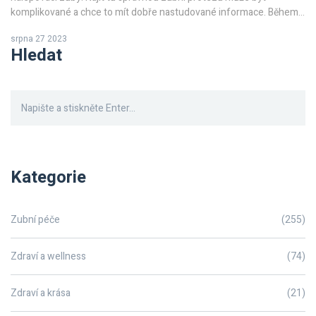
komplikované a chce to mít dobře nastudované informace. Během
tohoto procesu se zaměříme na hlavní faktory, které byste měli vzít
srpna 27 2023
v úvahu při rozhodování. A samozřejmě, nezapomene se ani na to,
Hledat
jak správně pečovat o vaše nové nalepovací zuby. Tak jdeme na to!
Kategorie
Zubní péče
(255)
Zdraví a wellness
(74)
Zdraví a krása
(21)