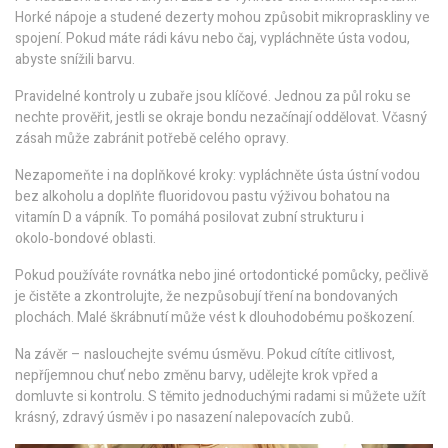
Horké nápoje a studené dezerty mohou způsobit mikropraskliny ve
spojení. Pokud máte rádi kávu nebo čaj, vypláchněte ústa vodou,
abyste snížili barvu.
Pravidelné kontroly u zubaře jsou klíčové. Jednou za půl roku se
nechte prověřit, jestli se okraje bondu nezačínají oddělovat. Včasný
zásah může zabránit potřebě celého opravy.
Nezapomeňte i na doplňkové kroky: vypláchněte ústa ústní vodou
bez alkoholu a doplňte fluoridovou pastu výživou bohatou na
vitamín D a vápník. To pomáhá posilovat zubní strukturu i
okolo‑bondové oblasti.
Pokud používáte rovnátka nebo jiné ortodontické pomůcky, pečlivě
je čistěte a zkontrolujte, že nezpůsobují tření na bondovaných
plochách. Malé škrábnutí může vést k dlouhodobému poškození.
Na závěr – naslouchejte svému úsměvu. Pokud cítíte citlivost,
nepříjemnou chuť nebo změnu barvy, udělejte krok vpřed a
domluvte si kontrolu. S těmito jednoduchými radami si můžete užít
krásný, zdravý úsměv i po nasazení nalepovacích zubů.