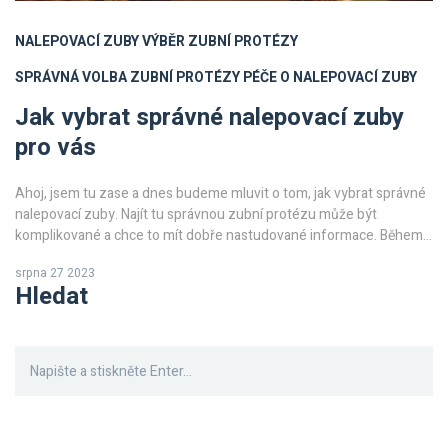
NALEPOVACÍ ZUBY
VÝBĚR ZUBNÍ PROTÉZY
SPRÁVNÁ VOLBA ZUBNÍ PROTÉZY
PÉČE O NALEPOVACÍ ZUBY
Jak vybrat správné nalepovací zuby
pro vás
Ahoj, jsem tu zase a dnes budeme mluvit o tom, jak vybrat správné
nalepovací zuby. Najít tu správnou zubní protézu může být
komplikované a chce to mít dobře nastudované informace. Během
tohoto procesu se zaměříme na hlavní faktory, které byste měli vzít
srpna 27 2023
v úvahu při rozhodování. A samozřejmě, nezapomene se ani na to,
Hledat
jak správně pečovat o vaše nové nalepovací zuby. Tak jdeme na to!