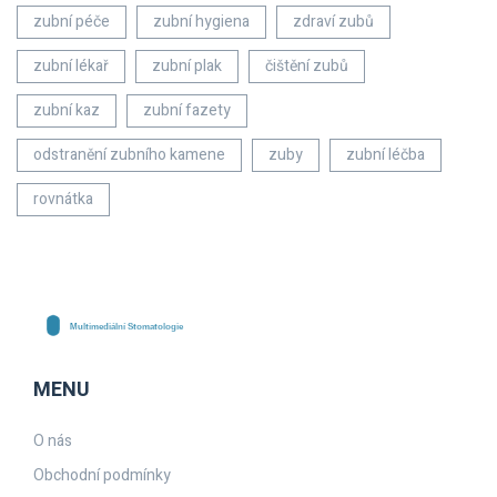
zubní péče
zubní hygiena
zdraví zubů
zubní lékař
zubní plak
čištění zubů
zubní kaz
zubní fazety
odstranění zubního kamene
zuby
zubní léčba
rovnátka
MENU
O nás
Obchodní podmínky