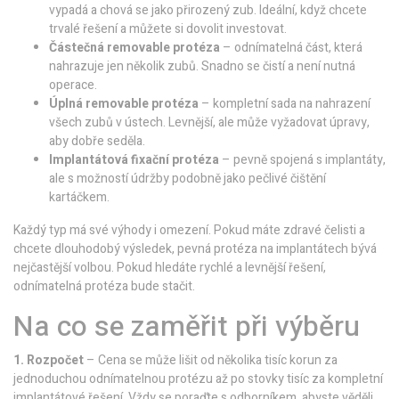
vypadá a chová se jako přirozený zub. Ideální, když chcete
trvalé řešení a můžete si dovolit investovat.
Částečná removable protéza
– odnímatelná část, která
nahrazuje jen několik zubů. Snadno se čistí a není nutná
operace.
Úplná removable protéza
– kompletní sada na nahrazení
všech zubů v ústech. Levnější, ale může vyžadovat úpravy,
aby dobře seděla.
Implantátová fixační protéza
– pevně spojená s implantáty,
ale s možností údržby podobně jako pečlivé čištění
kartáčkem.
Každý typ má své výhody i omezení. Pokud máte zdravé čelisti a
chcete dlouhodobý výsledek, pevná protéza na implantátech bývá
nejčastější volbou. Pokud hledáte rychlé a levnější řešení,
odnímatelná protéza bude stačit.
Na co se zaměřit při výběru
1. Rozpočet
– Cena se může lišit od několika tisíc korun za
jednoduchou odnímatelnou protézu až po stovky tisíc za kompletní
implantátové řešení. Vždy se poraďte s odborníkem, abyste věděli,