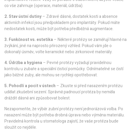
co vše zahrnuje (operace, materiál, údržba).
2. Stav ústní dutiny
– Zdravé dásně, dostatek kosti a absence
aktivních infekcí jsou předpokladem pro implantáty. Pokud máte
nedostatek kosti, může být potřeba předběžná augmentace.
3. Funkčnost vs. estetika
– Některé protézy se zaměřují hlavně na
žvýkání, jiné na naprosto přirozený vzhled. Pokud vám jde o
dokonalý úsměv, volte keramické nebo zirkoniové materiály.
4. Údržba a hygiena
– Pevné protézy vyžadují pravidelnou
kontrolu u zubaře a speciální čisticí pomůcky. Odnímatelné se čistí
jako běžné zuby, ale mohou se rychleji opotřebovat.
5. Pohodlí a pocit v ústech
– Zkuste si před nasazením protézu
udělat zkušební sezení. Správně padnoucí protéza by neměla
dráždit dásně ani způsobovat bolest.
Nezapomeňte, že výběr zubní protézy není jednorázová volba. Po
nasazení může být potřeba drobná úprava nebo výměna materiálu.
Pravidelná kontrola u stomatologa zajistí, že vaše protéza bude
sloužit co nejdéle.