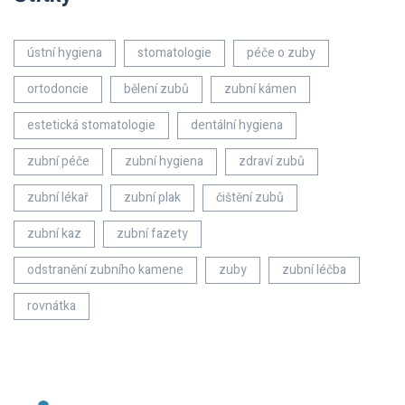
ústní hygiena
stomatologie
péče o zuby
ortodoncie
bělení zubů
zubní kámen
estetická stomatologie
dentální hygiena
zubní péče
zubní hygiena
zdraví zubů
zubní lékař
zubní plak
čištění zubů
zubní kaz
zubní fazety
odstranění zubního kamene
zuby
zubní léčba
rovnátka