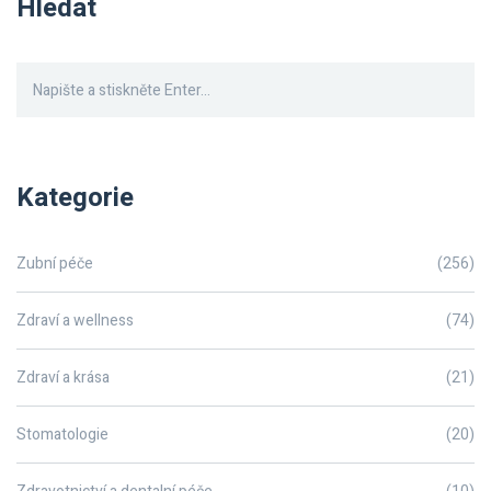
Hledat
vyrovnat a jak správně pečovat o své fixní rovnátka.
Kategorie
Zubní péče
(256)
Zdraví a wellness
(74)
Zdraví a krása
(21)
Stomatologie
(20)