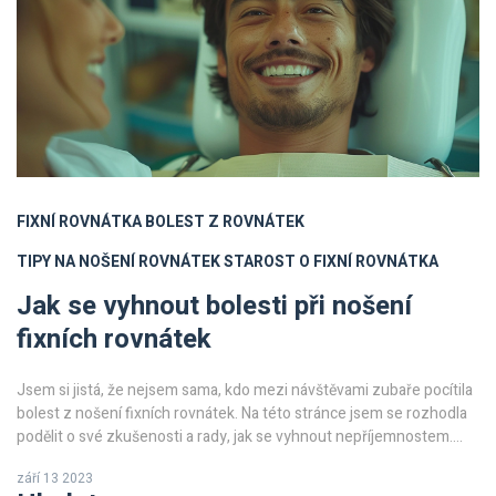
FIXNÍ ROVNÁTKA
BOLEST Z ROVNÁTEK
TIPY NA NOŠENÍ ROVNÁTEK
STAROST O FIXNÍ ROVNÁTKA
Jak se vyhnout bolesti při nošení
fixních rovnátek
Jsem si jistá, že nejsem sama, kdo mezi návštěvami zubaře pocítila
bolest z nošení fixních rovnátek. Na této stránce jsem se rozhodla
podělit o své zkušenosti a rady, jak se vyhnout nepříjemnostem.
Bolest je sice často součástí procesu, ale mohou existovat způsoby,
září 13 2023
jak ji zmírnit. Přečtěte si naše rady na to, jak se s tímto problémem