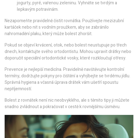
jogurty, pyré, vařenou zeleninu. Vyhněte se tvrdým a
lepkavým potravinám.
Nezapomeňte pravidelně čistit rovnátka. Používejte mezizubní
kartáček nebo nit s vodním proužkem, aby se zabránilo
nahromadění plaku, který může bolest zhoršit.
Pokud se objeví krvácení, otok, nebo bolest neustupuje po třech
dnech, kontaktujte svého ortodontistu. Mohou upravit drátky nebo
doporučit speciální ortodontické vosky, které rozkloučují otřesy.
Prevence je nejlepší medicína. Pravidelně navštěvujte kontrolní
termíny, dodržujte pokyny pro čištění a vyhýbejte se tvrdému jídlu.
Správná hygiena a včasná úprava drátek vám ušetří spoustu
nepříjemností.
Bolest z rovnátek není nic neobvyklého, ale s těmito tipy ji můžete
snadno zvládnout a pokračovat v cestě k rovnějšímu úsměvu.