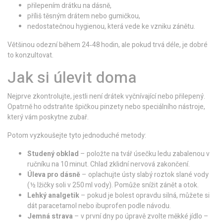
přilepením drátku na dásně,
příliš těsným drátem nebo gumičkou,
nedostatečnou hygienou, která vede ke vzniku zánětu.
Většinou odezní během 24‑48 hodin, ale pokud trvá déle, je dobré
to konzultovat.
Jak si úlevit doma
Nejprve zkontrolujte, jestli není drátek vyčnívající nebo přilepený.
Opatrně ho odstraňte špičkou pinzety nebo speciálního nástroje,
který vám poskytne zubař.
Potom vyzkoušejte tyto jednoduché metody:
Studený obklad
– položte na tvář úsečku ledu zabalenou v
ručníku na 10 minut. Chlad zklidní nervová zakončení.
Úleva pro dásně
– oplachujte ústy slabý roztok slané vody
(½ lžičky soli v 250 ml vody). Pomůže snížit zánět a otok.
Lehký analgetik
– pokud je bolest opravdu silná, můžete si
dát paracetamol nebo ibuprofen podle návodu.
Jemná strava
– v první dny po úpravě zvolte měkké jídlo –