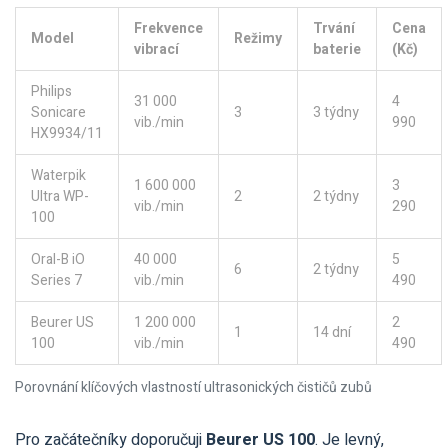
Frekvence
Trvání
Cena
Model
Režimy
vibrací
baterie
(Kč)
Philips
31 000
4
Sonicare
3
3 týdny
vib./min
990
HX9934/11
Waterpik
1 600 000
3
Ultra WP-
2
2 týdny
vib./min
290
100
Oral-B iO
40 000
5
6
2 týdny
Series 7
vib./min
490
Beurer US
1 200 000
2
1
14 dní
100
vib./min
490
Porovnání klíčových vlastností ultrasonických čističů zubů
Pro začátečníky doporučuji
Beurer US 100
. Je levný,