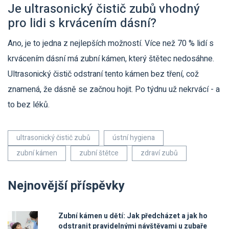
Je ultrasonický čistič zubů vhodný
pro lidi s krvácením dásní?
Ano, je to jedna z nejlepších možností. Více než 70 % lidí s
krvácením dásní má zubní kámen, který štětec nedosáhne.
Ultrasonický čistič odstraní tento kámen bez tření, což
znamená, že dásně se začnou hojit. Po týdnu už nekrvácí - a
to bez léků.
ultrasonický čistič zubů
ústní hygiena
zubní kámen
zubní štětce
zdraví zubů
Nejnovější příspěvky
Zubní kámen u dětí: Jak předcházet a jak ho
odstranit pravidelnými návštěvami u zubaře