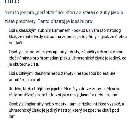
mít?
Není to jen pro „perfektní“ lidi, kteří se starají o zuby jako o
zlaté předměty. Tento přístroj je ideální pro:
Lidi s klasickým zubním kamenem - pokud už vám stomatolog
říkal, že máte tvrdý nárust na zubech, je to přímý signál, že štětec
nestačí.
Osoby s ortodontickými aparáty - dráty, západky a šroubky jsou
ideální místo pro hromadění plaku. Ultrasonický čistič je jediný, co
je skutečně čistí.
Lidi s citlivými dásněmi nebo záněty - nezpůsobí bolest, ale
pomůže jí zmírnit.
Rodiče, kteří chtějí, aby jejich děti měly zdravé zuby - děti si ho
rády používají, protože to zní jako malý „laser“ a nebojí se ho.
Osoby s implantáty nebo mosty - tam je riziko infekce vysoké, a
ultrasonický čistič je jediný nástroj, který bezpečně čistí i pod
nimi.