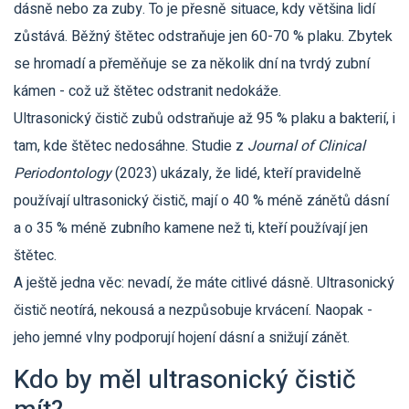
dásně nebo za zuby. To je přesně situace, kdy většina lidí
zůstává. Běžný štětec odstraňuje jen 60-70 % plaku. Zbytek
se hromadí a přeměňuje se za několik dní na tvrdý zubní
kámen - což už štětec odstranit nedokáže.
Ultrasonický čistič zubů odstraňuje až 95 % plaku a bakterií, i
tam, kde štětec nedosáhne. Studie z
Journal of Clinical
Periodontology
(2023) ukázaly, že lidé, kteří pravidelně
používají ultrasonický čistič, mají o 40 % méně zánětů dásní
a o 35 % méně zubního kamene než ti, kteří používají jen
štětec.
A ještě jedna věc: nevadí, že máte citlivé dásně. Ultrasonický
čistič neotírá, nekousá a nezpůsobuje krvácení. Naopak -
jeho jemné vlny podporují hojení dásní a snižují zánět.
Kdo by měl ultrasonický čistič