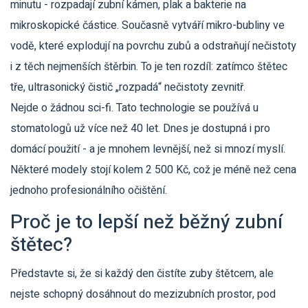
minutu - rozpadají zubní kámen, plak a bakterie na
mikroskopické částice. Současně vytváří mikro-bubliny ve
vodě, které explodují na povrchu zubů a odstraňují nečistoty
i z těch nejmenších štěrbin. To je ten rozdíl: zatímco štětec
tře, ultrasonický čistič „rozpadá“ nečistoty zevnitř.
Nejde o žádnou sci-fi. Tato technologie se používá u
stomatologů už více než 40 let. Dnes je dostupná i pro
domácí použití - a je mnohem levnější, než si mnozí myslí.
Některé modely stojí kolem 2 500 Kč, což je méně než cena
jednoho profesionálního očištění.
Proč je to lepší než běžný zubní
štětec?
Představte si, že si každý den čistíte zuby štětcem, ale
nejste schopný dosáhnout do mezizubních prostor, pod