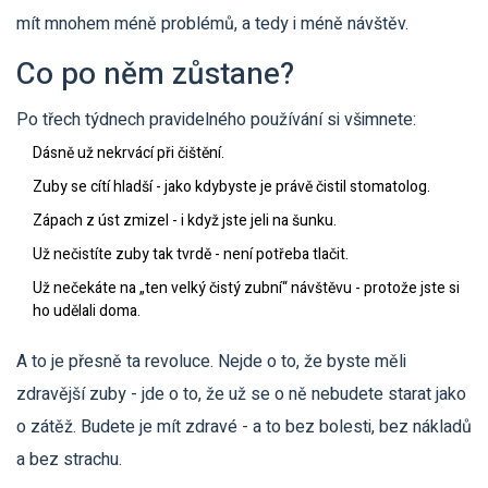
mít mnohem méně problémů, a tedy i méně návštěv.
Co po něm zůstane?
Po třech týdnech pravidelného používání si všimnete:
Dásně už nekrvácí při čištění.
Zuby se cítí hladší - jako kdybyste je právě čistil stomatolog.
Zápach z úst zmizel - i když jste jeli na šunku.
Už nečistíte zuby tak tvrdě - není potřeba tlačit.
Už nečekáte na „ten velký čistý zubní“ návštěvu - protože jste si
ho udělali doma.
A to je přesně ta revoluce. Nejde o to, že byste měli
zdravější zuby - jde o to, že už se o ně nebudete starat jako
o zátěž. Budete je mít zdravé - a to bez bolesti, bez nákladů
a bez strachu.