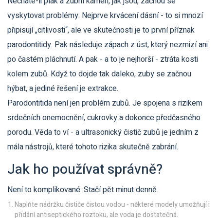
Necháte-li plak a zubní kámen, jak jsou, začnou se
vyskytovat problémy. Nejprve krvácení dásní - to si mnozí
připisují „citlivosti“, ale ve skutečnosti je to první příznak
parodontitidy. Pak následuje zápach z úst, který nezmizí ani
po častém pláchnutí. A pak - a to je nejhorší - ztráta kosti
kolem zubů. Když to dojde tak daleko, zuby se začnou
hýbat, a jediné řešení je extrakce.
Parodontitida není jen problém zubů. Je spojena s rizikem
srdečních onemocnění, cukrovky a dokonce předčasného
porodu. Věda to ví - a ultrasonický čistič zubů je jedním z
mála nástrojů, které tohoto rizika skutečně zabrání.
Jak ho používat správně?
Není to komplikované. Stačí pět minut denně.
Naplňte nádržku čističe čistou vodou - některé modely umožňují i
přidání antiseptického roztoku, ale voda je dostatečná.