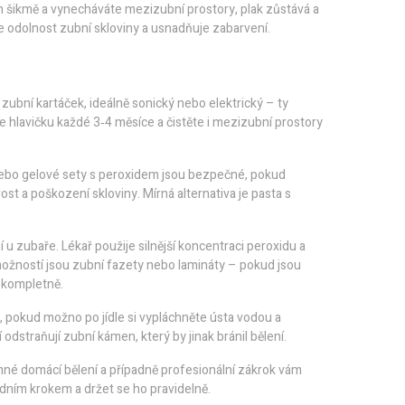
n šikmě a vynecháváte mezizubní prostory, plak zůstává a
je odolnost zubní skloviny a usnadňuje zabarvení.
 zubní kartáček, ideálně sonický nebo elektrický – ty
e hlavičku každé 3‑4 měsíce a čistěte i mezizubní prostory
 nebo gelové sety s peroxidem jsou bezpečné, pokud
t a poškození skloviny. Mírná alternativa je pasta s
 u zubaře. Lékař použije silnější koncentraci peroxidu a
í možností jsou zubní fazety nebo lamináty – pokud jsou
u kompletně.
pokud možno po jídle si vypláchněte ústa vodou a
 odstraňují zubní kámen, který by jinak bránil bělení.
mné domácí bělení a případně profesionální zákrok vám
jedním krokem a držet se ho pravidelně.