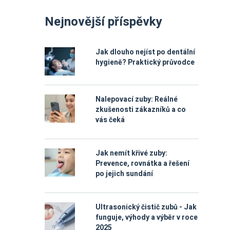
Nejnovější příspěvky
Jak dlouho nejíst po dentální
hygieně? Praktický průvodce
Nalepovací zuby: Reálné
zkušenosti zákazníků a co
vás čeká
Jak nemít křivé zuby:
Prevence, rovnátka a řešení
po jejich sundání
Ultrasonický čistič zubů - Jak
funguje, výhody a výběr v roce
2025