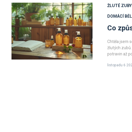
ŽLUTÉ ZUBY
DOMÁCÍ BĚL
Co způs
Chtěla jsem s
žlutých zubů
potravin až p
způsoby, jak 
listopadu 6 20
zuby vybělit 
Připojte se k
zubech a jejic