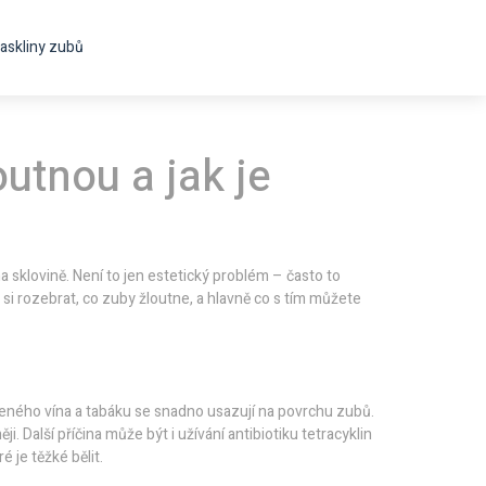
askliny zubů
outnou a jak je
na sklovině. Není to jen estetický problém – často to
i rozebrat, co zuby žloutne, a hlavně co s tím můžete
erveného vína a tabáku se snadno usazují na povrchu zubů.
. Další příčina může být i užívání antibiotiku tetracyklin
 je těžké bělit.