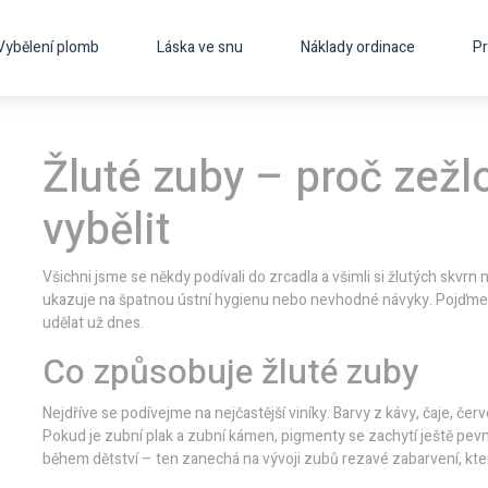
Vybělení plomb
Láska ve snu
Náklady ordinace
Pr
Žluté zuby – proč zežl
vybělit
Všichni jsme se někdy podívali do zrcadla a všimli si žlutých skvrn 
ukazuje na špatnou ústní hygienu nebo nevhodné návyky. Pojďme s
udělat už dnes.
Co způsobuje žluté zuby
Nejdříve se podívejme na nejčastější viníky. Barvy z kávy, čaje, č
Pokud je zubní plak a zubní kámen, pigmenty se zachytí ještě pevněji
během dětství – ten zanechá na vývoji zubů rezavé zabarvení, které