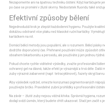
Nezapomeňte ani na špatnou techniku čištění. Když kartáčujete je
po čase se promění v žluté skvrny. Nedostatek fluoridu také snižu
Efektivní způsoby bělení
Nejjednodušší krok je zlepšit každodenní hygienu. Použijte kvalitní
dokážou odstranit více plaku než klasické ruční kartáčky. Vyměňujt
kartáčkem na nit.
Domácí bělicí metody jsou populární, ale s rozumem. Bělicí pásky
dodržíte doporučený čas. Přehnané používání může způsobit citlivos
obsahem bikarbonátu a peroxidu, ale používáte ji jen jednou týdně.
Pokud chcete rychle viditelné výsledky, zvažte profesionální bělení
ochranný gel na dásně, takže efekt je výraznější a trvá déle. Dalš
zuby výrazně zabarvené (např. tetracyklinové), fazety skryjí barv
Aby výsledek vydržel, omezte konzumaci pigmentovaných nápojů, 
používejte brčko. Pravidelné zubní prohlídky a profesionální čištění
Na závěr – žluté zuby nejsou věčná křivka. Správná hygiena, rozu
dodají svěží úsměv, který budete chtít ukazovat. Stačí jen začít s 