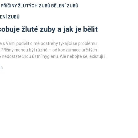
PŘÍČINY ŽLUTÝCH ZUBŮ
BĚLENÍ ZUBŮ
ENÍ ZUBŮ
obuje žluté zuby a jak je bělit
e s Vámi podělit o mé postřehy týkající se problému
. Příčiny mohou být různé – od konzumace určitých
o nedostatečnou ústní hygienu. Ale nebojte se, existují i
se toho problému zbavit. Ve článku se dozvíte, jak můžete
23
doma a jaké možnosti nabízí stomatologické kliniky.
e mně a dozvíte se vše, co potřebujete vědět o žlutých
h bělení.