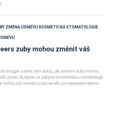
5
BY
ZMĚNA ÚSMĚVU
KOSMETICKÁ STOMATOLOGIE
 ÚSMĚVU
eers zuby mohou změnit váš
 váš blogger a dnes vám ukážu, jak veneers zuby mohou
 váš úsměv. Budeme se zabývat kosmetickou stomatologií
ak mohou být veneers zuby skvělé pro vylepšení vašeho
jte se ke mně, abychom se mohli podívat na to, jak tyto
 mohou mít velký dopad na váš každodenní život. Uvidíte,
na může přinést velké výsledky.