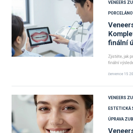
VENEERS ZU
PORCELÁNO
Veneers
Komplet
finální
Zjistěte, jak
finální výsled
července 15 2
VENEERS ZU
ESTETICKÁ
ÚPRAVA ZUB
Veneers