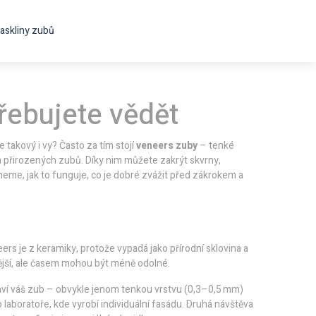
askliny zubů
řebujete vědět
e takový i vy? Často za tím stojí
veneers zuby
– tenké
h přirozených zubů. Díky nim můžete zakrýt skvrny,
eme, jak to funguje, co je dobré zvážit před zákrokem a
rs je z keramiky, protože vypadá jako přírodní sklovina a
vnější, ale časem mohou být méně odolné.
raví váš zub – obvykle jenom tenkou vrstvu (0,3–0,5 mm)
do laboratoře, kde vyrobí individuální fasádu. Druhá návštěva