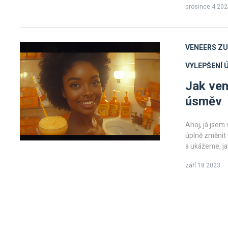
prosince 4 202
VENEERS ZU
VYLEPŠENÍ
Jak ven
úsměv
Ahoj, já jsem
úplně změnit
a ukážeme, j
úsměvu. Přide
září 18 2023
drobné zásahy
že i malá změ