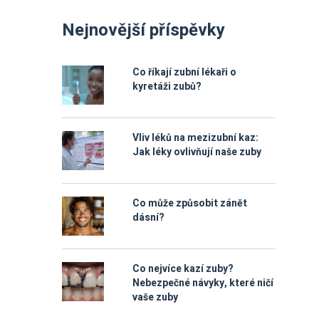
Nejnovější příspěvky
Co říkají zubní lékaři o
kyretáži zubů?
Vliv léků na mezizubní kaz:
Jak léky ovlivňují naše zuby
Co může způsobit zánět
dásní?
Co nejvíce kazí zuby?
Nebezpečné návyky, které ničí
vaše zuby