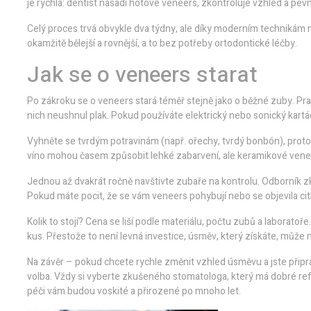
je rychlá: dentist nasadí hotové veneers, zkontroluje vzhled a pevn
Celý proces trvá obvykle dva týdny, ale díky moderním technikám 
okamžitě bělejší a rovnější, a to bez potřeby ortodontické léčby.
Jak se o veneers starat
Po zákroku se o veneers stará téměř stejně jako o běžné zuby. Prav
nich neushnul plak. Pokud používáte elektrický nebo sonický kartá
Vyhněte se tvrdým potravinám (např. ořechy, tvrdý bonbón), prot
víno mohou časem způsobit lehké zabarvení, ale keramikové vene
Jednou až dvakrát ročně navštivte zubaře na kontrolu. Odborník zko
Pokud máte pocit, že se vám veneers pohybují nebo se objevila cit
Kolik to stojí? Cena se liší podle materiálu, počtu zubů a laborato
kus. Přestože to není levná investice, úsměv, který získáte, může mí
Na závěr – pokud chcete rychle změnit vzhled úsměvu a jste připr
volba. Vždy si vyberte zkušeného stomatologa, který má dobré ref
péči vám budou voskité a přirozené po mnoho let.