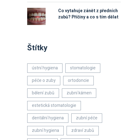
Co vytahuje zánět z předních
zubů? Příčiny a co s tím dělat
Štítky
ústní hygiena
stomatologie
péče o zuby
ortodoncie
bělení zubů
zubní kámen
estetická stomatologie
dentální hygiena
zubní péče
zubní hygiena
zdraví zubů