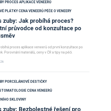
BY
PROCES APLIKACE VENEERŮ
VÉ PLÁTKY
CENA VENEERŮ
PÉČE O VENEERY
 zuby: Jak probíhá proces?
ní průvodce od konzultace po
 úsměv
 probíhá proces aplikace veneerů od první konzultace po
ek. Porovnání materiálů, ceny v ČR a tipy na péči.
026
BY
PORCELÁNOVÉ DESTIČKY
 STOMATOLOGIE
CENA VENEERŮ
NÍHO SKLOVINY
 zuby: Bezbolestné řešení pro