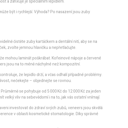
ost a zafixuje je speciálním lepidlem.
může být i rychlejší. Výhoda? Po nasazení jsou zuby
idelně čistěte zuby kartáčkem a dentální nití, aby se na
ček, zvolte jemnou hlavičku a nepřetlačujte.
ože mohou laminát poškrábat. Kofeinové nápoje a červené
ers jsou na to méně náchylné než kompozitní.
ntroluje, že lepidlo drží, a včas odhalí případné problémy.
livost, nečekejte – objednejte se rovnou.
ře. Průměrně se pohybuje od 5 000 Kč do 12 000 Kč za jeden
t velký vliv na sebevědomí i na to, jak vás ostatní vnímají.
aveni investovat do zdraví svých zubů, veneers jsou skvělá
erence v oblasti kosmetické stomatologie. Díky správné