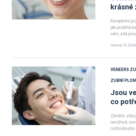
krásné 
Kompletní prů
jak probíhá be
vám, zda jsou
června 15 202
VENEERS ZU
ZUBNÍ PLO
Jsou ve
co potř
Zjistěte, zda
nevýhod, ceny
rozhodnutím 