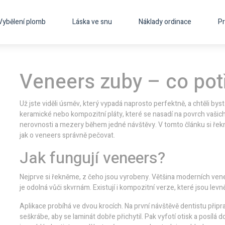
Vybělení plomb
Láska ve snu
Náklady ordinace
Pr
Veneers zuby – co pot
Už jste viděli úsměv, který vypadá naprosto perfektně, a chtěli byst
keramické nebo kompozitní pláty, které se nasadí na povrch vašic
nerovnosti a mezery během jedné návštěvy. V tomto článku si řekn
jak o veneers správně pečovat.
Jak fungují veneers?
Nejprve si řekněme, z čeho jsou vyrobeny. Většina moderních venee
je odolná vůči skvrnám. Existují i kompozitní verze, které jsou le
Aplikace probíhá ve dvou krocích. Na první návštěvě dentistu přip
seškrábe, aby se laminát dobře přichytil. Pak vyfotí otisk a posílá 