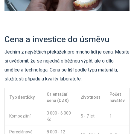
Cena a investice do úsměvu
Jedním z největších překážek pro mnoho lidí je cena. Musíte
si uvědomit, že se nejedná o běžnou výplň, ale o dílo
umělce a technologa. Cena se liší podle typu materiálu,
složitosti případu a kvality laboratoře.
Orientační
Počet
Typ destičky
Životnost
cena (CZK)
návštěv
3 000 - 6 000
Kompozitní
5 - 7 let
1
Kč
Porcelánové
8 000 - 12