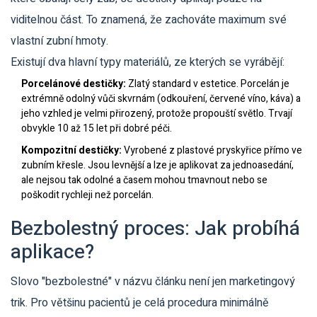
viditelnou část. To znamená, že zachováte maximum své
vlastní zubní hmoty.
Existují dva hlavní typy materiálů, ze kterých se vyrábějí:
Porcelánové destičky:
Zlatý standard v estetice. Porcelán je
extrémně odolný vůči skvrnám (odkouření, červené víno, káva) a
jeho vzhled je velmi přirozený, protože propouští světlo. Trvají
obvykle 10 až 15 let při dobré péči.
Kompozitní destičky:
Vyrobené z plastové pryskyřice přímo ve
zubním křesle. Jsou levnější a lze je aplikovat za jednoasedání,
ale nejsou tak odolné a časem mohou tmavnout nebo se
poškodit rychleji než porcelán.
Bezbolestný proces: Jak probíhá
aplikace?
Slovo "bezbolestné" v názvu článku není jen marketingový
trik. Pro většinu pacientů je celá procedura minimálně