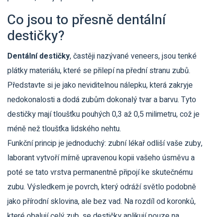
Co jsou to přesně dentální
destičky?
Dentální destičky
, častěji nazývané
veneers
, jsou tenké
plátky materiálu, které se přilepí na přední stranu zubů.
Představte si je jako neviditelnou nálepku, která zakryje
nedokonalosti a dodá zubům dokonalý tvar a barvu. Tyto
destičky mají tloušťku pouhých 0,3 až 0,5 milimetru, což je
méně než tloušťka lidského nehtu.
Funkční princip je jednoduchý: zubní lékař odliší vaše zuby,
laborant vytvoří mírně upravenou kopii vašeho úsměvu a
poté se tato vrstva permanentně připojí ke skutečnému
zubu. Výsledkem je povrch, který odráží světlo podobně
jako přírodní sklovina, ale bez vad. Na rozdíl od koronků,
které obalují celý zub, se destičky aplikují pouze na