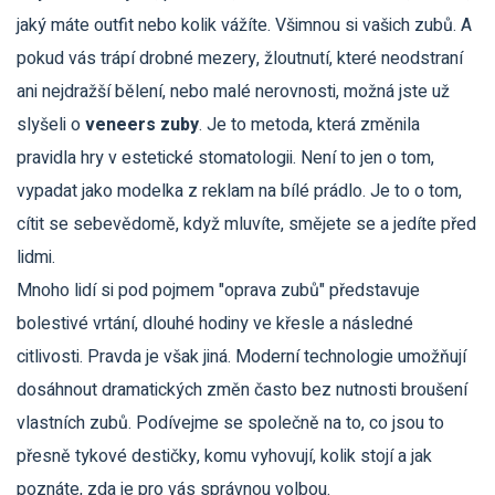
jaký máte outfit nebo kolik vážíte. Všimnou si vašich zubů. A
pokud vás trápí drobné mezery, žloutnutí, které neodstraní
ani nejdražší bělení, nebo malé nerovnosti, možná jste už
slyšeli o
veneers zuby
. Je to metoda, která změnila
pravidla hry v estetické stomatologii. Není to jen o tom,
vypadat jako modelka z reklam na bílé prádlo. Je to o tom,
cítit se sebevědomě, když mluvíte, smějete se a jedíte před
lidmi.
Mnoho lidí si pod pojmem "oprava zubů" představuje
bolestivé vrtání, dlouhé hodiny ve křesle a následné
citlivosti. Pravda je však jiná. Moderní technologie umožňují
dosáhnout dramatických změn často bez nutnosti broušení
vlastních zubů. Podívejme se společně na to, co jsou to
přesně tykové destičky, komu vyhovují, kolik stojí a jak
poznáte, zda je pro vás správnou volbou.