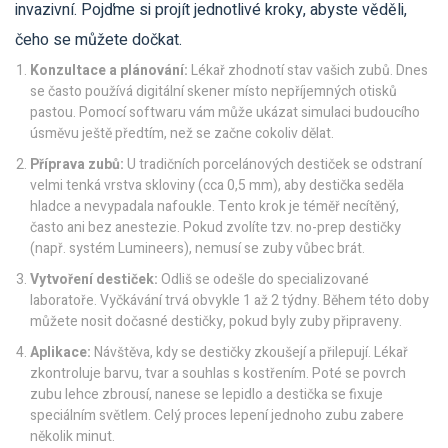
invazivní. Pojďme si projít jednotlivé kroky, abyste věděli,
čeho se můžete dočkat.
Konzultace a plánování:
Lékař zhodnotí stav vašich zubů. Dnes
se často používá digitální skener místo nepříjemných otisků
pastou. Pomocí softwaru vám může ukázat simulaci budoucího
úsměvu ještě předtím, než se začne cokoliv dělat.
Příprava zubů:
U tradičních porcelánových destiček se odstraní
velmi tenká vrstva skloviny (cca 0,5 mm), aby destička seděla
hladce a nevypadala nafoukle. Tento krok je téměř necítěný,
často ani bez anestezie. Pokud zvolíte tzv. no-prep destičky
(např. systém Lumineers), nemusí se zuby vůbec brát.
Vytvoření destiček:
Odliš se odešle do specializované
laboratoře. Vyčkávání trvá obvykle 1 až 2 týdny. Během této doby
můžete nosit dočasné destičky, pokud byly zuby připraveny.
Aplikace:
Návštěva, kdy se destičky zkoušejí a přilepují. Lékař
zkontroluje barvu, tvar a souhlas s kostřením. Poté se povrch
zubu lehce zbrousí, nanese se lepidlo a destička se fixuje
speciálním světlem. Celý proces lepení jednoho zubu zabere
několik minut.