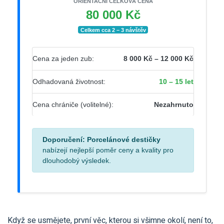
ORIENTAČNÍ CELKOVÁ CENA
80 000 Kč
Celkem cca 2 – 3 návštěv
Cena za jeden zub:
8 000 Kč – 12 000 Kč
Odhadovaná životnost:
10 – 15 let
Cena chrániče (volitelné):
Nezahrnuto
Doporučení:
Porcelánové destičky
nabízejí nejlepší poměr ceny a kvality pro
dlouhodobý výsledek.
Když se usmějete, první věc, kterou si všimne okolí, není to,