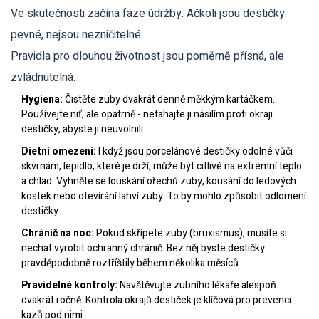
Ve skutečnosti začíná fáze údržby. Ačkoli jsou destičky
pevné, nejsou nezničitelné.
Pravidla pro dlouhou životnost jsou poměrně přísná, ale
zvládnutelná:
Hygiena:
Čistěte zuby dvakrát denně měkkým kartáčkem.
Používejte niť, ale opatrně - netahajte ji násilím proti okraji
destičky, abyste ji neuvolnili.
Dietní omezení:
I když jsou porcelánové destičky odolné vůči
skvrnám, lepidlo, které je drží, může být citlivé na extrémní teplo
a chlad. Vyhněte se louskání ořechů zuby, kousání do ledových
kostek nebo otevírání lahví zuby. To by mohlo způsobit odlomení
destičky.
Chránič na noc:
Pokud skřípete zuby (bruxismus), musíte si
nechat vyrobit ochranný chránič. Bez něj byste destičky
pravděpodobně roztříštily během několika měsíců.
Pravidelné kontroly:
Navštěvujte zubního lékaře alespoň
dvakrát ročně. Kontrola okrajů destiček je klíčová pro prevenci
kazů pod nimi.