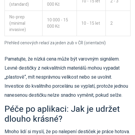
10 - 15 let
2 - 3
(standard)
000 Kč
No-prep
10 000 - 15
(minimal
10 - 15 let
2
000 Kč
invasive)
Přehled cenových relací za jeden zub v ČR (orientační)
Pamatujte, že nízká cena může být varovným signálem.
Levné destičky z nekvalitních materiálů mohou vypadat
„plastově“, mít nesprávnou velikost nebo se uvolnit.
Investice do kvalitního porcelánu se vyplatí, protože jednou
nanesenou destičku nelze snadno vyměnit, pokud selže.
Péče po aplikaci: Jak je udržet
dlouho krásné?
Mnoho lidí si myslí, že po nalepení destiček je práce hotova.