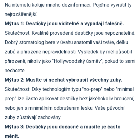
Na internetu koluje mnoho dezinformací. Pojďme vyvrátit ty
nejrozšířenější.
Mýtus 1: Destičky jsou viditelné a vypadají falešně.
Skutečnost: Kvalitně provedené destičky jsou nepoznateľné.
Dobrý stomatolog bere v úvahu anatomii vaší tváře, délku
zubů a přirozené nepravidelnosti. Výsledek by měl působit
přirozeně, nikoliv jako "Hollywoodský úsměv", pokud to sami
nechcete.
Mýtus 2: Musíte si nechat vybrousit všechny zuby.
Skutečnost: Díky technologiím typu "no-prep" nebo "minimal
prep" lze často aplikovat destičky bez jakéhokoliv broušení,
nebo jen s minimálním odbrušením lesku. Vaše původní
zuby zůstávají zachovány.
Mýtus 3: Destičky jsou dočasné a musíte je často
měnit.