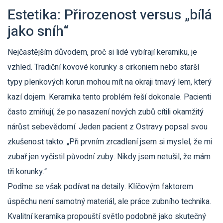
Estetika: Přirozenost versus „bílá
jako sníh“
Nejčastějším důvodem, proč si lidé vybírají keramiku, je
vzhled. Tradiční kovové korunky s cirkoniem nebo starší
typy plenkových korun mohou mít na okraji tmavý lem, který
kazí dojem. Keramika tento problém řeší dokonale. Pacienti
často zmiňují, že po nasazení nových zubů cítili okamžitý
nárůst sebevědomí. Jeden pacient z Ostravy popsal svou
zkušenost takto: „Při prvním zrcadlení jsem si myslel, že mi
zubař jen vyčistil původní zuby. Nikdy jsem netušil, že mám
tři korunky.“
Poďme se však podívat na detaily. Klíčovým faktorem
úspěchu není samotný materiál, ale práce zubního technika.
Kvalitní keramika propouští světlo podobně jako skutečný