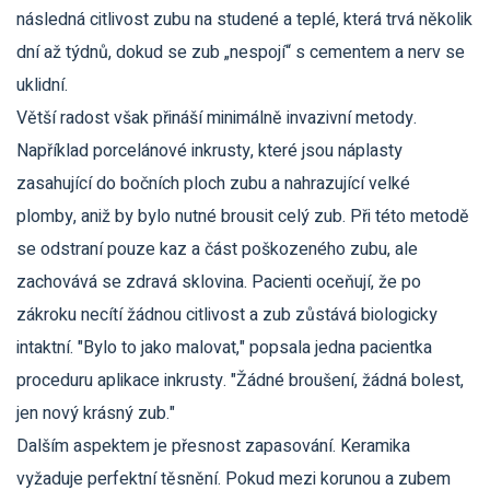
následná citlivost zubu na studené a teplé, která trvá několik
dní až týdnů, dokud se zub „nespojí“ s cementem a nerv se
uklidní.
Větší radost však přináší minimálně invazivní metody.
Například
porcelánové inkrusty
, které jsou
náplasty
zasahující do bočních ploch zubu a nahrazující velké
plomby, aniž by bylo nutné brousit celý zub
. Při této metodě
se odstraní pouze kaz a část poškozeného zubu, ale
zachovává se zdravá sklovina. Pacienti oceňují, že po
zákroku necítí žádnou citlivost a zub zůstává biologicky
intaktní. "Bylo to jako malovat," popsala jedna pacientka
proceduru aplikace inkrusty. "Žádné broušení, žádná bolest,
jen nový krásný zub."
Dalším aspektem je přesnost zapasování. Keramika
vyžaduje perfektní těsnění. Pokud mezi korunou a zubem