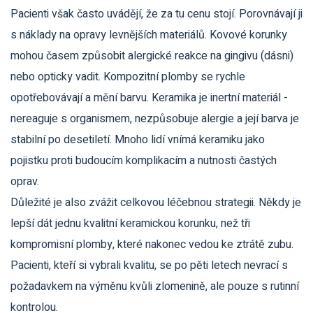
Pacienti však často uvádějí, že za tu cenu stojí. Porovnávají ji
s náklady na opravy levnějších materiálů. Kovové korunky
mohou časem způsobit alergické reakce na gingivu (dásni)
nebo opticky vadit. Kompozitní plomby se rychle
opotřebovávají a mění barvu. Keramika je inertní materiál -
nereaguje s organismem, nezpůsobuje alergie a její barva je
stabilní po desetiletí. Mnoho lidí vnímá keramiku jako
pojistku proti budoucím komplikacím a nutnosti častých
oprav.
Důležité je also zvážit celkovou léčebnou strategii. Někdy je
lepší dát jednu kvalitní keramickou korunku, než tři
kompromisní plomby, které nakonec vedou ke ztrátě zubu.
Pacienti, kteří si vybrali kvalitu, se po pěti letech nevrací s
požadavkem na výměnu kvůli zlomenině, ale pouze s rutinní
kontrolou.