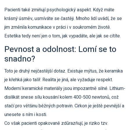
Pacienti také zmiňují psychologický aspekt. Když máte
krásný úsměv, usmíváte se častěji. Mnoho lidí uvádí, že se
jim změnila komunikace v práci i v soukromém životě.
Estetika tedy není jen o tom, jak vypadáte, ale jak se cítíte.
Pevnost a odolnost: Lomí se to
snadno?
Toto je druhý nejčastější dotaz. Existuje mýtus, že keramika
je křehká jako talíř. Realita je jiná, ale vyžaduje respekt.
Moderní keramické materiály jsou impozantně silné. Lithium-
disilikát snese sílu kousání kolem 400-500 newtonů, což
stačí pro většinu běžných potravin. Cirkon je ještě pevnější a
unesete s ním i kosti.
Co však pacienti opakovaně zdůrazňují, je riziko tzv.