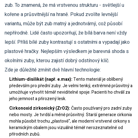
zub. To znamená, že má vrstvenou strukturu - světlejší u
kořene a průsvitnější na hraně. Pokud zvolíte levnější
variantu, může být zub matný a jednotvárný, což působí
nepřírodně. Lidé často upozorňují, že bílá barva není vždy
lepší. Příliš bílé zuby kontrastují s ostatními a vypadají jako
plastové hračky. Nejlepším výsledkem je barevná shoda s
okolními zuby, kterou zajistí dobrý odstínový klíč.
Zde je důležité zmínit dvě hlavní technologie:
Lithium-disilikát (např. e.max):
Tento materiál je oblíbený
především pro přední zuby. Je velmi tenký, extrémně průsvitný a
umožňuje vytvořit téměř neviditelné spoje. Pacienti ho chválí za
jeho jemnost a přirozený lesk.
Cirkonoxid zirkonický (ZrO2):
Často používaný pro zadní zuby
nebo mosty. Je tvrdší a méně průsvitný. Starší generace cirkonia
mohla působit trochu „plastově“, ale moderní vrstvené cirkony s
keramickým obalem jsou vizuálně téměř nerozeznatelné od
přírodních zubů.