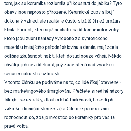
tom, jak se keramika rozlomila při kousnutí do jablka? Tyto
obavy jsou naprosto přirozené. Keramické zuby slibují
dokonalý vzhled, ale realita je často složitější než brožury
klinik. Pacienti, kteří si již nechali osadit
keramické zuby
,
které jsou
zubní náhrady vyrobené ze syntetického
materiálu imitujícího přírodní sklovinu a dentin
, mají zcela
odlišné zkušenosti než ti, kteří dosud pouze váhají. Někdo
chválí jejich neviditelnost, jiný zase sténá nad vysokou
cenou a nutností opatrnosti.
V tomto článku se podíváme na to, co lidé říkají otevřeně -
bez marketingového šmirglování. Přečtete si reálné názory
týkající se estetiky, dlouhodobé funkčnosti, bolesti při
zákroku i finanční stránky věci. Cílem je pomoci vám
rozhodnout se, zda je investice do keramiky pro vás ta
pravá volba.