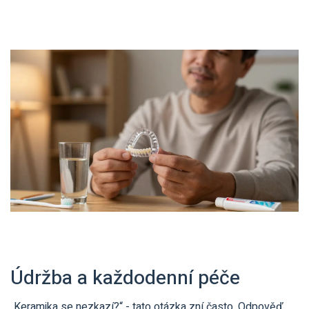
Údržba a každodenní péče
„Keramika se nezkazí?“ - tato otázka zní často. Odpověď