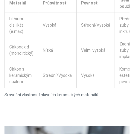
Ideální
Materiál
Průsvitnost
Pevnost
použití
Lithium-
Přední
disilikát
Vysoká
Střední/Vysoká
zuby,
(e.max)
inkrust
Zadní
Cirkonoxid
Nízká
Velmi vysoká
zuby,
(monolitický)
implant
Cirkon s
Kombin
keramickým
Střední/Vysoká
Vysoká
estetiky
obalem
pevnost
Srovnání vlastností hlavních keramických materiálů