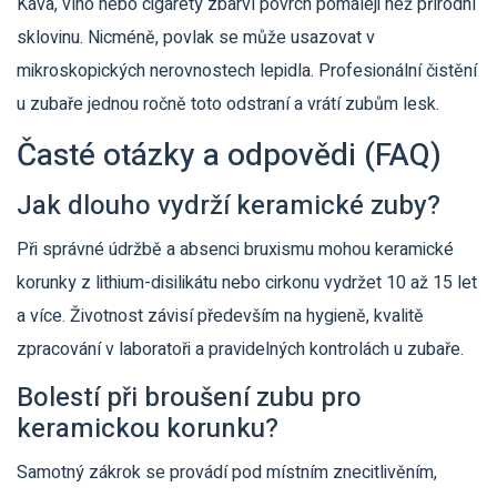
Káva, víno nebo cigarety zbarví povrch pomaleji než přírodní
sklovinu. Nicméně, povlak se může usazovat v
mikroskopických nerovnostech lepidla. Profesionální čistění
u zubaře jednou ročně toto odstraní a vrátí zubům lesk.
Časté otázky a odpovědi (FAQ)
Jak dlouho vydrží keramické zuby?
Při správné údržbě a absenci bruxismu mohou keramické
korunky z lithium-disilikátu nebo cirkonu vydržet 10 až 15 let
a více. Životnost závisí především na hygieně, kvalitě
zpracování v laboratoři a pravidelných kontrolách u zubaře.
Bolestí při broušení zubu pro
keramickou korunku?
Samotný zákrok se provádí pod místním znecitlivěním,