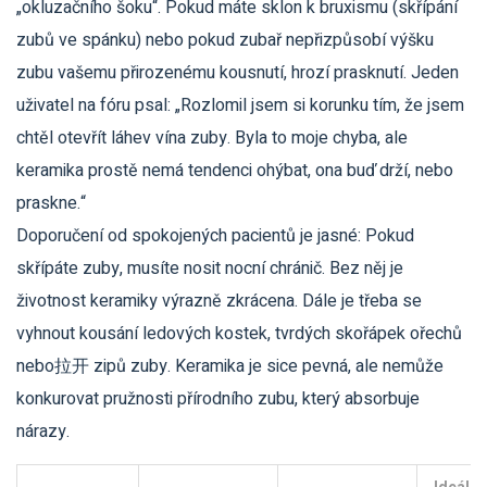
„okluzačního šoku“. Pokud máte sklon k bruxismu (skřípání
zubů ve spánku) nebo pokud zubař nepřizpůsobí výšku
zubu vašemu přirozenému kousnutí, hrozí prasknutí. Jeden
uživatel na fóru psal: „Rozlomil jsem si korunku tím, že jsem
chtěl otevřít láhev vína zuby. Byla to moje chyba, ale
keramika prostě nemá tendenci ohýbat, ona buď drží, nebo
praskne.“
Doporučení od spokojených pacientů je jasné: Pokud
skřípáte zuby, musíte nosit nocní chránič. Bez něj je
životnost keramiky výrazně zkrácena. Dále je třeba se
vyhnout kousání ledových kostek, tvrdých skořápek ořechů
nebo拉开 zipů zuby. Keramika je sice pevná, ale nemůže
konkurovat pružnosti přírodního zubu, který absorbuje
nárazy.