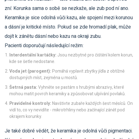
zní: Korunka sama o sobě se nezkaže, ale zub pod ní ano.
Keramika je sice odolná vůči kazu, ale spojení mezi korunou
a dásní je kritické místo. Pokud se zde hromadí plak, může
dojít k zánětu dásní nebo kazu na okraji zubu.
Pacienti doporučují následující režim:
Interdentální kartáčky:
Jsou nezbytné pro čištění kolem korun,
kde se šetle nedostane.
Voda jet (parogent):
Pomáhá vyplavit zbytky jídla z obtížně
dostupných míst, zejména u mostů.
Šetrná pasta:
Vyhněte se pastám s hrubými abrazivy, které
mohou matit povrch keramiky a způsobovat ulpívání povlaků.
Pravidelné kontroly:
Navštivte zubaře každých šest měsíců. On
vidí to, co vy nevidíte - mikrotrhliny nebo začínající zánět pod
okrajem korunky.
Je také dobré vědět, že keramika je odolná vůči pigmentaci.