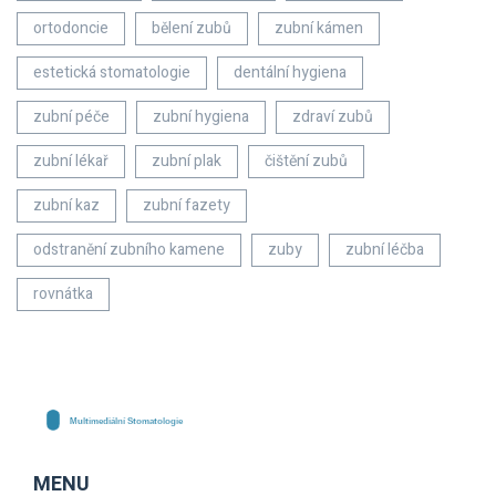
ortodoncie
bělení zubů
zubní kámen
estetická stomatologie
dentální hygiena
zubní péče
zubní hygiena
zdraví zubů
zubní lékař
zubní plak
čištění zubů
zubní kaz
zubní fazety
odstranění zubního kamene
zuby
zubní léčba
rovnátka
MENU