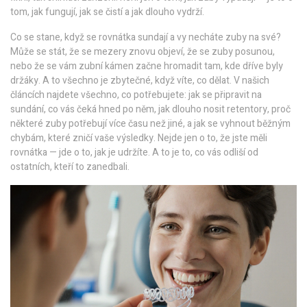
tom, jak fungují, jak se čistí a jak dlouho vydrží.
Co se stane, když se rovnátka sundají a vy necháte zuby na své?
Může se stát, že se mezery znovu objeví, že se zuby posunou,
nebo že se vám zubní kámen začne hromadit tam, kde dříve byly
držáky. A to všechno je zbytečné, když víte, co dělat. V našich
článcích najdete všechno, co potřebujete: jak se připravit na
sundání, co vás čeká hned po něm, jak dlouho nosit retentory, proč
některé zuby potřebují více času než jiné, a jak se vyhnout běžným
chybám, které zničí vaše výsledky. Nejde jen o to, že jste měli
rovnátka — jde o to, jak je udržíte. A to je to, co vás odliší od
ostatních, kteří to zanedbali.