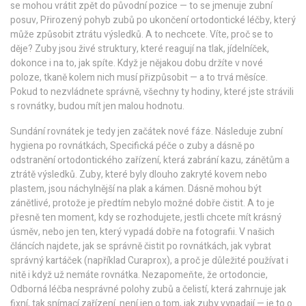
se mohou vrátit zpět do původní pozice — to se jmenuje
zubní
posuv
,
Přirozený pohyb zubů po ukončení ortodontické léčby, který
může způsobit ztrátu výsledků
.
A to nechcete. Víte, proč se to
děje? Zuby jsou živé struktury, které reagují na tlak, jídelníček,
dokonce i na to, jak spíte. Když je nějakou dobu držíte v nové
poloze, tkaně kolem nich musí přizpůsobit — a to trvá měsíce.
Pokud to nezvládnete správně, všechny ty hodiny, které jste strávili
s rovnátky, budou mít jen malou hodnotu.
Sundání rovnátek je tedy jen začátek nové fáze. Následuje
zubní
hygiena po rovnátkách
,
Specifická péče o zuby a dásně po
odstranění ortodontického zařízení, která zabrání kazu, zánětům a
ztrátě výsledků
.
Zuby, které byly dlouho zakryté kovem nebo
plastem, jsou náchylnější na plak a kámen. Dásně mohou být
zánětlivé, protože je předtím nebylo možné dobře čistit. A to je
přesně ten moment, kdy se rozhodujete, jestli chcete mít krásný
úsměv, nebo jen ten, který vypadá dobře na fotografii. V našich
článcích najdete, jak se správně čistit po rovnátkách, jak vybrat
správný kartáček (například Curaprox), a proč je důležité používat i
nitě i když už nemáte rovnátka. Nezapomeňte, že
ortodoncie
,
Odborná léčba nesprávné polohy zubů a čelistí, která zahrnuje jak
fixní, tak snímací zařízení
.
není jen o tom, jak zuby vypadají — je to o