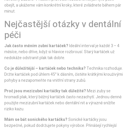
obejít, a ukážeme vám konkrétní kroky, které zvládnete během pár
minut.
Nejčastější otázky v dentální
péči
Jak často měním zubní kartáček?
Ideální interval je každé 3 – 4
měsíce, nebo dříve, když si hlavice rozbrousí. Starý kartáček už
nedokáže odstranit plak tak dobře.
Co je důležitější – kartáček nebo technika?
Technika rozhoduje.
Držte kartáček pod úhlem 45° k dásním, čistěte krátkými krouživými
pohyby a nezapomeňte na vnitřní strany zubů.
Proč jsou mezizubní kartáčky tak důležité?
Mezi zuby se
hromadí plak, který běžný kartáček často nezachytí. Jednou denně
použijte mezizubní kartáček nebo dentální nit a výrazně snížíte
riziko kazu.
Mám se bát sonického kartáčku?
Sonické kartáčky jsou
bezpečné, pokud dodržujete pokyny výrobce. Přinášejí rychlejší