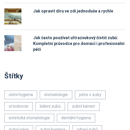
Jak opravit díru ve zdi jednoduše a rychle
Jak často používat ultrazvukový čistič zubů:
Kompletní průvodce pro domácí i profesionální
péči
Štítky
ústní hygiena
stomatologie
péče o zuby
ortodoncie
bělení zubů
zubní kámen
estetická stomatologie
dentální hygiena
zubní péče
zubní hygiena
zdraví zubů