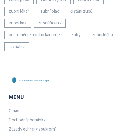
zubní lékař
zubní plak
čištění zubů
zubní kaz
zubní fazety
odstranění zubního kamene
zuby
zubní léčba
rovnátka
MENU
O nás
Obchodní podmínky
Zásady ochrany soukromí