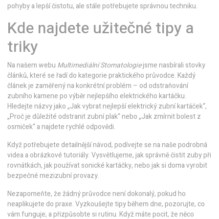
pohyby a lepší čistotu, ale stále potřebujete správnou techniku.
Kde najdete užitečné tipy a
triky
Na našem webu
Multimediální Stomatologie
jsme nasbírali stovky
článků, které se řadí do kategorie praktického průvodce. Každý
článek je zaměřený na konkrétní problém – od odstraňování
zubního kamene po výběr nejlepšího elektrického kartáčku.
Hledejte názvy jako „Jak vybrat nejlepší elektrický zubní kartáček“,
„Proč je důležité odstranit zubní plak“ nebo „Jak zmírnit bolest z
osmiček“ a najdete rychlé odpovědi.
Když potřebujete detailnější návod, podívejte se na naše podrobná
videa a obrázkové tutoriály. Vysvětlujeme, jak správně čistit zuby při
rovnátkách, jak používat sonické kartáčky, nebo jak si doma vyrobit
bezpečné mezizubní provazy.
Nezapomeňte, že žádný průvodce není dokonalý, pokud ho
neaplikujete do praxe. Vyzkoušejte tipy během dne, pozorujte, co
vám funguje, a přizpůsobte si rutinu. Když máte pocit, že něco