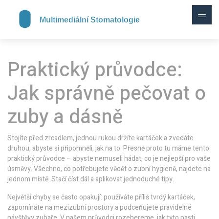
Praktický průvodce:
Jak správně pečovat o
zuby a dásně
Stojíte před zrcadlem, jednou rukou držíte kartáček a zvedáte
druhou, abyste si připomněli, jak na to. Přesně proto tu máme tento
praktický průvodce – abyste nemuseli hádat, co je nejlepší pro vaše
úsměvy. Všechno, co potřebujete vědět o zubní hygieně, najdete na
jednom místě. Stačí číst dál a aplikovat jednoduché tipy.
Největší chyby se často opakují: používáte příliš tvrdý kartáček,
zapomínáte na mezizubní prostory a podceňujete pravidelné
návštěvy zubaře. V našem průvodci rozebereme, jak tyto pasti