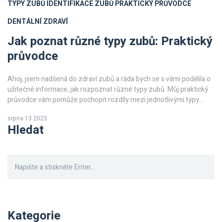
TYPY ZUBŮ
IDENTIFIKACE ZUBŮ
PRAKTICKÝ PRŮVODCE
DENTÁLNÍ ZDRAVÍ
Jak poznat různé typy zubů: Praktický
průvodce
Ahoj, jsem nadšená do zdraví zubů a ráda bych se s vámi podělila o
užitečné informace, jak rozpoznat různé typy zubů. Můj praktický
průvodce vám pomůže pochopit rozdíly mezi jednotlivými typy
zubů a jejich funkcemi. Budete překvapeni, jak moc může takové
srpna 13 2023
poznání ovlivnit vaše dentální zdraví. Připojte se ke mně a objevme
Hledat
spolu tajemství našich zubů!
Kategorie