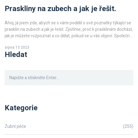
Praskliny na zubech a jak je řešit.
Ahoj, já jsem zde, abych se s vámi podělil o své poznatky týkající se
prasklin na zubech a jak je řešit. Zjistíme, proč k prasklinám dochází,
jak je můžete rozpoznat a co dělat, pokud se u vás objeví. Společně
se podíváme na různé metody léčení a také na způsoby, jak tomuto
srpna 13 2023
problému předejít. S těmito informacemi budete moci udržovat
Hledat
zuby zdravé a silné!
Kategorie
Zubní péče
(255)