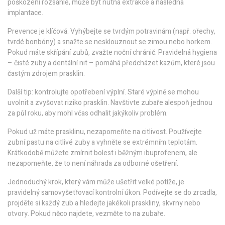
poškození rozsáhlé, může být nutná extrakce a následná
implantace.
Prevence je klíčová. Vyhýbejte se tvrdým potravinám (např. ořechy,
tvrdé bonbóny) a snažte se nesklouznout se zimou nebo horkem.
Pokud máte skřípání zubů, zvažte noční chránič. Pravidelná hygiena
– čisté zuby a dentální nit – pomáhá předcházet kazům, které jsou
častým zdrojem prasklin.
Další tip: kontrolujte opotřebení výplní. Staré výplně se mohou
uvolnit a zvyšovat riziko prasklin. Navštivte zubaře alespoň jednou
za půl roku, aby mohl včas odhalit jakýkoliv problém.
Pokud už máte prasklinu, nezapomeňte na citlivost. Používejte
zubní pastu na citlivé zuby a vyhněte se extrémním teplotám.
Krátkodobě můžete zmírnit bolest i běžným ibuprofenem, ale
nezapomeňte, že to není náhrada za odborné ošetření.
Jednoduchý krok, který vám může ušetřit velké potíže, je
pravidelný samovyšetřovací kontrolní úkon. Podívejte se do zrcadla,
projděte si každý zub a hledejte jakékoli praskliny, skvrny nebo
otvory. Pokud něco najdete, vezměte to na zubaře.