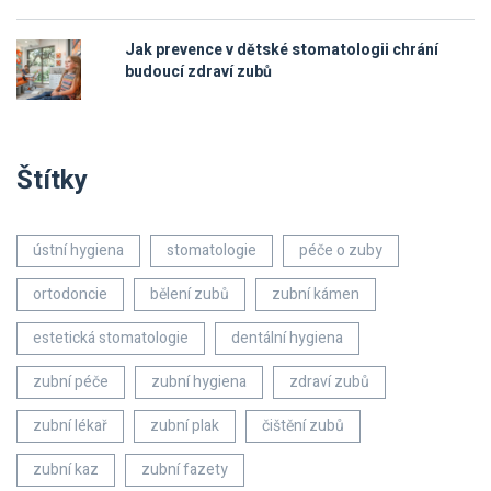
Jak prevence v dětské stomatologii chrání
budoucí zdraví zubů
Štítky
ústní hygiena
stomatologie
péče o zuby
ortodoncie
bělení zubů
zubní kámen
estetická stomatologie
dentální hygiena
zubní péče
zubní hygiena
zdraví zubů
zubní lékař
zubní plak
čištění zubů
zubní kaz
zubní fazety