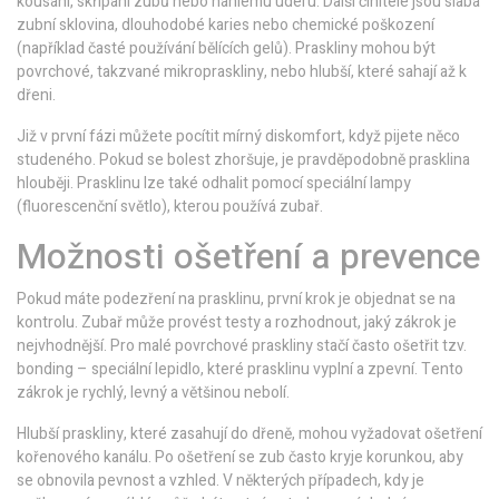
kousání, skřípání zubů nebo náhlému úderu. Další činitelé jsou slabá
zubní sklovina, dlouhodobé karies nebo chemické poškození
(například časté používání bělících gelů). Praskliny mohou být
povrchové, takzvané mikropraskliny, nebo hlubší, které sahají až k
dřeni.
Již v první fázi můžete pocítit mírný diskomfort, když pijete něco
studeného. Pokud se bolest zhoršuje, je pravděpodobně prasklina
hlouběji. Prasklinu lze také odhalit pomocí speciální lampy
(fluorescenční světlo), kterou používá zubař.
Možnosti ošetření a prevence
Pokud máte podezření na prasklinu, první krok je objednat se na
kontrolu. Zubař může provést testy a rozhodnout, jaký zákrok je
nejvhodnější. Pro malé povrchové praskliny stačí často ošetřit tzv.
bonding – speciální lepidlo, které prasklinu vyplní a zpevní. Tento
zákrok je rychlý, levný a většinou nebolí.
Hlubší praskliny, které zasahují do dřeně, mohou vyžadovat ošetření
kořenového kanálu. Po ošetření se zub často kryje korunkou, aby
se obnovila pevnost a vzhled. V některých případech, kdy je