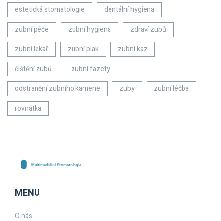
estetická stomatologie
dentální hygiena
zubní péče
zubní hygiena
zdraví zubů
zubní lékař
zubní plak
zubní kaz
čištění zubů
zubní fazety
odstranění zubního kamene
zuby
zubní léčba
rovnátka
MENU
O nás