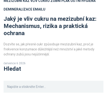
MEZIZUBNÍ KAZ
VLIV CUKRU
ZUBNÍ PLAK
ÚSTNÍ HYGIENA
DEMINERALIZACE EMAILU
Jaký je vliv cukru na mezizubní kaz:
Mechanismus, rizika a praktická
ochrana
Dozvíte se, jak přesně cukr způsobuje mezizubní kaz, proč je
frekvence konzumace důležitější než množství a jaké metody
ochrany zubů jsou nejúčinnější.
července 6 2026
Hledat