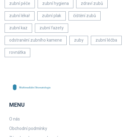
zubní péče
zubní hygiena
zdraví zubů
zubní lékař
zubní plak
čištění zubů
zubní kaz
zubní fazety
odstranění zubního kamene
zuby
zubní léčba
rovnátka
MENU
O nás
Obchodní podmínky