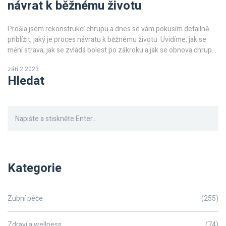
návrat k běžnému životu
Prošla jsem rekonstrukcí chrupu a dnes se vám pokusím detailně
přiblížit, jaký je proces návratu k běžnému životu. Uvidíme, jak se
mění strava, jak se zvládá bolest po zákroku a jak se obnova chrupu
odráží v každodenních činnostech. Mé zkušenosti vám mohou
září 2 2023
sloužit jako užitečný průvodce po tomto záludném období.
Hledat
Pamatujte, každý proces zotavení je jedinečný, takže vaše
zkušenosti se mohou lišit.
Kategorie
Zubní péče
(255)
Zdraví a wellness
(74)