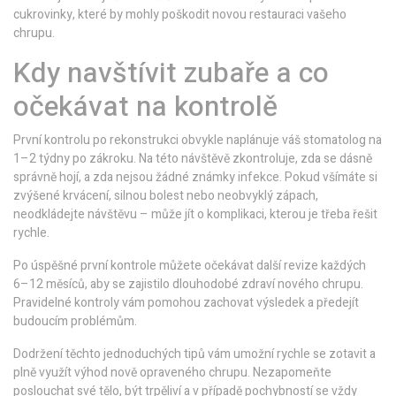
cukrovinky, které by mohly poškodit novou restauraci vašeho
chrupu.
Kdy navštívit zubaře a co
očekávat na kontrolě
První kontrolu po rekonstrukci obvykle naplánuje váš stomatolog na
1–2 týdny po zákroku. Na této návštěvě zkontroluje, zda se dásně
správně hojí, a zda nejsou žádné známky infekce. Pokud všímáte si
zvýšené krvácení, silnou bolest nebo neobvyklý zápach,
neodkládejte návštěvu – může jít o komplikaci, kterou je třeba řešit
rychle.
Po úspěšné první kontrole můžete očekávat další revize každých
6–12 měsíců, aby se zajistilo dlouhodobé zdraví nového chrupu.
Pravidelné kontroly vám pomohou zachovat výsledek a předejít
budoucím problémům.
Dodržení těchto jednoduchých tipů vám umožní rychle se zotavit a
plně využít výhod nově opraveného chrupu. Nezapomeňte
poslouchat své tělo, být trpěliví a v případě pochybností se vždy