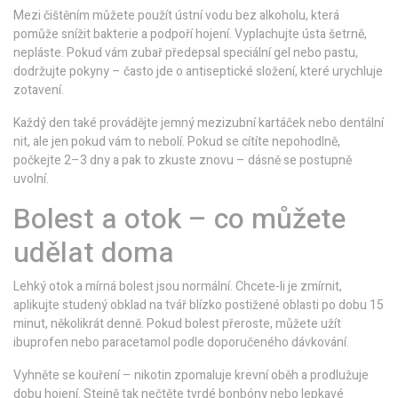
Mezi čištěním můžete použít ústní vodu bez alkoholu, která
pomůže snížit bakterie a podpoří hojení. Vyplachujte ústa šetrně,
nepláste. Pokud vám zubař předepsal speciální gel nebo pastu,
dodržujte pokyny – často jde o antiseptické složení, které urychluje
zotavení.
Každý den také provádějte jemný mezizubní kartáček nebo dentální
nit, ale jen pokud vám to nebolí. Pokud se cítíte nepohodlně,
počkejte 2–3 dny a pak to zkuste znovu – dásně se postupně
uvolní.
Bolest a otok – co můžete
udělat doma
Lehký otok a mírná bolest jsou normální. Chcete-li je zmírnit,
aplikujte studený obklad na tvář blízko postižené oblasti po dobu 15
minut, několikrát denně. Pokud bolest přeroste, můžete užít
ibuprofen nebo paracetamol podle doporučeného dávkování.
Vyhněte se kouření – nikotin zpomaluje krevní oběh a prodlužuje
dobu hojení. Stejně tak nečtěte tvrdé bonbóny nebo lepkavé