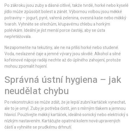
Po zákroku jsou zuby a dásně citlivé, takže tvrdé, horké nebo kyselé
jídlo může způsobit bolest a zánět. Výbornou volbou jsou měkké
potraviny – jogurt, pyré, vařená zelenina, ovesná kaše nebo měkký
tvaroh. Vyhněte se ořechům, křupavému chlebu a horkým
polévkám. Ideální je jíst menší porce častěji, aby se ústa
nepřetěžovala.
Nezapomeňte na tekutiny, ale ne na příliš horké nebo studené.
Voda, neslazené čaje a jemné vývary jsou skvělé. Alkohol a silné
kofeinové nápoje raději nechte až do úplného zahojení, protože
mohou zpomalit hojení.
Správná ústní hygiena – jak
neudělat chybu
Po rekonstrukci se může zdát, že je lepší zubní kartáček vynechat,
ale to je omyl. Zuby je potřeba čistit, jen s mírným tlakem a jemnou
hlavicí. Používejte měkký kartáček, ideálně sonický nebo elektrický s
nízkým nastavením. Kartáčujte opatrně kolem nově upravených
částí a vyhněte se prudkému drhnutí.