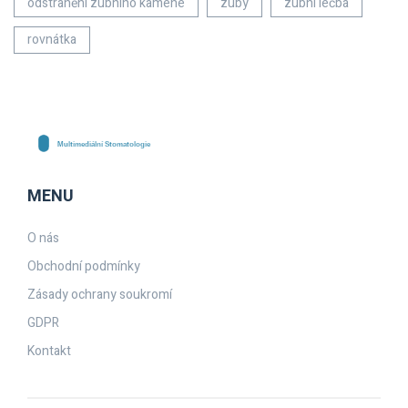
odstranění zubního kamene
zuby
zubní léčba
rovnátka
MENU
O nás
Obchodní podmínky
Zásady ochrany soukromí
GDPR
Kontakt